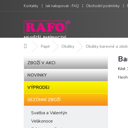
Přejít
Kontakty
Jak nakupovat - FAQ
Obchodní podmínky
na
obsah
Domů
Papír
Obálky
Obálky barevné a zdo
Ba
P
Přeskočit
ZBOŽÍ V AKCI
kategorie
o
Kód:
s
NOVINKY
Prům
t
Neoh
hodn
r
VÝPRODEJ
produ
a
je
n
0,0
SEZÓNNÍ ZBOŽÍ
n
z
í
5
Svatba a Valentýn
hvězd
p
Velikonoce
a