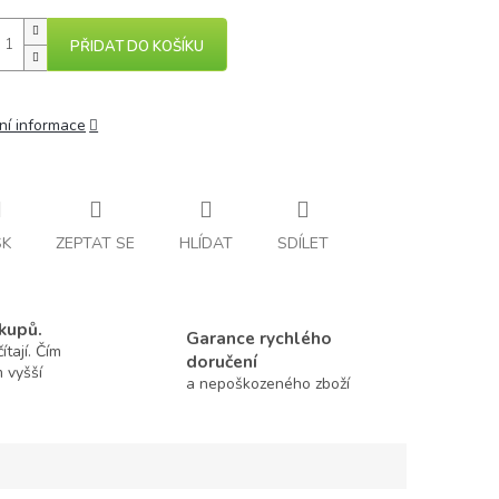
PŘIDAT DO KOŠÍKU
ní informace
SK
ZEPTAT SE
HLÍDAT
SDÍLET
kupů.
Garance rychlého
tají. Čím
doručení
m vyšší
a nepoškozeného zboží