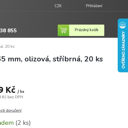
CZK
Přihlášení
38 855
Nákupní
Prázdný košík
košík
á, 20 ks
5 mm, olizová, stříbrná, 20 ks
9 Kč
/ ks
0 Kč bez DPH
sti doručení
ladem
(2 ks)