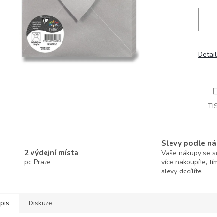
Detail
TI
Slevy podle ná
2 výdejní místa
Vaše nákupy se sčí
po Praze
více nakoupíte, tí
slevy docílíte.
pis
Diskuze