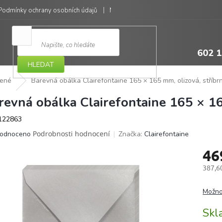
Podmínky ochrany osobních údajů
Moje objednávka
602 1
HLEDAT
bené
Barevná obálka Clairefontaine 165 × 165 mm, olizová, stříbrn
revná obálka Clairefontaine 165 × 16
122863
ěrné
Podrobnosti hodnocení
Značka:
Clairefontaine
odnoceno
ocení
46
ktu
387,6
Měrná
cena:
Možno
iček.
Sk