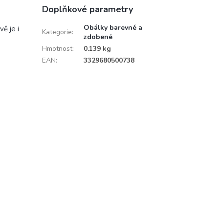
Doplňkové parametry
Obálky barevné a
ě je i
Kategorie
:
zdobené
Hmotnost
:
0.139 kg
EAN
:
3329680500738