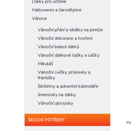
n
Dárky pro učitele
e
Halloween a čarodějnice
l
Vánoce
Vánoční přání a obálky na peníze
Vánoční dekorace a tvoření
Vánoční balení dárků
Vánoční dárkové tašky a sáčky
Mikuláš
Vánoční svíčky, prskavky a
františky
Betlémy a adventní kalendáře
Jmenovky na dárky
Vánoční ubrousky
ŠKOLNÍ POTŘEBY
Po