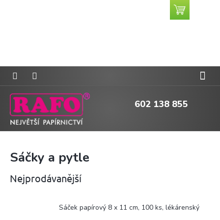
Přejít
Nákupní
CZK
na
košík
obsah
602 138 855
Sáčky a pytle
Nejprodávanější
Sáček papírový 8 x 11 cm, 100 ks, lékárenský