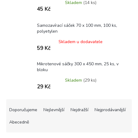
Skladem
(14 ks)
45 Kč
Samozavírací sáček 70 x 100 mm, 100 ks,
polyetylen
Skladem u dodavatele
59 Kč
Mikrotenové sáčky 300 x 450 mm, 25 ks, v
bloku
Skladem
(29 ks)
29 Kč
Ř
a
Doporučujeme
Nejlevnější
Nejdražší
Nejprodávanější
z
e
Abecedně
n
í