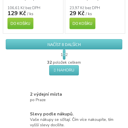
106,61 Kč bez DPH
23,97 Kč bez DPH
129 Kč
29 Kč
/ ks
/ ks
DO KOŠÍKU
DO KOŠÍKU
NAČÍST 8 DALŠÍCH
S
1
2
t
O
r
32
položek celkem
v
á
NAHORU
l
n
á
k
o
d
v
a
á
c
2 výdejní místa
n
í
po Praze
í
p
r
Slevy podle nákupů.
v
k
Vaše nákupy se sčítají. Čím více nakoupíte, tím
y
vyšší slevy docílíte.