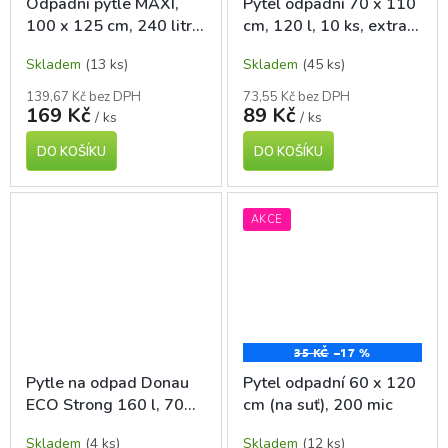
Odpadní pytle MAXI,
Pytel odpadní 70 x 110
100 x 125 cm, 240 litrů,
cm, 120 l, 10 ks, extra
pevné, 10 ks
silné
Skladem
(13 ks)
Skladem
(45 ks)
139,67 Kč bez DPH
73,55 Kč bez DPH
169 Kč
89 Kč
/ ks
/ ks
DO KOŠÍKU
DO KOŠÍKU
AKCE
35 KČ
–17 %
Pytle na odpad Donau
Pytel odpadní 60 x 120
ECO Strong 160 l, 70
cm (na suť), 200 mic
mic, 10 ks, extra silné
Skladem
(4 ks)
Skladem
(12 ks)