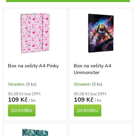
r
o
V
d
ý
u
p
k
i
t
s
ů
p
r
o
d
Box na sešity A4 Pinky
Box na sešity A4
u
Unimonster
k
t
Skladem
(5 ks)
Skladem
(5 ks)
ů
90,08 Kč bez DPH
90,08 Kč bez DPH
109 Kč
109 Kč
/ ks
/ ks
DO KOŠÍKU
DO KOŠÍKU