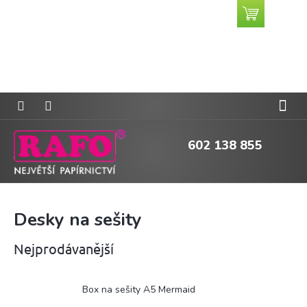
Přejít
Nákupní
CZK
na
košík
obsah
602 138 855
Desky na sešity
Nejprodávanější
Box na sešity A5 Mermaid