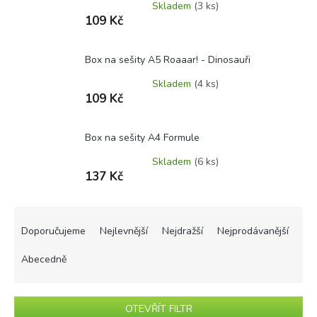
Skladem
(3 ks)
109 Kč
Box na sešity A5 Roaaar! - Dinosauři
Skladem
(4 ks)
109 Kč
Box na sešity A4 Formule
Skladem
(6 ks)
137 Kč
Ř
a
Doporučujeme
Nejlevnější
Nejdražší
Nejprodávanější
z
e
Abecedně
n
í
p
OTEVŘÍT FILTR