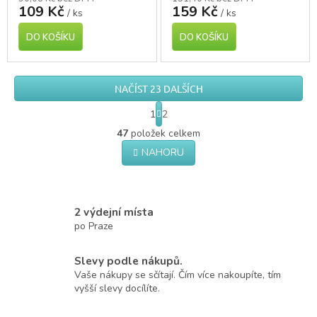
109 Kč
159 Kč
/ ks
/ ks
DO KOŠÍKU
DO KOŠÍKU
NAČÍST 23 DALŠÍCH
S
1
2
t
O
r
47
položek celkem
v
á
NAHORU
l
n
á
k
o
d
v
a
á
c
2 výdejní místa
n
í
po Praze
í
p
r
Slevy podle nákupů.
v
k
Vaše nákupy se sčítají. Čím více nakoupíte, tím
y
vyšší slevy docílíte.
v
ý