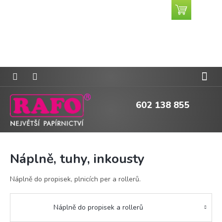
Přejít
Nákupní
CZK
na
košík
obsah
602 138 855
Náplně, tuhy, inkousty
Náplně do propisek, plnicích per a rollerů.
Náplně do propisek a rollerů