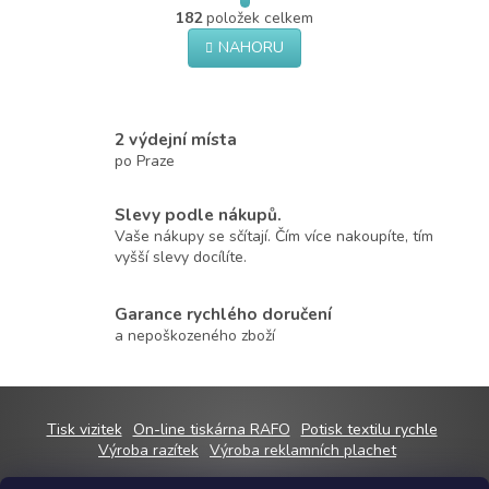
O
r
182
položek celkem
v
á
NAHORU
l
n
á
k
o
d
v
a
á
c
2 výdejní místa
n
í
po Praze
í
p
r
Slevy podle nákupů.
v
k
Vaše nákupy se sčítají. Čím více nakoupíte, tím
y
vyšší slevy docílíte.
v
ý
Garance rychlého doručení
p
a nepoškozeného zboží
i
s
u
Z
Tisk vizitek
On-line tiskárna RAFO
Potisk textilu rychle
á
Výroba razítek
Výroba reklamních plachet
p