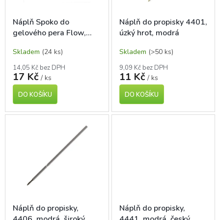
o
d
Náplň Spoko do
Náplň do propisky 4401,
u
gelového pera Flow,
úzký hrot, modrá
k
Mystique, Elements,
t
Skladem
(24 ks)
Skladem
(>50 ks)
velkokapacitní, modrá
ů
14,05 Kč bez DPH
9,09 Kč bez DPH
17 Kč
11 Kč
/ ks
/ ks
DO KOŠÍKU
DO KOŠÍKU
Náplň do propisky,
Náplň do propisky,
4406, modrá, široký
4441, modrá, český