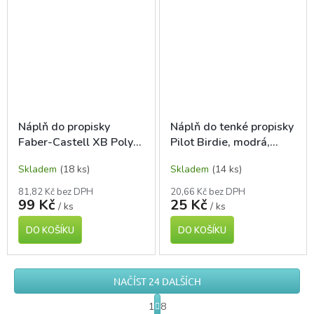
Náplň do propisky
Náplň do tenké propisky
Faber-Castell XB Poly
Pilot Birdie, modrá,
Ball, modrá
RFT-4G-F
Skladem
(18 ks)
Skladem
(14 ks)
81,82 Kč bez DPH
20,66 Kč bez DPH
99 Kč
25 Kč
/ ks
/ ks
DO KOŠÍKU
DO KOŠÍKU
NAČÍST 24 DALŠÍCH
S
1
8
t