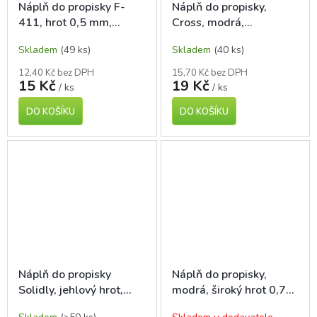
Náplň do propisky F-
Náplň do propisky,
411, hrot 0,5 mm,
Cross, modrá,
červená
šroubovací, kovová
Skladem
(49 ks)
Skladem
(40 ks)
12,40 Kč bez DPH
15,70 Kč bez DPH
15 Kč
19 Kč
/ ks
/ ks
DO KOŠÍKU
DO KOŠÍKU
Náplň do propisky
Náplň do propisky,
Solidly, jehlový hrot,
modrá, široký hrot 0,7
modrá
mm, 10,7 cm