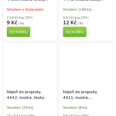
hrot+křidélka
parker, plastová
Skladem u dodavatele
Skladem
(>50 ks)
7,44 Kč bez DPH
9,92 Kč bez DPH
9 Kč
12 Kč
/ ks
/ ks
DO KOŠÍKU
DO KOŠÍKU
Náplň do propisky,
Náplň do propisky,
4442, modrá, český
4411, modrá,
parker, kovová
velkoobsahová, široký
Skladem
(29 ks)
Skladem
(8 ks)
hrot
15,70 Kč bez DPH
9,92 Kč bez DPH