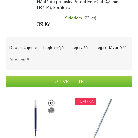
Náplň do propisky Pentel EnerGel 0,7 mm,
LR7-P3, korálová
Skladem
(23 ks)
39 Kč
Ř
a
Doporučujeme
Nejlevnější
Nejdražší
Nejprodávanější
z
e
Abecedně
n
í
p
OTEVŘÍT FILTR
r
o
V
d
ý
NOVINKA
u
p
k
i
t
s
ů
p
r