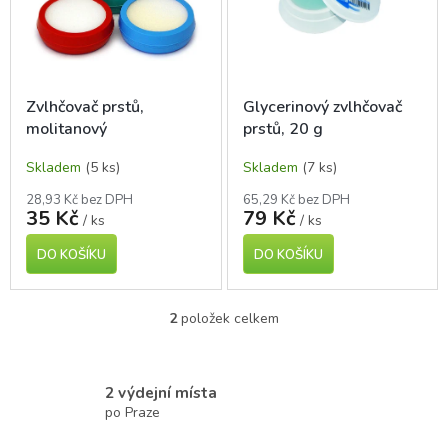
t
s
ů
p
r
o
d
Zvlhčovač prstů,
Glycerinový zvlhčovač
u
molitanový
prstů, 20 g
k
t
Skladem
(5 ks)
Skladem
(7 ks)
ů
28,93 Kč bez DPH
65,29 Kč bez DPH
35 Kč
79 Kč
/ ks
/ ks
DO KOŠÍKU
DO KOŠÍKU
2
položek celkem
O
v
l
á
2 výdejní místa
d
po Praze
a
c