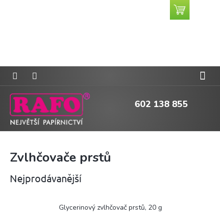
Přejít
Nákupní
CZK
na
košík
obsah
602 138 855
Zvlhčovače prstů
Nejprodávanější
Glycerinový zvlhčovač prstů, 20 g