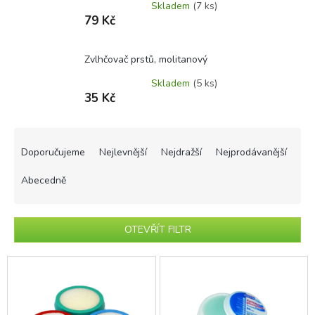
Skladem
(7 ks)
79 Kč
Zvlhčovač prstů, molitanový
Skladem
(5 ks)
35 Kč
Ř
a
Doporučujeme
Nejlevnější
Nejdražší
Nejprodávanější
z
e
Abecedně
n
í
p
OTEVŘÍT FILTR
r
o
V
d
ý
u
p
k
i