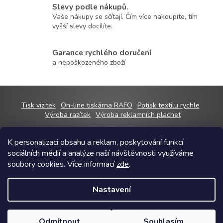
í
Slevy podle nákupů.
p
Vaše nákupy se sčítají. Čím více nakoupíte, tím
r
vyšší slevy docílíte.
v
k
Garance rychlého doručení
y
v
a nepoškozeného zboží
ý
p
i
s
Z
Tisk vizitek
On-line tiskárna RAFO
Potisk textilu rychle
u
á
Výroba razítek
Výroba reklamních plachet
p
a
K personalizaci obsahu a reklam, poskytování funkcí
t
sociálních médií a analýze naší návštěvnosti využíváme
í
Copyright 2026
RAFOshop
. Všechna práva vyhrazena.
Upravit nastavení
soubory cookies. Více informací
zde
.
cookies
Grafický návrh vytvořil a na Shoptet implementoval
Tomáš Hlad
&
Nastavení
Shoptetak.cz
.
Odmítnout
Souhlasím
Vytvořil Shoptet