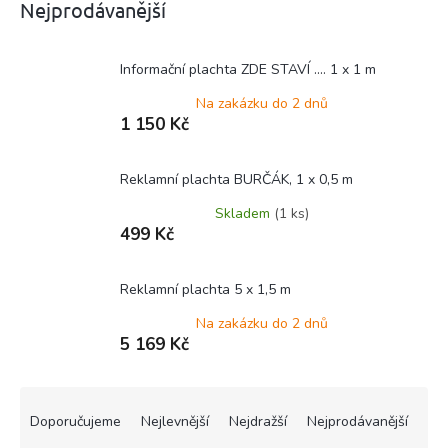
Nejprodávanější
Informační plachta ZDE STAVÍ .... 1 x 1 m
Na zakázku do 2 dnů
1 150 Kč
Reklamní plachta BURČÁK, 1 x 0,5 m
Skladem
(1 ks)
499 Kč
Reklamní plachta 5 x 1,5 m
Na zakázku do 2 dnů
5 169 Kč
Ř
a
Doporučujeme
Nejlevnější
Nejdražší
Nejprodávanější
z