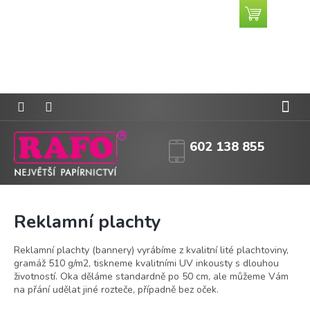
Přejít
Nákupní
CZK
na
košík
obsah
602 138 855
Reklamní plachty
Reklamní plachty (bannery) vyrábíme z kvalitní lité plachtoviny,
gramáž 510 g/m2, tiskneme kvalitními UV inkousty s dlouhou
životností. Oka děláme standardně po 50 cm, ale můžeme Vám
na přání udělat jiné rozteče, případně bez oček.