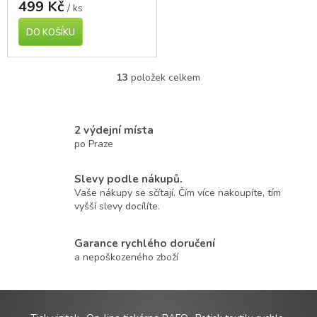
499 Kč
/ ks
DO KOŠÍKU
13
položek celkem
O
v
l
á
2 výdejní místa
d
po Praze
a
c
í
Slevy podle nákupů.
p
Vaše nákupy se sčítají. Čím více nakoupíte, tím
r
vyšší slevy docílíte.
v
k
Garance rychlého doručení
y
v
a nepoškozeného zboží
ý
p
i
s