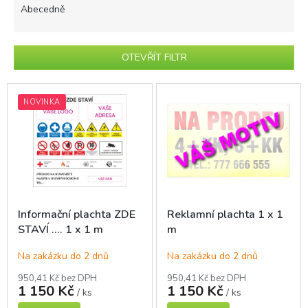
e
Abecedně
n
í
p
OTEVŘÍT FILTR
r
o
V
d
ý
NOVINKA
u
p
k
i
t
s
ů
p
r
o
d
Informační plachta ZDE
Reklamní plachta 1 x 1
u
STAVÍ .... 1 x 1 m
m
k
t
Na zakázku do 2 dnů
Na zakázku do 2 dnů
ů
950,41 Kč bez DPH
950,41 Kč bez DPH
1 150 Kč
1 150 Kč
/ ks
/ ks