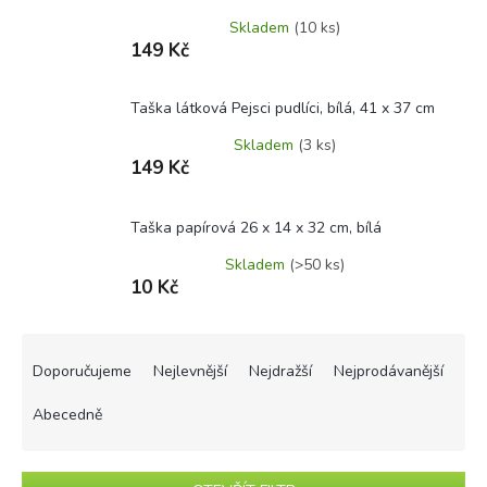
Skladem
(10 ks)
149 Kč
Taška látková Pejsci pudlíci, bílá, 41 x 37 cm
Skladem
(3 ks)
149 Kč
Taška papírová 26 x 14 x 32 cm, bílá
Skladem
(>50 ks)
10 Kč
Ř
a
Doporučujeme
Nejlevnější
Nejdražší
Nejprodávanější
z
e
Abecedně
n
í