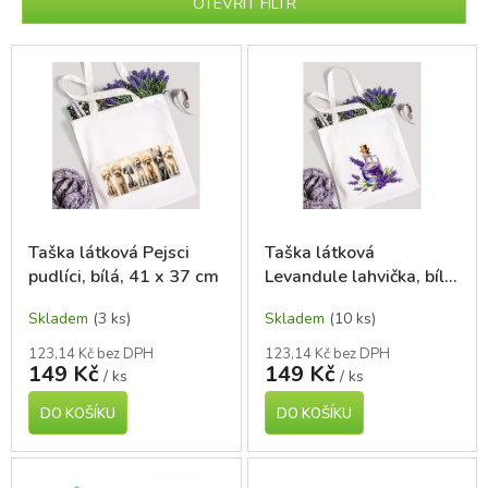
p
OTEVŘÍT FILTR
r
o
V
d
ý
u
p
k
i
t
s
ů
p
r
o
d
Taška látková Pejsci
Taška látková
u
pudlíci, bílá, 41 x 37 cm
Levandule lahvička, bílá,
k
41 x 37 cm
t
Skladem
(3 ks)
Skladem
(10 ks)
ů
123,14 Kč bez DPH
123,14 Kč bez DPH
149 Kč
149 Kč
/ ks
/ ks
DO KOŠÍKU
DO KOŠÍKU