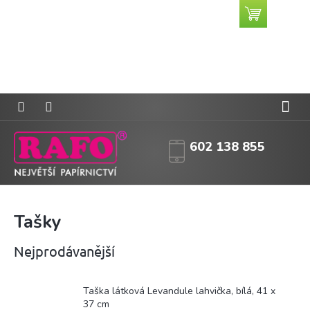
Přejít
Nákupní
CZK
na
košík
obsah
602 138 855
Tašky
Nejprodávanější
Taška látková Levandule lahvička, bílá, 41 x
37 cm