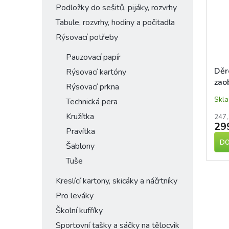
Podložky do sešitů, pijáky, rozvrhy
Tabule, rozvrhy, hodiny a počitadla
Rýsovací potřeby
Pauzovací papír
Děr
Rýsovací kartóny
zao
Rýsovací prkna
Skl
Technická pera
Kružítka
247,
29
Pravítka
DO
Šablony
Tuše
Kreslící kartony, skicáky a náčrtníky
Pro leváky
Školní kufříky
Sportovní tašky a sáčky na tělocvik