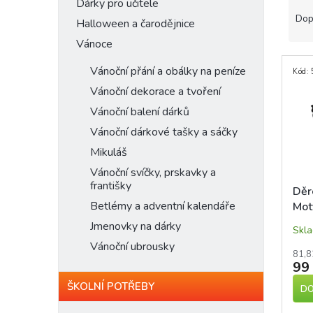
n
Ř
Dárky pro učitele
e
a
Dop
Halloween a čarodějnice
l
z
Vánoce
e
V
n
Vánoční přání a obálky na peníze
Kód:
ý
í
Vánoční dekorace a tvoření
p
p
i
r
Vánoční balení dárků
s
o
Vánoční dárkové tašky a sáčky
p
d
Mikuláš
r
u
o
k
Vánoční svíčky, prskavky a
d
t
františky
Děr
u
ů
Betlémy a adventní kalendáře
Mot
k
Jmenovky na dárky
t
Skl
ů
Vánoční ubrousky
81,8
99
ŠKOLNÍ POTŘEBY
DO