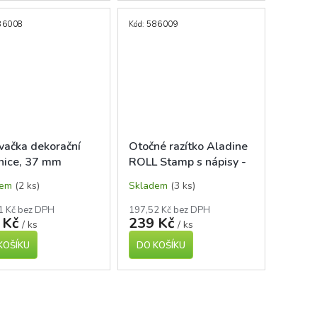
86008
Kód:
586009
vačka dekorační
Otočné razítko Aladine
nice, 37 mm
ROLL Stamp s nápisy -
Můj diář
dem
(2 ks)
Skladem
(3 ks)
1 Kč bez DPH
197,52 Kč bez DPH
 Kč
239 Kč
/ ks
/ ks
KOŠÍKU
DO KOŠÍKU