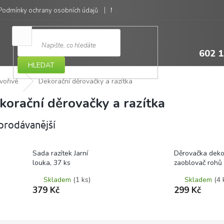
Podmínky ochrany osobních údajů
Moje objednávka
602 1
HLEDAT
vořivé
Dekorační děrovačky a razítka
korační děrovačky a razítka
prodávanější
Sada razítek Jarní
Děrovačka dekor
louka, 37 ks
zaoblovač rohů
Skladem
(1 ks)
Skladem
(4 
379 Kč
299 Kč