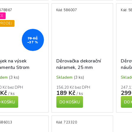
578867
Kód:
586007
Kód:
5
CE
PRODEJ
79 KČ
–37 %
ojek na výsek
Děrovačka dekorační
Děro
amentu Strom
náramek, 25 mm
náuš
adem
(3 ks)
Skladem
(3 ks)
Skla
0 Kč bez DPH
156,20 Kč bez DPH
247,1
 Kč
189 Kč
299
/ ks
/ ks
 KOŠÍKU
DO KOŠÍKU
DO 
586013
Kód:
723320