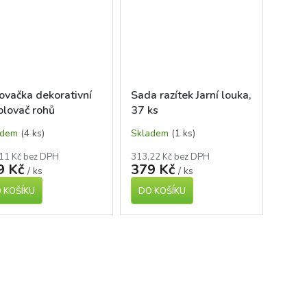
ovačka dekorativní
Sada razítek Jarní louka,
blovač rohů
37 ks
adem
(4 ks)
Skladem
(1 ks)
11 Kč bez DPH
313,22 Kč bez DPH
9 Kč
379 Kč
/ ks
/ ks
 KOŠÍKU
DO KOŠÍKU
O
v
l
á
d
a