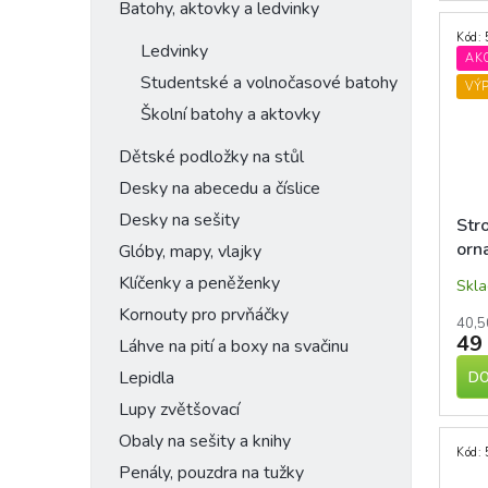
Batohy, aktovky a ledvinky
Kód:
Ledvinky
AK
Studentské a volnočasové batohy
VÝ
Školní batohy a aktovky
Dětské podložky na stůl
Desky na abecedu a číslice
Desky na sešity
Str
orn
Glóby, mapy, vlajky
Klíčenky a peněženky
Skl
Kornouty pro prvňáčky
40,5
49
Láhve na pití a boxy na svačinu
Lepidla
DO
Lupy zvětšovací
Obaly na sešity a knihy
Kód:
Penály, pouzdra na tužky