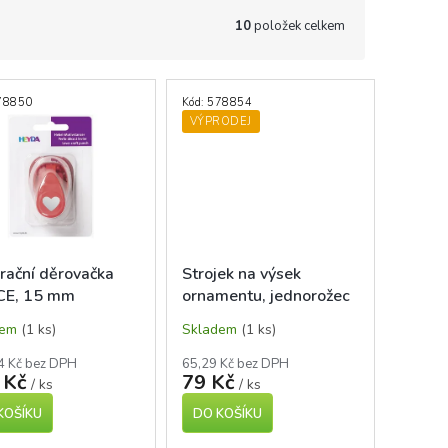
10
položek celkem
78850
Kód:
578854
VÝPRODEJ
rační děrovačka
Strojek na výsek
E, 15 mm
ornamentu, jednorožec
dem
(1 ks)
Skladem
(1 ks)
4 Kč bez DPH
65,29 Kč bez DPH
 Kč
79 Kč
/ ks
/ ks
KOŠÍKU
DO KOŠÍKU