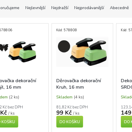
oručujeme
Nejlevnější
Nejdražší
Nejprodávanější
Abecedně
578806
Kód:
578808
Kód:
5
ovačka dekorační
Děrovačka dekorační
Deko
ýl, 16 mm
Kruh, 16 mm
SRDC
adem
(2 ks)
Skladem
(4 ks)
Skla
2 Kč bez DPH
81,82 Kč bez DPH
123,1
 Kč
99 Kč
149
/ ks
/ ks
 KOŠÍKU
DO KOŠÍKU
DO 