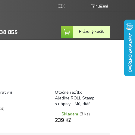
CZK
Přihlášení
38 855
Nákupní
Prázdný košík
košík
ativní
Otočné razítko
Aladine ROLL Stamp
s nápisy - Můj diář
ks)
Skladem
(3 ks)
239 Kč