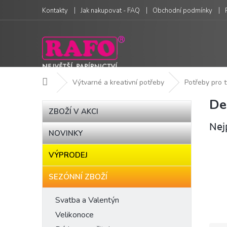
Přejít
Kontakty
Jak nakupovat - FAQ
Obchodní podmínky
na
obsah
Domů
Výtvarné a kreativní potřeby
Potřeby pro t
De
P
Přeskočit
ZBOŽÍ V AKCI
kategorie
o
Nej
s
NOVINKY
t
r
VÝPRODEJ
a
n
SEZÓNNÍ ZBOŽÍ
n
í
Svatba a Valentýn
p
Velikonoce
a