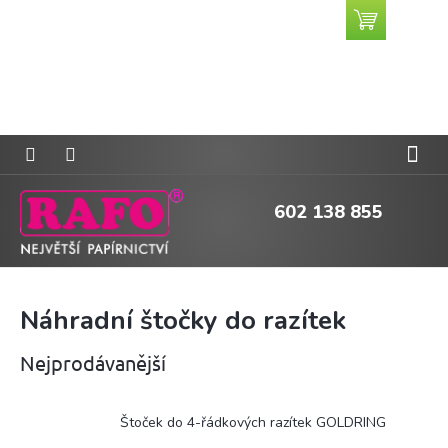
Přejít
Nákupní
CZK
na
košík
obsah
602 138 855
Náhradní štočky do razítek
Nejprodávanější
Štoček do 4-řádkových razítek GOLDRING