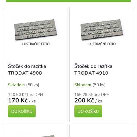
r
o
V
d
ý
u
p
k
i
t
s
ů
p
r
o
d
Štoček do razítka
Štoček do razítka
u
TRODAT 4908
TRODAT 4910
k
t
Skladem
(50 ks)
Skladem
(50 ks)
ů
140,50 Kč bez DPH
165,29 Kč bez DPH
170 Kč
200 Kč
/ ks
/ ks
DO KOŠÍKU
DO KOŠÍKU