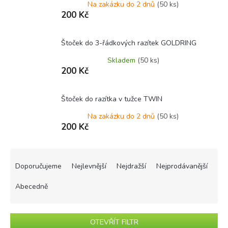
Na zakázku do 2 dnů
(50 ks)
200 Kč
Štoček do 3-řádkových razítek GOLDRING
Skladem
(50 ks)
200 Kč
Štoček do razítka v tužce TWIN
Na zakázku do 2 dnů
(50 ks)
200 Kč
Ř
a
Doporučujeme
Nejlevnější
Nejdražší
Nejprodávanější
z
e
Abecedně
n
í
p
OTEVŘÍT FILTR