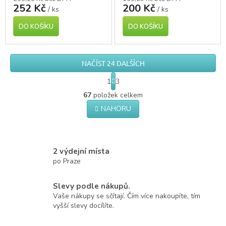
252 Kč
200 Kč
/ ks
/ ks
DO KOŠÍKU
DO KOŠÍKU
NAČÍST 24 DALŠÍCH
S
1
3
t
O
r
67
položek celkem
v
á
NAHORU
l
n
á
k
o
d
v
a
á
c
2 výdejní místa
n
í
po Praze
í
p
r
Slevy podle nákupů.
v
k
Vaše nákupy se sčítají. Čím více nakoupíte, tím
y
vyšší slevy docílíte.
v
ý