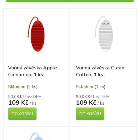
r
o
V
d
ý
u
p
k
i
t
s
ů
p
r
o
d
Vonná závěska Apple
Vonná závěska Clean
u
Cinnamon, 1 ks
Cotton, 1 ks
k
t
Skladem
(2 ks)
Skladem
(1 ks)
ů
90,08 Kč bez DPH
90,08 Kč bez DPH
109 Kč
109 Kč
/ ks
/ ks
DO KOŠÍKU
DO KOŠÍKU