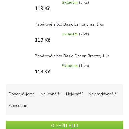
Skladem
(3 ks)
119 Kč
Pisoárové sítko Basic Lemongras, 1 ks
Skladem
(2 ks)
119 Kč
Pisoárové sítko Basic Ocean Breeze, 1 ks
Skladem
(1 ks)
119 Kč
Ř
a
Doporučujeme
Nejlevnější
Nejdražší
Nejprodávanější
z
e
Abecedně
n
í
p
OTEVŘÍT FILTR