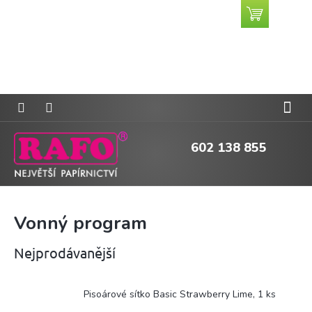
Přejít
Nákupní
CZK
na
košík
obsah
602 138 855
Vonný program
Nejprodávanější
Pisoárové sítko Basic Strawberry Lime, 1 ks