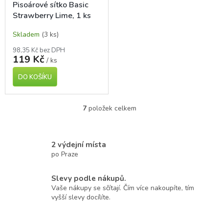
Pisoárové sítko Basic
Strawberry Lime, 1 ks
Skladem
(3 ks)
98,35 Kč bez DPH
119 Kč
/ ks
DO KOŠÍKU
7
položek celkem
O
v
l
á
2 výdejní místa
d
po Praze
a
c
í
Slevy podle nákupů.
p
Vaše nákupy se sčítají. Čím více nakoupíte, tím
r
vyšší slevy docílíte.
v
k