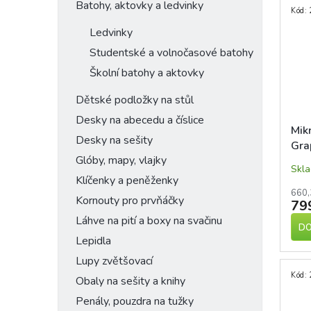
Batohy, aktovky a ledvinky
Kód:
Ledvinky
Studentské a volnočasové batohy
Školní batohy a aktovky
Dětské podložky na stůl
Desky na abecedu a číslice
Mik
Desky na sešity
Gra
Glóby, mapy, vlajky
Skl
Klíčenky a peněženky
660,
Kornouty pro prvňáčky
79
Láhve na pití a boxy na svačinu
DO
Lepidla
Lupy zvětšovací
Kód:
Obaly na sešity a knihy
Penály, pouzdra na tužky