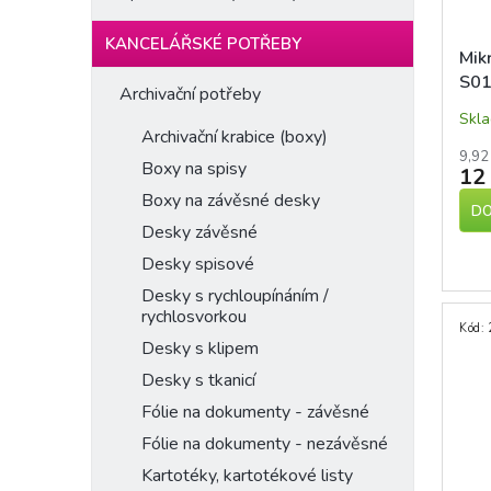
KANCELÁŘSKÉ POTŘEBY
Mik
S0
Archivační potřeby
Skl
Archivační krabice (boxy)
9,92
Boxy na spisy
12
Boxy na závěsné desky
DO
Desky závěsné
Desky spisové
Desky s rychloupínáním /
rychlosvorkou
Kód:
Desky s klipem
Desky s tkanicí
Fólie na dokumenty - závěsné
Fólie na dokumenty - nezávěsné
Kartotéky, kartotékové listy