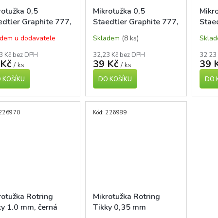
rotužka 0,5
Mikrotužka 0,5
Mikr
edtler Graphite 777,
Staedtler Graphite 777,
Stae
nžová
magenta
zele
dem u dodavatele
Skladem
(8 ks)
Skla
3 Kč bez DPH
32,23 Kč bez DPH
32,23
 Kč
39 Kč
39 
/ ks
/ ks
 KOŠÍKU
DO KOŠÍKU
DO 
226970
Kód:
226989
rotužka Rotring
Mikrotužka Rotring
ky 1.0 mm, černá
Tikky 0,35 mm