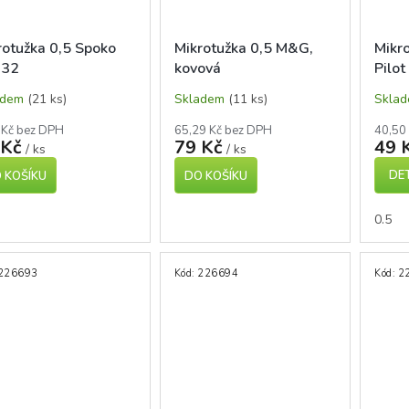
rotužka 0,5 Spoko
Mikrotužka 0,5 M&G,
Mikr
132
kovová
Pilot
různ
adem
(21 ks)
Skladem
(11 ks)
Skla
 Kč bez DPH
65,29 Kč bez DPH
40,50
 Kč
79 Kč
49 
/ ks
/ ks
DET
 KOŠÍKU
DO KOŠÍKU
0.5
226693
Kód:
226694
Kód:
2