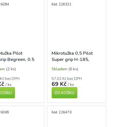
26284
Kód:
226321
tužka Pilot
Mikrotužka 0,5 Pilot
rip Begreen, 0.5
Super grip H-185,
černá
modrá
dem
(2 ks)
Skladem
(6 ks)
 Kč bez DPH
57,02 Kč bez DPH
Kč
69 Kč
/ ks
/ ks
KOŠÍKU
DO KOŠÍKU
26365
Kód:
226470