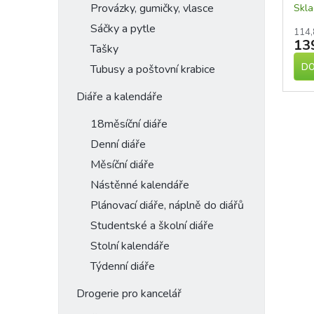
Provázky, gumičky, vlasce
Skl
Sáčky a pytle
114,
13
Tašky
DO
Tubusy a poštovní krabice
Diáře a kalendáře
18měsíční diáře
Denní diáře
Měsíční diáře
Nástěnné kalendáře
Plánovací diáře, náplně do diářů
Studentské a školní diáře
Stolní kalendáře
Týdenní diáře
Drogerie pro kancelář