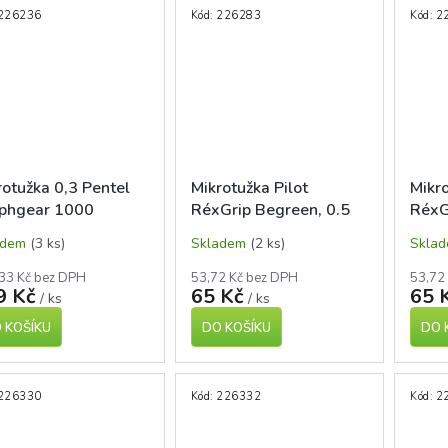
226236
Kód:
226283
Kód:
2
rotužka 0,3 Pentel
Mikrotužka Pilot
Mikro
phgear 1000
RéxGrip Begreen, 0.5
RéxG
mm, fialová
mm, 
adem
(3 ks)
Skladem
(2 ks)
Skla
33 Kč bez DPH
53,72 Kč bez DPH
53,72
9 Kč
65 Kč
65 
/ ks
/ ks
 KOŠÍKU
DO KOŠÍKU
DO 
226330
Kód:
226332
Kód:
2