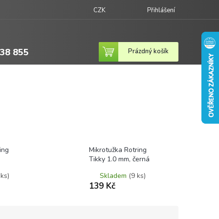
CZK
Přihlášení
38 855
Nákupní
Prázdný košík
košík
ing
Mikrotužka Rotring
Tikky 1.0 mm, černá
 ks)
Skladem
(9 ks)
139 Kč