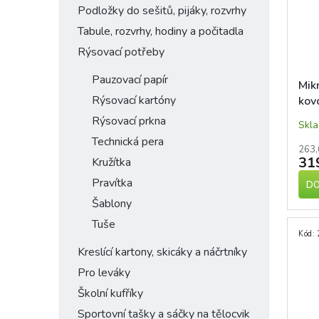
Podložky do sešitů, pijáky, rozvrhy
Tabule, rozvrhy, hodiny a počitadla
Rýsovací potřeby
Pauzovací papír
Mikr
Rýsovací kartóny
kov
0,5
Rýsovací prkna
Skl
Technická pera
263,
31
Kružítka
Pravítka
DO
Šablony
Tuše
Kód:
Kreslící kartony, skicáky a náčrtníky
Pro leváky
Školní kufříky
Sportovní tašky a sáčky na tělocvik