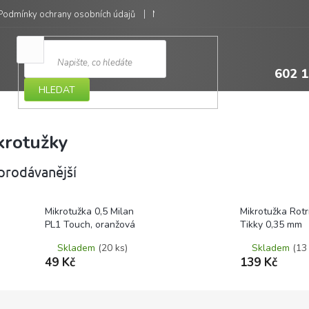
Podmínky ochrany osobních údajů
Moje objednávka
602 1
HLEDAT
krotužky
prodávanější
Mikrotužka 0,5 Milan
Mikrotužka Rotr
PL1 Touch, oranžová
Tikky 0,35 mm
Skladem
(20 ks)
Skladem
(13
49 Kč
139 Kč