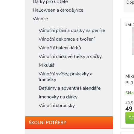
n
a
Dárky pro učitele
Dop
e
z
Halloween a čarodějnice
l
e
Vánoce
V
n
Kód:
ý
í
Vánoční přání a obálky na peníze
p
p
Vánoční dekorace a tvoření
i
r
s
o
Vánoční balení dárků
p
d
Vánoční dárkové tašky a sáčky
r
u
Mikuláš
o
k
d
t
Vánoční svíčky, prskavky a
Mik
františky
u
ů
PL1
k
Betlémy a adventní kalendáře
t
Skl
Jmenovky na dárky
ů
40,5
Vánoční ubrousky
49
DO
ŠKOLNÍ POTŘEBY