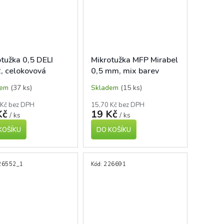
tužka 0,5 DELI
Mikrotužka MFP Mirabel
, celokovová
0,5 mm, mix barev
dem
(37 ks)
Skladem
(15 ks)
 Kč bez DPH
15,70 Kč bez DPH
Kč
19 Kč
/ ks
/ ks
KOŠÍKU
DO KOŠÍKU
26552_1
Kód:
226691