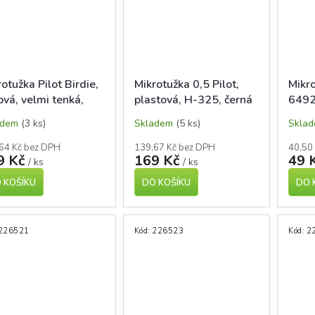
otužka Pilot Birdie,
Mikrotužka 0,5 Pilot,
Mikro
ová, velmi tenká,
plastová, H-325, černá
6492
, H-335
adem
(3 ks)
Skladem
(5 ks)
Skla
64 Kč bez DPH
139,67 Kč bez DPH
40,50
9 Kč
169 Kč
49 
/ ks
/ ks
 KOŠÍKU
DO KOŠÍKU
DO 
226521
Kód:
226523
Kód:
2