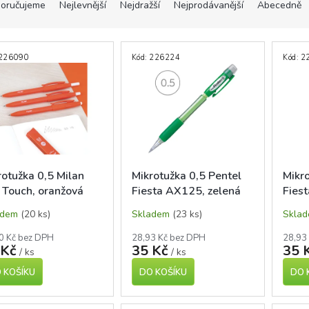
oručujeme
Nejlevnější
Nejdražší
Nejprodávanější
Abecedně
226090
Kód:
226224
Kód:
2
rotužka 0,5 Milan
Mikrotužka 0,5 Pentel
Mikro
 Touch, oranžová
Fiesta AX125, zelená
Fies
adem
(20 ks)
Skladem
(23 ks)
Skla
0 Kč bez DPH
28,93 Kč bez DPH
28,93
 Kč
35 Kč
35 
/ ks
/ ks
 KOŠÍKU
DO KOŠÍKU
DO 