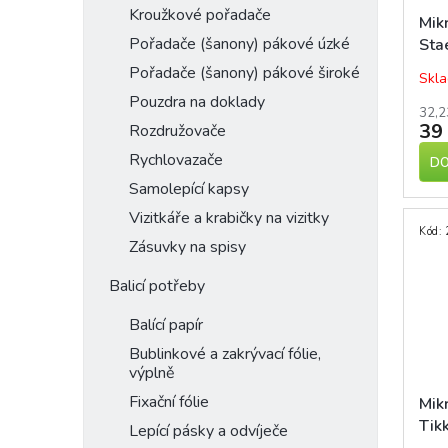
Kroužkové pořadače
Mik
Pořadače (šanony) pákové úzké
Sta
ora
Pořadače (šanony) pákové široké
Skla
Pouzdra na doklady
32,2
39
Rozdružovače
Rychlovazače
DO
Samolepící kapsy
Vizitkáře a krabičky na vizitky
Kód:
Zásuvky na spisy
Balicí potřeby
Balící papír
Bublinkové a zakrývací fólie,
výplně
Fixační fólie
Mik
Tik
Lepící pásky a odvíječe