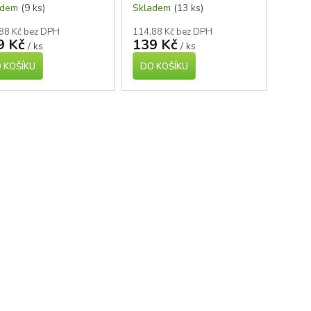
adem
(9 ks)
Skladem
(13 ks)
88 Kč bez DPH
114,88 Kč bez DPH
9 Kč
139 Kč
/ ks
/ ks
 KOŠÍKU
DO KOŠÍKU
O
v
l
á
d
a
c
í
p
r
v
k
y
v
ý
p