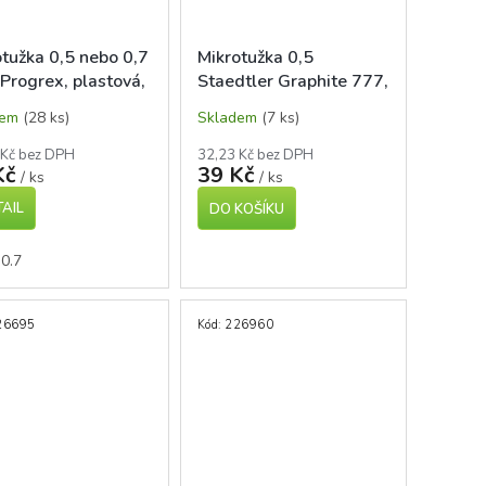
otužka 0,5 nebo 0,7
Mikrotužka 0,5
 Progrex, plastová,
Staedtler Graphite 777,
é barvy
modrá
dem
(28 ks)
Skladem
(7 ks)
 Kč bez DPH
32,23 Kč bez DPH
Kč
39 Kč
/ ks
/ ks
AIL
DO KOŠÍKU
0.7
26695
Kód:
226960