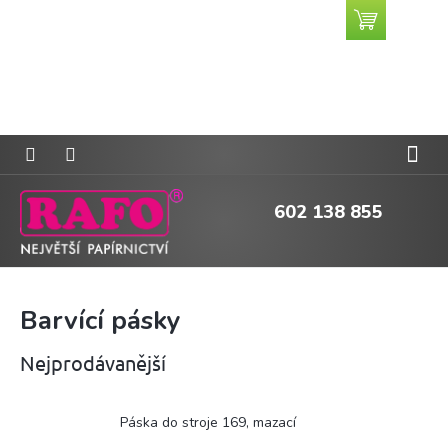
Přejít
Nákupní
CZK
na
košík
obsah
602 138 855
Barvící pásky
Nejprodávanější
Páska do stroje 169, mazací