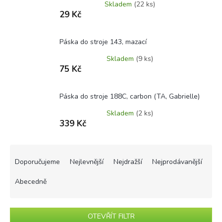
Skladem
(22 ks)
29 Kč
Páska do stroje 143, mazací
Skladem
(9 ks)
75 Kč
Páska do stroje 188C, carbon (TA, Gabrielle)
Skladem
(2 ks)
339 Kč
Ř
a
Doporučujeme
Nejlevnější
Nejdražší
Nejprodávanější
z
e
Abecedně
n
í
p
OTEVŘÍT FILTR