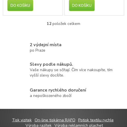
DO KOŠÍKU
DO KOŠÍKU
12
položek celkem
O
v
l
á
2 výdejní místa
d
po Praze
a
c
í
Slevy podle nákupů.
p
Vaše nákupy se sčítají. Čím více nakoupíte, tím
r
vyšší slevy docílíte.
v
k
Garance rychlého doručení
y
v
a nepoškozeného zboží
ý
p
i
s
Z
Tisk vizitek
On-line tiskárna RAFO
Potisk textilu rychle
u
á
Výroba razítek
Výroba reklamních plachet