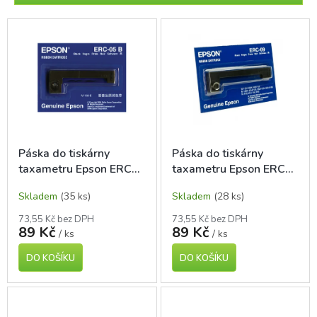
r
o
V
d
ý
u
p
k
i
t
s
ů
p
r
o
d
Páska do tiskárny
Páska do tiskárny
u
taxametru Epson ERC
taxametru Epson ERC
k
05, originál
09, originál
t
Skladem
(35 ks)
Skladem
(28 ks)
ů
73,55 Kč bez DPH
73,55 Kč bez DPH
89 Kč
89 Kč
/ ks
/ ks
DO KOŠÍKU
DO KOŠÍKU