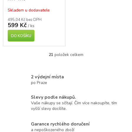
Skladem u dodavatele
495,04 Kč bez DPH
599 Kč
/ ks
DO KOŠÍKU
21
položek celkem
O
v
l
á
2 výdejní místa
d
po Praze
a
c
í
Slevy podle nákupů.
p
Vaše nákupy se sčítají. Čím více nakoupíte, tím
r
vyšší slevy docílíte.
v
k
Garance rychlého doručení
y
v
a nepoškozeného zboží