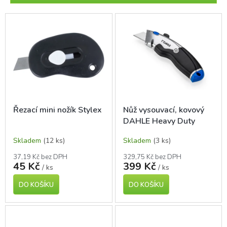
r
o
V
d
ý
u
p
k
i
t
s
ů
p
r
o
d
Řezací mini nožík Stylex
Nůž vysouvací, kovový
u
DAHLE Heavy Duty
k
t
Skladem
(12 ks)
Skladem
(3 ks)
ů
37,19 Kč bez DPH
329,75 Kč bez DPH
45 Kč
399 Kč
/ ks
/ ks
DO KOŠÍKU
DO KOŠÍKU