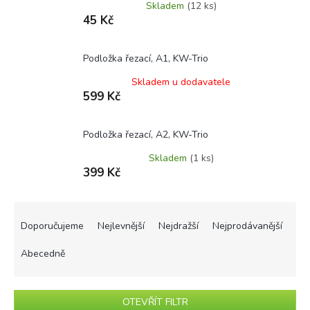
Skladem
(12 ks)
45 Kč
Podložka řezací, A1, KW-Trio
Skladem u dodavatele
599 Kč
Podložka řezací, A2, KW-Trio
Skladem
(1 ks)
399 Kč
Ř
a
Doporučujeme
Nejlevnější
Nejdražší
Nejprodávanější
z
e
Abecedně
n
í
p
OTEVŘÍT FILTR