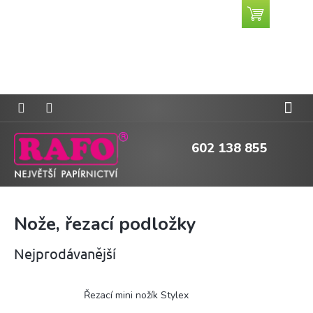
Přejít
Nákupní
CZK
na
košík
obsah
602 138 855
Nože, řezací podložky
Nejprodávanější
Řezací mini nožík Stylex