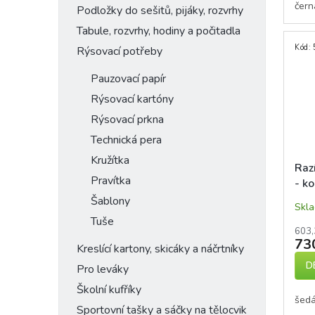
čern
Podložky do sešitů, pijáky, rozvrhy
Tabule, rozvrhy, hodiny a počitadla
Kód:
Rýsovací potřeby
Pauzovací papír
Rýsovací kartóny
Rýsovací prkna
Technická pera
Kružítka
Raz
Pravítka
- k
Šablony
Skl
Tuše
603,
73
Kreslící kartony, skicáky a náčrtníky
D
Pro leváky
Školní kufříky
šedá
Sportovní tašky a sáčky na tělocvik