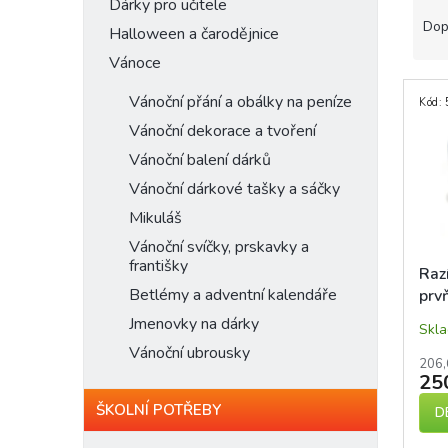
n
Ř
Dárky pro učitele
e
a
Dop
Halloween a čarodějnice
l
z
Vánoce
e
V
n
Vánoční přání a obálky na peníze
Kód:
ý
í
Vánoční dekorace a tvoření
p
p
i
r
Vánoční balení dárků
s
o
Vánoční dárkové tašky a sáčky
p
d
Mikuláš
r
u
o
k
Vánoční svíčky, prskavky a
d
t
františky
Raz
u
ů
Betlémy a adventní kalendáře
prv
k
sam
Jmenovky na dárky
t
Skl
ů
Vánoční ubrousky
206,
25
ŠKOLNÍ POTŘEBY
D