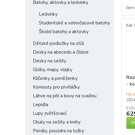
Batohy, aktovky a ledvinky
čern
Ledvinky
Studentské a volnočasové batohy
Kód:
Školní batohy a aktovky
Dětské podložky na stůl
Desky na abecedu a číslice
Desky na sešity
Glóby, mapy, vlajky
Raz
Klíčenky a peněženky
- k
Kornouty pro prvňáčky
Na z
Láhve na pití a boxy na svačinu
(20 
Lepidla
519,
62
Lupy zvětšovací
Obaly na sešity a knihy
D
Penály, pouzdra na tužky