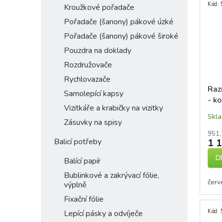
Kód:
Kroužkové pořadače
Pořadače (šanony) pákové úzké
Pořadače (šanony) pákové široké
Pouzdra na doklady
Rozdružovače
Rychlovazače
Raz
Samolepící kapsy
- k
Vizitkáře a krabičky na vizitky
Skl
Zásuvky na spisy
951,
Balicí potřeby
1 
D
Balící papír
Bublinkové a zakrývací fólie,
červ
výplně
Fixační fólie
Kód:
Lepící pásky a odvíječe