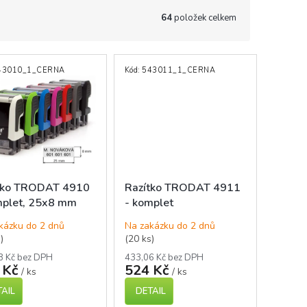
64
položek celkem
43010_1_CERNA
Kód:
543011_1_CERNA
tko TRODAT 4910
Razítko TRODAT 4911
mplet, 25x8 mm
- komplet
kázku do 2 dnů
Na zakázku do 2 dnů
)
(20 ks)
8 Kč bez DPH
433,06 Kč bez DPH
 Kč
524 Kč
/ ks
/ ks
AIL
DETAIL