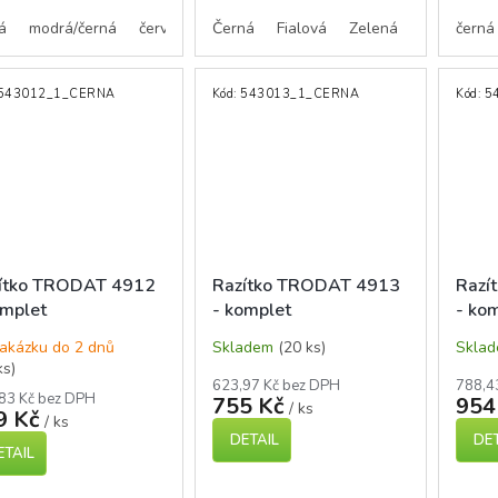
á
modrá/černá
červená/černá
Černá
Fialová
Zelená
Modrá
černá
Č
543012_1_CERNA
Kód:
543013_1_CERNA
Kód:
5
ítko TRODAT 4912
Razítko TRODAT 4913
Razí
omplet
- komplet
- ko
akázku do 2 dnů
Skladem
(20 ks)
Skla
ks)
623,97 Kč bez DPH
788,4
83 Kč bez DPH
755 Kč
954
/ ks
9 Kč
/ ks
DETAIL
DET
ETAIL