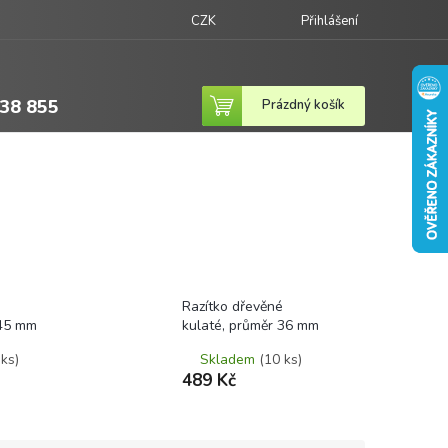
CZK
Přihlášení
38 855
Nákupní
Prázdný košík
košík
é
Razítko dřevěné
 45 mm
kulaté, průměr 36 mm
 ks)
Skladem
(10 ks)
489 Kč