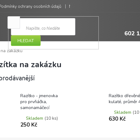
Podmínky ochrany osobních údajů
Moje objednávka
602 1
HLEDAT
 na zakázku
zítka na zakázku
prodávanější
Razítko - jmenovka
Razítko dřevěn
pro prvňáčka,
kulaté, průměr
samonamáčecí
Skladem
(10
Skladem
(10 ks)
630 Kč
250 Kč