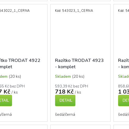
543022_1_CERNA
Kód:
543023_1_CERNA
Kód:
5
ítko TRODAT 4922
Razítko TRODAT 4923
Razí
omplet
- komplet
- ko
adem
(20 ks)
Skladem
(20 ks)
Skla
65 Kč bez DPH
593,39 Kč bez DPH
858,6
7 Kč
718 Kč
1 0
/ ks
/ ks
ETAIL
DETAIL
DET
/černá
šedá/černá
šedá/