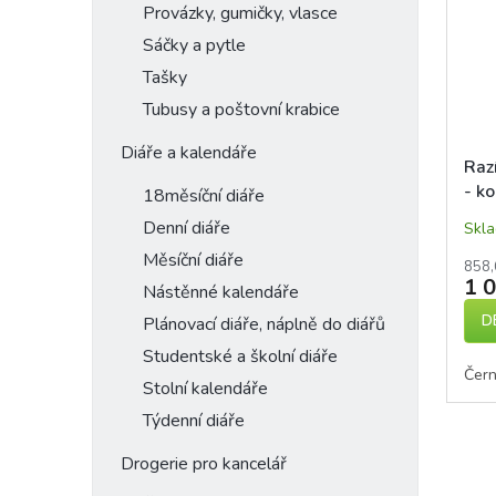
Provázky, gumičky, vlasce
Sáčky a pytle
Tašky
Tubusy a poštovní krabice
Diáře a kalendáře
Raz
- k
18měsíční diáře
Denní diáře
Skl
Měsíční diáře
858,
1 
Nástěnné kalendáře
D
Plánovací diáře, náplně do diářů
Studentské a školní diáře
Čer
Stolní kalendáře
Týdenní diáře
Drogerie pro kancelář