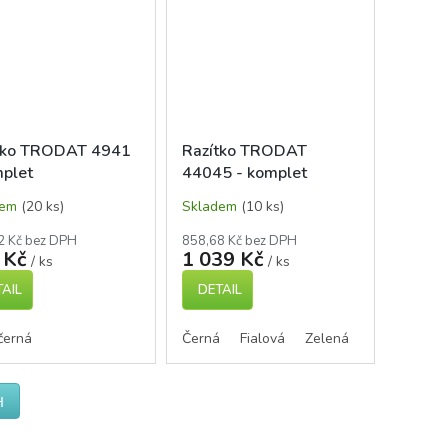
tko TRODAT 4941
Razítko TRODAT
mplet
44045 - komplet
dem
(20 ks)
Skladem
(10 ks)
2 Kč bez DPH
858,68 Kč bez DPH
 Kč
1 039 Kč
/ ks
/ ks
AIL
DETAIL
černá
ervená
Černá
Fialová
Zelená
Modrá
Če
H