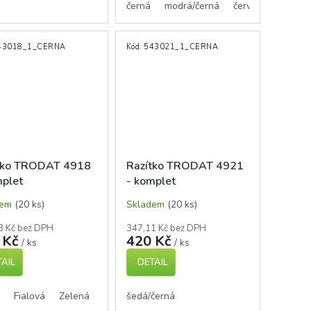
á/černá
šedá/černá
růžová/černá
zelená/černá
černá
bílá/černá
modrá/černá
růžová/černá
červená/černá
43018_1_CERNA
Kód:
543021_1_CERNA
tko TRODAT 4918
Razítko TRODAT 4921
mplet
- komplet
dem
(20 ks)
Skladem
(20 ks)
8 Kč bez DPH
347,11 Kč bez DPH
 Kč
420 Kč
/ ks
/ ks
AIL
DETAIL
ervená
Fialová
Zelená
Modrá
šedá/černá
Červená