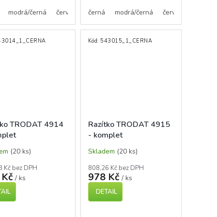
ervená
modrá/černá
červená/černá
černá
šedá/černá
modrá/černá
zelená/černá
červená/černá
bílá/
43014_1_CERNA
Kód:
543015_1_CERNA
tko TRODAT 4914
Razítko TRODAT 4915
mplet
- komplet
dem
(20 ks)
Skladem
(20 ks)
3 Kč bez DPH
808,26 Kč bez DPH
 Kč
978 Kč
/ ks
/ ks
AIL
DETAIL