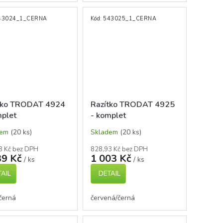
43024_1_CERNA
Kód:
543025_1_CERNA
tko TRODAT 4924
Razítko TRODAT 4925
mplet
- komplet
dem
(20 ks)
Skladem
(20 ks)
8 Kč bez DPH
828,93 Kč bez DPH
39 Kč
1 003 Kč
/ ks
/ ks
AIL
DETAIL
černá
červená/černá