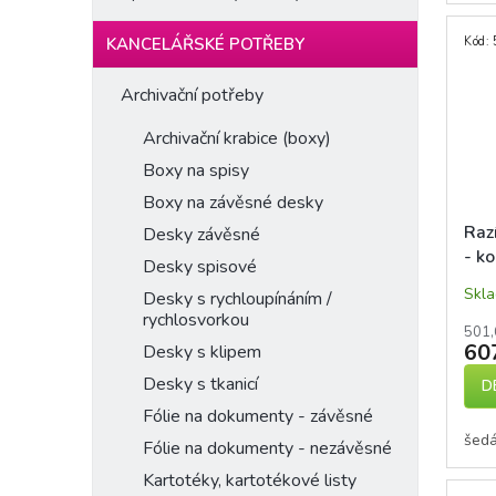
KANCELÁŘSKÉ POTŘEBY
Kód:
Archivační potřeby
Archivační krabice (boxy)
Boxy na spisy
Boxy na závěsné desky
Raz
Desky závěsné
- k
Desky spisové
Skl
Desky s rychloupínáním /
rychlosvorkou
501,
60
Desky s klipem
Desky s tkanicí
D
Fólie na dokumenty - závěsné
šedá
Fólie na dokumenty - nezávěsné
Kartotéky, kartotékové listy