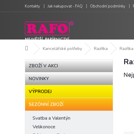
Přejít
Kontakty
Jak nakupovat - FAQ
Obchodní podmínky
na
obsah
Domů
Kancelářské potřeby
Razítka
Razítka
Ra
P
Přeskočit
ZBOŽÍ V AKCI
kategorie
o
Nej
s
NOVINKY
t
r
VÝPRODEJ
a
n
SEZÓNNÍ ZBOŽÍ
n
í
Svatba a Valentýn
p
Velikonoce
a