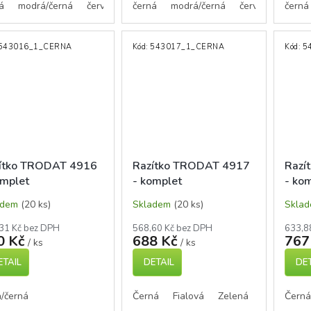
á
modrá/černá
červená/černá
černá
šedá/černá
modrá/černá
zelená/černá
červená/černá
černá
bíl
543016_1_CERNA
Kód:
543017_1_CERNA
Kód:
5
ítko TRODAT 4916
Razítko TRODAT 4917
Razí
omplet
- komplet
- ko
adem
(20 ks)
Skladem
(20 ks)
Skla
31 Kč bez DPH
568,60 Kč bez DPH
633,8
0 Kč
688 Kč
767
/ ks
/ ks
ETAIL
DETAIL
DET
/černá
Černá
Fialová
Zelená
Modrá
Černá
Č