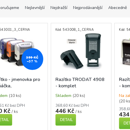
oručujeme
Nejlevnější
Nejdražší
Nejprodávanější
Abecedně
543001_3_CERNA
Kód:
543008_1_CERNA
Kód:
5
399 KČ
–37 %
ítko - jmenovka pro
Razítko TRODAT 4908
Razí
ňáčka,
- komplet
- ko
onamáčecí
adem
(10 ks)
Skladem
(20 ks)
Na za
(20 ks
61 Kč bez DPH
368,60 Kč bez DPH
358,6
0 Kč
446 Kč
/ ks
/ ks
434
ETAIL
DETAIL
DET