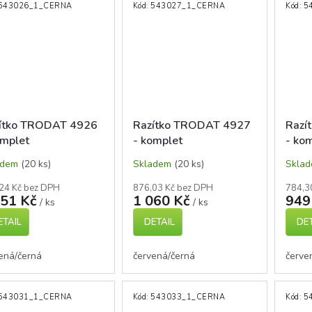
543026_1_CERNA
Kód:
543027_1_CERNA
Kód:
5
ítko TRODAT 4926
Razítko TRODAT 4927
Razí
omplet
- komplet
- ko
adem
(20 ks)
Skladem
(20 ks)
Skla
24 Kč bez DPH
876,03 Kč bez DPH
784,3
151 Kč
1 060 Kč
949
/ ks
/ ks
ETAIL
DETAIL
DET
ená/černá
červená/černá
červe
543031_1_CERNA
Kód:
543033_1_CERNA
Kód:
5