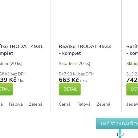
ítko TRODAT 4931
Razítko TRODAT 4933
Razí
omplet
- komplet
- ko
adem
(20 ks)
Skladem
(20 ks)
Skla
68 Kč bez DPH
547,93 Kč bez DPH
613,2
039 Kč
663 Kč
742
/ ks
/ ks
ETAIL
DETAIL
DET
ná
Fialová
Zelená
Modrá
Černá
Červená
Fialová
Zelená
Modrá
šedá/
Č
NAČÍST 24 DALŠÍC
S
1
3
t
O