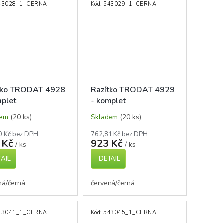
43028_1_CERNA
Kód:
543029_1_CERNA
tko TRODAT 4928
Razítko TRODAT 4929
mplet
- komplet
dem
(20 ks)
Skladem
(20 ks)
0 Kč bez DPH
762,81 Kč bez DPH
 Kč
923 Kč
/ ks
/ ks
AIL
DETAIL
ná/černá
červená/černá
43041_1_CERNA
Kód:
543045_1_CERNA