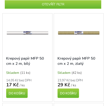
p
OTEVŘÍT FILTR
r
o
V
d
ý
u
p
k
i
t
s
ů
p
r
o
d
Krepový papír MFP 50
Krepový papír MFP 50
u
cm x 2 m, bílý
cm x 2 m, zlatý
k
t
Skladem
(11 ks)
Skladem
(42 ks)
ů
14,05 Kč bez DPH
23,97 Kč bez DPH
17 Kč
29 Kč
/ ks
/ ks
DO KOŠÍKU
DO KOŠÍKU