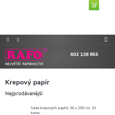
Přejít
Nákupní
CZK
na
košík
obsah
602 138 855
Krepový papír
Nejprodávanější
Sada krepových papírů, 50 x 200 cm, 10
barev