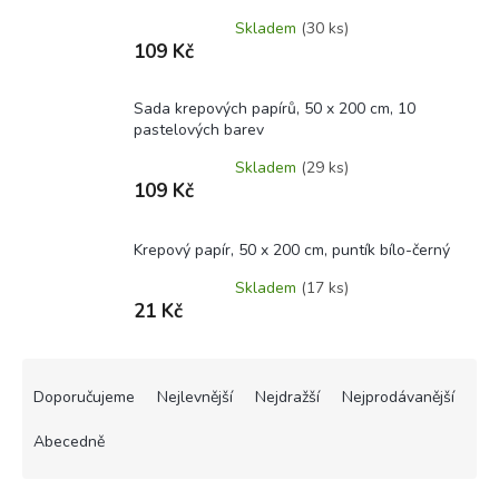
Skladem
(30 ks)
109 Kč
Sada krepových papírů, 50 x 200 cm, 10
pastelových barev
Skladem
(29 ks)
109 Kč
Krepový papír, 50 x 200 cm, puntík bílo-černý
Skladem
(17 ks)
21 Kč
Ř
a
Doporučujeme
Nejlevnější
Nejdražší
Nejprodávanější
z
e
Abecedně
n
í