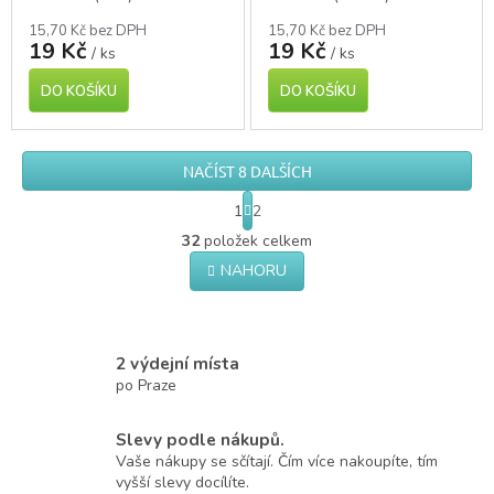
15,70 Kč bez DPH
15,70 Kč bez DPH
19 Kč
19 Kč
/ ks
/ ks
DO KOŠÍKU
DO KOŠÍKU
NAČÍST 8 DALŠÍCH
S
1
2
t
O
r
32
položek celkem
v
á
NAHORU
l
n
á
k
o
d
v
a
á
c
2 výdejní místa
n
í
po Praze
í
p
r
Slevy podle nákupů.
v
k
Vaše nákupy se sčítají. Čím více nakoupíte, tím
y
vyšší slevy docílíte.