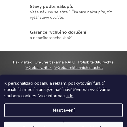
r
Slevy podle nákupů.
v
k
Vaše nákupy se sčítají. Čím více nakoupíte, tím
y
vyšší slevy docílíte.
v
ý
Garance rychlého doručení
p
a nepoškozeného zboží
i
s
u
Z
Tisk vizitek
On-line tiskárna RAFO
Potisk textilu rychle
á
Výroba razítek
Výroba reklamních plachet
p
a
K personalizaci obsahu a reklam, poskytování funkcí
t
sociálních médií a analýze naší návštěvnosti využíváme
í
Copyright 2026
RAFOshop
. Všechna práva vyhrazena.
Upravit nastavení
soubory cookies. Více informací
zde
.
cookies
Grafický návrh vytvořil a na Shoptet implementoval
Tomáš Hlad
&
Nastavení
Shoptetak.cz
.