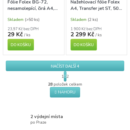
Fólie Folex BG-72,
Nažehlovací fólie Folex
nesamolepící, čirá A4,
A4, Transfer jet ST, 50
pro laser tisk, 1 ks
ks, na světlá trička
Skladem
(>50 ks)
Skladem
(2 ks)
23,97 Kč bez DPH
1 900 Kč bez DPH
29 Kč
2 299 Kč
/ ks
/ ks
DO KOŠÍKU
DO KOŠÍKU
NAČÍST DALŠÍ 4
S
1
2
t
O
r
28
položek celkem
v
á
NAHORU
l
n
á
k
o
d
v
a
á
c
2 výdejní místa
n
í
po Praze
í
p