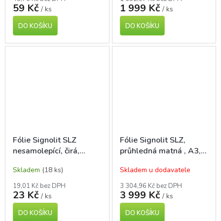
59 Kč
1 999 Kč
/ ks
/ ks
DO KOŠÍKU
DO KOŠÍKU
Fólie Signolit SLZ
Fólie Signolit SLZ,
nesamolepící, čirá,
průhledná matná , A3,
matná A4, pro laser
100l., pro laserové
Skladem
(18 ks)
Skladem u dodavatele
tisk, 1 ks
tiskárny
19,01 Kč bez DPH
3 304,96 Kč bez DPH
23 Kč
3 999 Kč
/ ks
/ ks
DO KOŠÍKU
DO KOŠÍKU