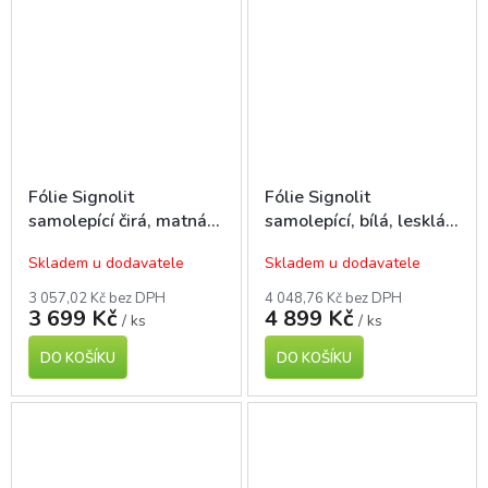
Fólie Signolit
Fólie Signolit
samolepící čirá, matná
samolepící, bílá, lesklá,
A4, 100 listů, pro laser
A4, 100 l., pro laser tisk
Skladem u dodavatele
Skladem u dodavatele
tisk
3 057,02 Kč bez DPH
4 048,76 Kč bez DPH
3 699 Kč
4 899 Kč
/ ks
/ ks
DO KOŠÍKU
DO KOŠÍKU