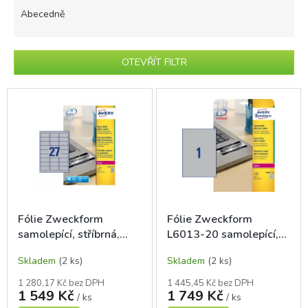
e
Abecedně
n
í
p
OTEVŘÍT FILTR
r
o
V
d
ý
u
p
k
i
t
s
ů
p
r
o
d
Fólie Zweckform
Fólie Zweckform
u
samolepící, stříbrná,
L6013-20 samolepící,
k
63,5 x 29,6 mm, 20
stříbrná A4, 20 listů, pro
t
Skladem
(2 ks)
Skladem
(2 ks)
archů
laser tisk
ů
1 280,17 Kč bez DPH
1 445,45 Kč bez DPH
1 549 Kč
1 749 Kč
/ ks
/ ks