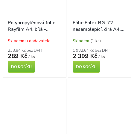
Polypropylénová folie
Fólie Folex BG-72
Rayfilm A4, bílá -
nesamolepící, čirá A4,
lesklá, 10 ks, pro laser
pro laser tisk, 100 ks
Skladem u dodavatele
Skladem
(1 ks)
tisk
238,84 Kč bez DPH
1 982,64 Kč bez DPH
289 Kč
2 399 Kč
/ ks
/ ks
DO KOŠÍKU
DO KOŠÍKU