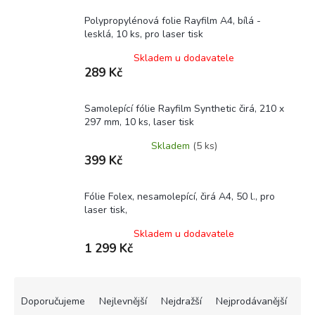
Polypropylénová folie Rayfilm A4, bílá -
lesklá, 10 ks, pro laser tisk
Skladem u dodavatele
289 Kč
Samolepící fólie Rayfilm Synthetic čirá, 210 x
297 mm, 10 ks, laser tisk
Skladem
(5 ks)
399 Kč
Fólie Folex, nesamolepící, čirá A4, 50 l., pro
laser tisk,
Skladem u dodavatele
1 299 Kč
Ř
a
Doporučujeme
Nejlevnější
Nejdražší
Nejprodávanější
z