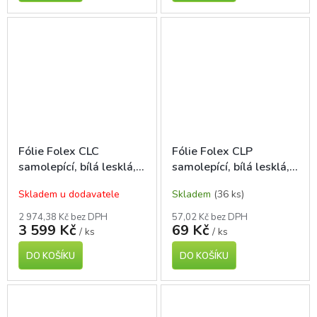
Fólie Folex CLC
Fólie Folex CLP
samolepící, bílá lesklá,
samolepící, bílá lesklá,
A4, pro laser tisk, 100
A4, pro laser tisk, 1 ks
Skladem u dodavatele
Skladem
(36 ks)
ks
2 974,38 Kč bez DPH
57,02 Kč bez DPH
3 599 Kč
69 Kč
/ ks
/ ks
DO KOŠÍKU
DO KOŠÍKU