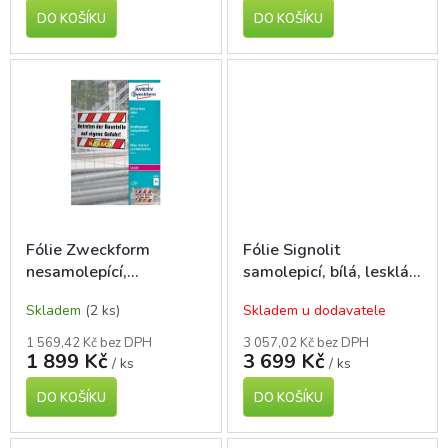
DO KOŠÍKU
DO KOŠÍKU
Fólie Zweckform
Fólie Signolit
nesamolepící,
samolepicí, bílá, lesklá
voděodolná, bílá A4,
A3, 40 l., pro laser tisk
Skladem
(2 ks)
Skladem u dodavatele
100 l., pro laser tisk
1 569,42 Kč bez DPH
3 057,02 Kč bez DPH
1 899 Kč
3 699 Kč
/ ks
/ ks
DO KOŠÍKU
DO KOŠÍKU