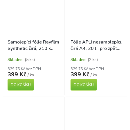
Samolepící fólie Rayfilm
Fólie APLI nesamolepící,
Synthetic čirá, 210 x
čirá A4, 20 l., pro zpětné
297 mm, 10 ks, laser
projektory a laser tisk
Skladem
(5 ks)
Skladem
(2 ks)
tisk
329,75 Kč bez DPH
329,75 Kč bez DPH
399 Kč
399 Kč
/ ks
/ ks
DO KOŠÍKU
DO KOŠÍKU