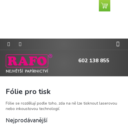
Přejít
Nákupní
CZK
na
košík
obsah
602 138 855
Fólie pro tisk
Fólie se rozdělují podle toho, zda na ně lze tisknout laserovou
nebo inkoustovou technologií.
Nejprodávanější