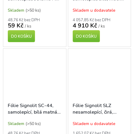
pro laser tisk, 1 ks
A4, pro laser tisk, 100
Skladem
(>50 ks)
Skladem u dodavatele
ks
48,76 Kč bez DPH
4 057,85 Kč bez DPH
59 Kč
4 910 Kč
/ ks
/ ks
DO KOŠÍKU
DO KOŠÍKU
Fólie Signolit SC-44,
Fólie Signolit SLZ
samolepící, bílá matná
nesamolepící, čirá,
A4, pro laser tisk, 1 ks
matná A4, pro laser
Skladem
(>50 ks)
Skladem u dodavatele
tisk, 100 ks
48,76 Kč bez DPH
1 652,07 Kč bez DPH