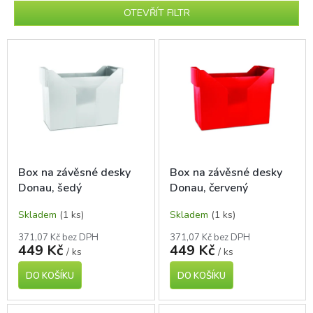
p
OTEVŘÍT FILTR
r
o
V
d
ý
u
p
k
i
t
s
ů
p
r
o
d
Box na závěsné desky
Box na závěsné desky
u
Donau, šedý
Donau, červený
k
t
Skladem
(1 ks)
Skladem
(1 ks)
ů
371,07 Kč bez DPH
371,07 Kč bez DPH
449 Kč
449 Kč
/ ks
/ ks
DO KOŠÍKU
DO KOŠÍKU