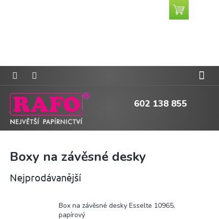
Přejít
Nákupní
CZK
na
košík
obsah
602 138 855
Boxy na závěsné desky
Nejprodávanější
Box na závěsné desky Esselte 10965,
papírový