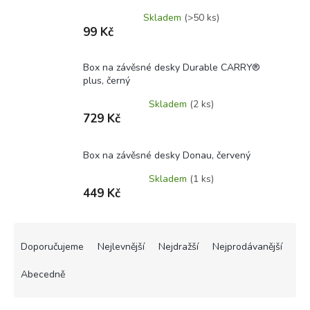
Skladem
(>50 ks)
99 Kč
Box na závěsné desky Durable CARRY®
plus, černý
Skladem
(2 ks)
729 Kč
Box na závěsné desky Donau, červený
Skladem
(1 ks)
449 Kč
Ř
a
Doporučujeme
Nejlevnější
Nejdražší
Nejprodávanější
z
e
Abecedně
n
í