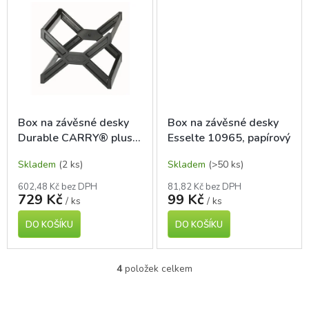
Box na závěsné desky
Box na závěsné desky
Durable CARRY® plus,
Esselte 10965, papírový
černý
Skladem
(2 ks)
Skladem
(>50 ks)
602,48 Kč bez DPH
81,82 Kč bez DPH
729 Kč
99 Kč
/ ks
/ ks
DO KOŠÍKU
DO KOŠÍKU
4
položek celkem
O
v
l