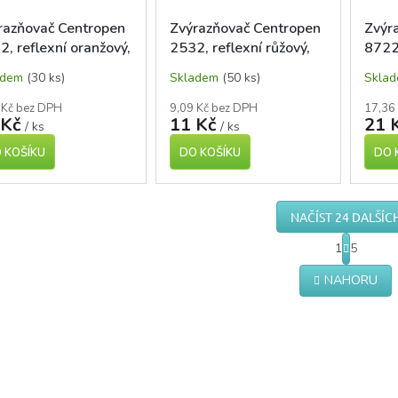
razňovač Centropen
Zvýrazňovač Centropen
Zvýr
2, reflexní oranžový,
2532, reflexní růžový,
8722
atý hrot 1,8mm
kulatý hrot 1,8 mm
adem
(30 ks)
Skladem
(50 ks)
Skla
 Kč bez DPH
9,09 Kč bez DPH
17,36
 Kč
11 Kč
21 
/ ks
/ ks
 KOŠÍKU
DO KOŠÍKU
DO 
NAČÍST 24 DALŠÍC
S
1
5
t
O
r
v
NAHORU
á
l
n
á
k
d
o
a
v
c
á
í
n
í
p