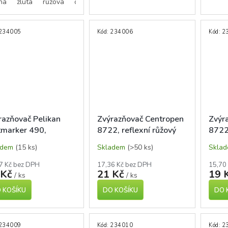
ná
žlutá
růžová
oranžová
234005
Kód:
234006
Kód:
2
razňovač Pelikan
Zvýrazňovač Centropen
Zvýr
tmarker 490,
8722, reflexní růžový
8722 
exní žlutý
adem
(15 ks)
Skladem
(>50 ks)
Skla
7 Kč bez DPH
17,36 Kč bez DPH
15,70
 Kč
21 Kč
19 
/ ks
/ ks
 KOŠÍKU
DO KOŠÍKU
DO 
234009
Kód:
234010
Kód:
2