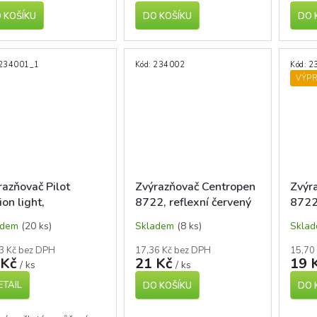
 KOŠÍKU
DO KOŠÍKU
DO 
234001_1
Kód:
234002
Kód:
2
VÝP
razňovač Pilot
Zvýrazňovač Centropen
Zvýr
ion light,
8722, reflexní červený
8722,
ovatelný, seříznutý
adem
(20 ks)
Skladem
(8 ks)
Skla
, různé barvy
3 Kč bez DPH
17,36 Kč bez DPH
15,70
 Kč
21 Kč
19 
/ ks
/ ks
ETAIL
DO KOŠÍKU
DO 