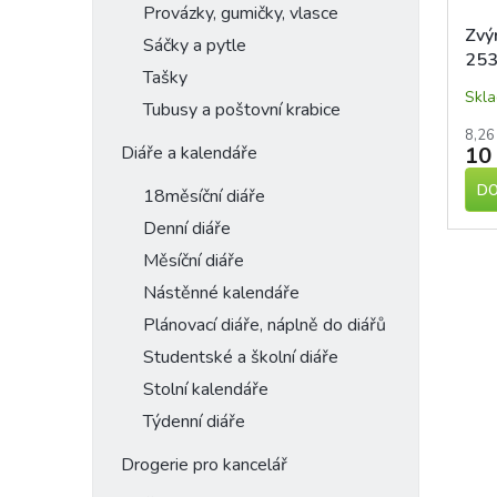
Provázky, gumičky, vlasce
Zvý
Sáčky a pytle
253
Tašky
kul
Skl
Tubusy a poštovní krabice
8,26
10
Diáře a kalendáře
DO
18měsíční diáře
Denní diáře
Měsíční diáře
Nástěnné kalendáře
Plánovací diáře, náplně do diářů
Studentské a školní diáře
Stolní kalendáře
Týdenní diáře
Drogerie pro kancelář