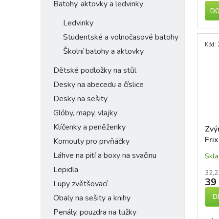
Batohy, aktovky a ledvinky
DO
Ledvinky
Studentské a volnočasové batohy
Kód:
Školní batohy a aktovky
Dětské podložky na stůl
Desky na abecedu a číslice
Desky na sešity
Glóby, mapy, vlajky
Klíčenky a peněženky
Zvý
Frix
Kornouty pro prvňáčky
gum
Láhve na pití a boxy na svačinu
Skl
hrot
Lepidla
32,2
39
Lupy zvětšovací
D
Obaly na sešity a knihy
Penály, pouzdra na tužky