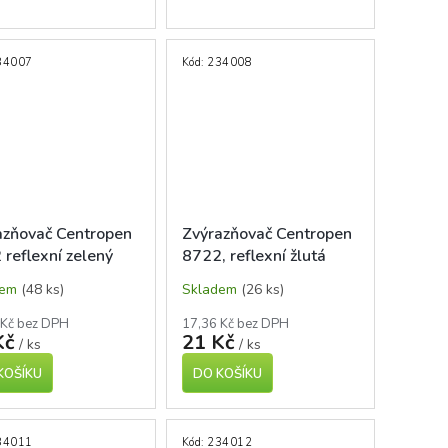
34007
Kód:
234008
azňovač Centropen
Zvýrazňovač Centropen
reflexní zelený
8722, reflexní žlutá
dem
(48 ks)
Skladem
(26 ks)
 Kč bez DPH
17,36 Kč bez DPH
Kč
21 Kč
/ ks
/ ks
KOŠÍKU
DO KOŠÍKU
34011
Kód:
234012