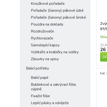
Kroužkové pořadače
Pořadače (šanony) pákové úzké
Pořadače (šanony) pákové široké
Zvý
Pouzdra na doklady
855
Rozdružovače
seř
Skl
Rychlovazače
Samolepící kapsy
21,4
26
Vizitkáře a krabičky na vizitky
DO
Zásuvky na spisy
Balicí potřeby
Kód:
Balící papír
Bublinkové a zakrývací fólie,
výplně
Fixační fólie
Lepící pásky a odvíječe