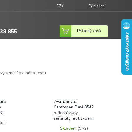
CZK
Přihlášení
38 855
Nákupní
Prázdný košík
košík
 zvýraznění psaného textu.
ačů
Zvýrazňovač
y
Centropen Flexi 8542
ý)
reflexní žlutý,
seříznutý hrot 1-5 mm
 ks)
Skladem
(9 ks)