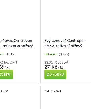
azňovač Centropen
Zvýrazňovač Centropen
 reflexní oranžový,
8552, reflexní růžový,
znutý hrot 1-4 mm
seříznutý hrot 1-4mm
dem
(18 ks)
Skladem
(38 ks)
 Kč bez DPH
22,31 Kč bez DPH
Kč
27 Kč
/ ks
/ ks
KOŠÍKU
DO KOŠÍKU
34020
Kód:
234021