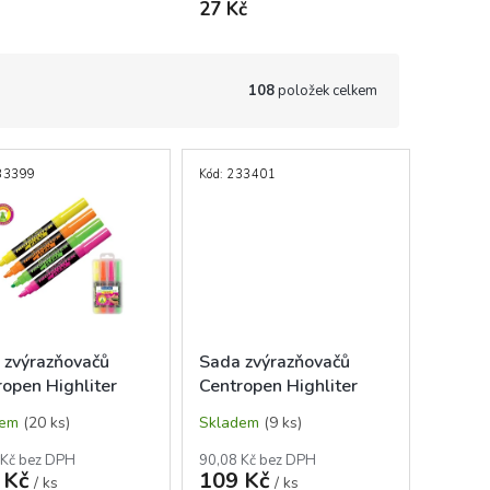
27 Kč
108
položek celkem
33399
Kód:
233401
 zvýrazňovačů
Sada zvýrazňovačů
ropen Highliter
Centropen Highliter
 8542/4, 4barvy,
Flexi Pastel, 8542/4
dem
(20 ks)
Skladem
(9 ks)
ý hrot
 Kč bez DPH
90,08 Kč bez DPH
 Kč
109 Kč
/ ks
/ ks