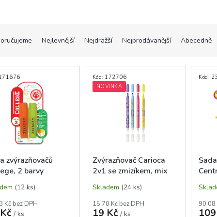
oručujeme
Nejlevnější
Nejdražší
Nejprodávanější
Abecedně
171676
Kód:
172706
Kód:
2
NOVINKA
a zvýrazňovačů
Zvýrazňovač Carioca
Sada
lege, 2 barvy
2v1 se zmizíkem, mix
Cent
nžový a žlutý)
barev
Flexi
adem
(12 ks)
Skladem
(24 ks)
Skla
pružn
3 Kč bez DPH
15,70 Kč bez DPH
90,08
 Kč
19 Kč
109
/ ks
/ ks