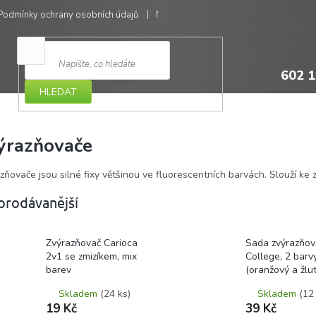
Podmínky ochrany osobních údajů
Moje objednávka
602 1
HLEDAT
ýrazňovače
zňovače jsou silné fixy většinou ve fluorescentních barvách. Slouží ke
prodávanější
Zvýrazňovač Carioca
Sada zvýrazňov
2v1 se zmizíkem, mix
College, 2 barv
barev
(oranžový a žlut
Skladem
(24 ks)
Skladem
(12
19 Kč
39 Kč