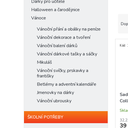
n
Dárky pro učitele
e
Halloween a čarodějnice
l
Ř
Vánoce
a
Dop
z
Vánoční přání a obálky na peníze
e
Vánoční dekorace a tvoření
V
n
Vánoční balení dárků
Kód:
ý
í
p
Vánoční dárkové tašky a sáčky
p
i
r
Mikuláš
s
o
Vánoční svíčky, prskavky a
p
d
františky
r
u
Betlémy a adventní kalendáře
o
k
d
t
Jmenovky na dárky
Sad
u
ů
Vánoční ubrousky
Col
k
(ora
t
Skl
ů
ŠKOLNÍ POTŘEBY
32,2
39