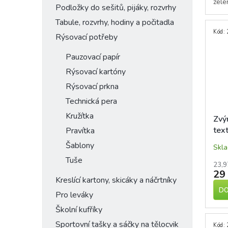
zele
Podložky do sešitů, pijáky, rozvrhy
Tabule, rozvrhy, hodiny a počitadla
Kód:
Rýsovací potřeby
Pauzovací papír
Rýsovací kartóny
Rýsovací prkna
Technická pera
Kružítka
Zvý
tex
Pravítka
refl
Šablony
Skl
Tuše
23,9
29
Kreslící kartony, skicáky a náčrtníky
DO
Pro leváky
Školní kufříky
Sportovní tašky a sáčky na tělocvik
Kód: