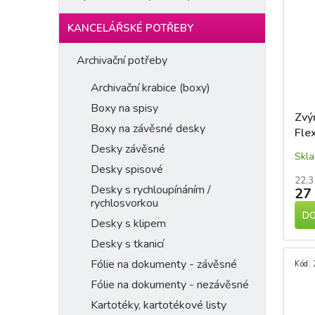
KANCELÁŘSKÉ POTŘEBY
Archivační potřeby
Archivační krabice (boxy)
Boxy na spisy
Zvý
Boxy na závěsné desky
Fle
žlut
Desky závěsné
Skl
mm
Desky spisové
22,3
Desky s rychloupínáním /
27
rychlosvorkou
DO
Desky s klipem
Desky s tkanicí
Fólie na dokumenty - závěsné
Kód:
Fólie na dokumenty - nezávěsné
Kartotéky, kartotékové listy