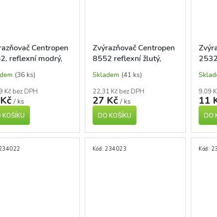
razňovač Centropen
Zvýrazňovač Centropen
Zvýr
2, reflexní modrý,
8552 reflexní žlutý,
2532,
íznutý hrot 1-4mm
seříznutý hrot 1-4 mm
kula
adem
(36 ks)
Skladem
(41 ks)
Skla
9 Kč bez DPH
22,31 Kč bez DPH
9,09 
 Kč
27 Kč
11 
/ ks
/ ks
 KOŠÍKU
DO KOŠÍKU
DO 
234022
Kód:
234023
Kód:
2