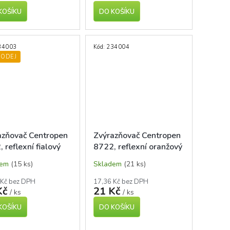
KOŠÍKU
DO KOŠÍKU
34003
Kód:
234004
RODEJ
azňovač Centropen
Zvýrazňovač Centropen
 reflexní fialový
8722, reflexní oranžový
dem
(15 ks)
Skladem
(21 ks)
 Kč bez DPH
17,36 Kč bez DPH
Kč
21 Kč
/ ks
/ ks
KOŠÍKU
DO KOŠÍKU