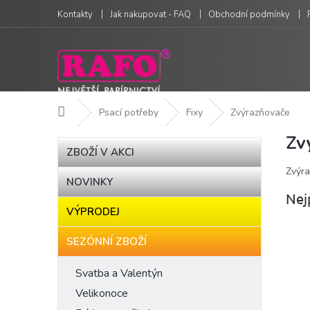
Přejít
Kontakty
Jak nakupovat - FAQ
Obchodní podmínky
na
obsah
Domů
Psací potřeby
Fixy
Zvýrazňovače
Zv
P
Přeskočit
ZBOŽÍ V AKCI
kategorie
o
Zvýra
s
NOVINKY
t
Nej
r
VÝPRODEJ
a
n
SEZÓNNÍ ZBOŽÍ
n
í
Svatba a Valentýn
p
Velikonoce
a