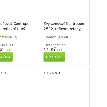
azňovač Centropen
Zvýrazňovač Centropen
 reflexní žlutý,
2532, reflexní zelený,
tý hrot 1,8mm
kulatý hrot 1,8mm
dem
(>50 ks)
Skladem
(48 ks)
Kč bez DPH
9,09 Kč bez DPH
Kč
11 Kč
/ ks
/ ks
KOŠÍKU
DO KOŠÍKU
34024
Kód:
234034