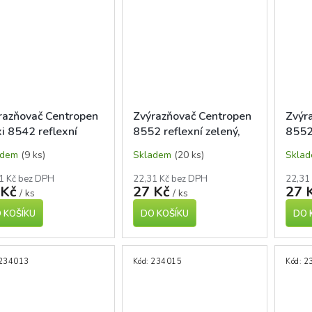
razňovač Centropen
Zvýrazňovač Centropen
Zvýr
xi 8542 reflexní
8552 reflexní zelený,
8552,
ý, seříznutý hrot 1-5
seříznutý hrot 1-4 mm
seří
adem
(9 ks)
Skladem
(20 ks)
Skla
1 Kč bez DPH
22,31 Kč bez DPH
22,31
 Kč
27 Kč
27 
/ ks
/ ks
 KOŠÍKU
DO KOŠÍKU
DO 
234013
Kód:
234015
Kód:
2