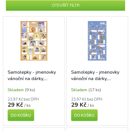
p
OTEVŘÍT FILTR
r
o
V
d
ý
u
p
k
i
t
s
ů
p
r
o
d
Samolepky - jmenovky
Samolepky - jmenovky
u
vánoční na dárky,
vánoční na dárky,
k
staročeské, 19 ks
Medvídci a srnky modré,
t
Skladem
(9 ks)
Skladem
(17 ks)
12 ks
ů
23,97 Kč bez DPH
23,97 Kč bez DPH
29 Kč
29 Kč
/ ks
/ ks
DO KOŠÍKU
DO KOŠÍKU