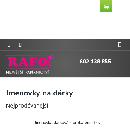
Přejít
Nákupní
CZK
na
košík
obsah
602 138 855
Jmenovky na dárky
Nejprodávanější
Jmenovka dárková s brokátem, 6 ks