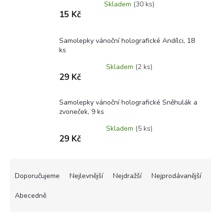
Skladem
(30 ks)
15 Kč
Samolepky vánoční holografické Andílci, 18
ks
Skladem
(2 ks)
29 Kč
Samolepky vánoční holografické Sněhulák a
zvoneček, 9 ks
Skladem
(5 ks)
29 Kč
Ř
a
Doporučujeme
Nejlevnější
Nejdražší
Nejprodávanější
z
e
Abecedně
n
í