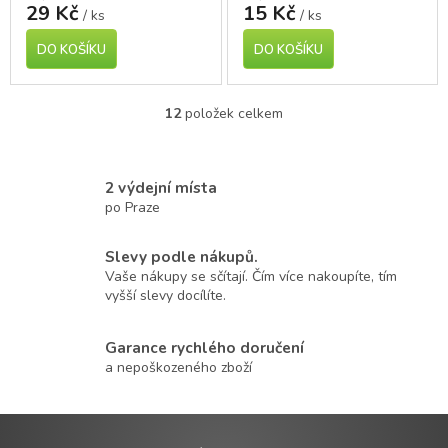
29 Kč
15 Kč
/ ks
/ ks
DO KOŠÍKU
DO KOŠÍKU
12
položek celkem
O
v
l
á
2 výdejní místa
d
po Praze
a
c
í
Slevy podle nákupů.
p
Vaše nákupy se sčítají. Čím více nakoupíte, tím
r
vyšší slevy docílíte.
v
k
Garance rychlého doručení
y
v
a nepoškozeného zboží
ý
p
i
s