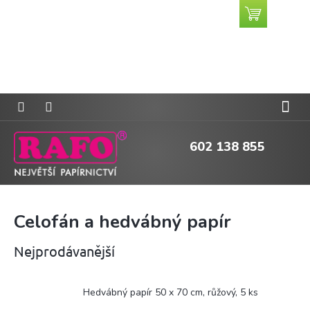
Přejít
Nákupní
CZK
na
košík
obsah
602 138 855
Celofán a hedvábný papír
Nejprodávanější
Hedvábný papír 50 x 70 cm, růžový, 5 ks