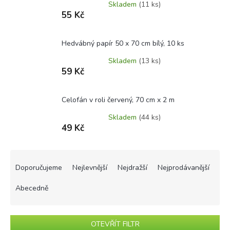
Skladem
(11 ks)
55 Kč
Hedvábný papír 50 x 70 cm bílý, 10 ks
Skladem
(13 ks)
59 Kč
Celofán v roli červený, 70 cm x 2 m
Skladem
(44 ks)
49 Kč
Ř
a
Doporučujeme
Nejlevnější
Nejdražší
Nejprodávanější
z
e
Abecedně
n
í
p
OTEVŘÍT FILTR