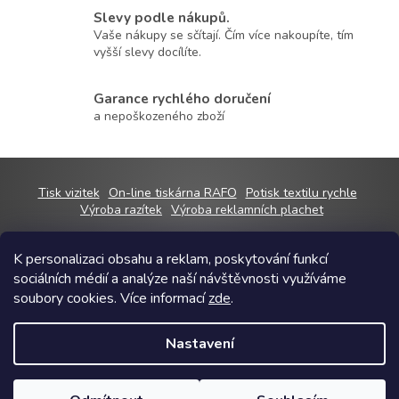
í
Slevy podle nákupů.
p
Vaše nákupy se sčítají. Čím více nakoupíte, tím
r
vyšší slevy docílíte.
v
k
Garance rychlého doručení
y
v
a nepoškozeného zboží
ý
p
i
s
Z
Tisk vizitek
On-line tiskárna RAFO
Potisk textilu rychle
u
á
Výroba razítek
Výroba reklamních plachet
p
a
K personalizaci obsahu a reklam, poskytování funkcí
t
sociálních médií a analýze naší návštěvnosti využíváme
í
Copyright 2026
RAFOshop
. Všechna práva vyhrazena.
Upravit nastavení
soubory cookies. Více informací
zde
.
cookies
Grafický návrh vytvořil a na Shoptet implementoval
Tomáš Hlad
&
Nastavení
Shoptetak.cz
.