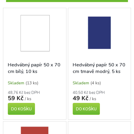
r
o
V
d
ý
u
p
k
i
t
s
ů
p
r
o
d
Hedvábný papír 50 x 70
Hedvábný papír 50 x 70
u
cm bílý, 10 ks
cm tmavě modrý, 5 ks
k
t
Skladem
(13 ks)
Skladem
(4 ks)
ů
48,76 Kč bez DPH
40,50 Kč bez DPH
59 Kč
49 Kč
/ ks
/ ks
DO KOŠÍKU
DO KOŠÍKU