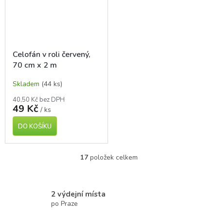
Celofán v roli červený,
70 cm x 2 m
Skladem
(44 ks)
40,50 Kč bez DPH
49 Kč
/ ks
DO KOŠÍKU
17
položek celkem
O
v
l
á
2 výdejní místa
d
po Praze
a
c