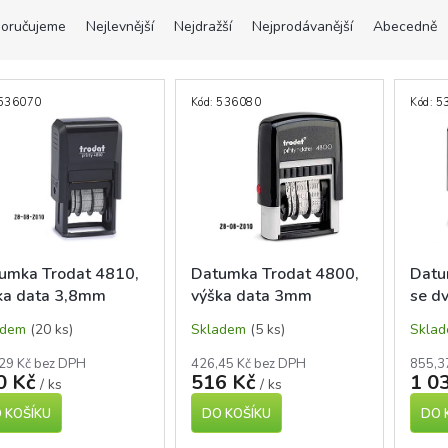
oručujeme
Nejlevnější
Nejdražší
Nejprodávanější
Abecedně
536070
Kód:
536080
Kód:
5
umka Trodat 4810,
Datumka Trodat 4800,
Datu
ka data 3,8mm
výška data 3mm
se d
data
adem
(20 ks)
Skladem
(5 ks)
Skla
29 Kč bez DPH
426,45 Kč bez DPH
855,3
0 Kč
516 Kč
1 0
/ ks
/ ks
 KOŠÍKU
DO KOŠÍKU
DO 