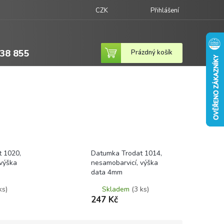
CZK
Přihlášení
38 855
Nákupní
Prázdný košík
košík
 1020,
Datumka Trodat 1014,
 výška
nesamobarvicí, výška
data 4mm
ks)
Skladem
(3 ks)
247 Kč