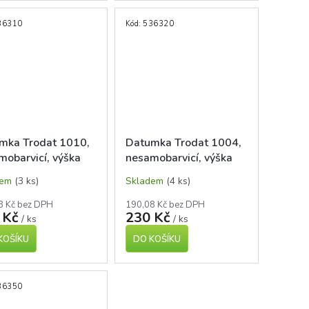
36310
Kód:
536320
mka Trodat 1010,
Datumka Trodat 1004,
mobarvicí, výška
nesamobarvicí, výška
 4mm
data 3mm
dem
(3 ks)
Skladem
(4 ks)
3 Kč bez DPH
190,08 Kč bez DPH
 Kč
230 Kč
/ ks
/ ks
KOŠÍKU
DO KOŠÍKU
36350