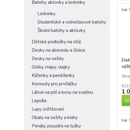
Batohy, aktovky a ledvinky
Kód:
Ledvinky
Studentské a volnočasové batohy
Školní batohy a aktovky
Dětské podložky na stůl
Desky na abecedu a číslice
Desky na sešity
Dat
výš
Glóby, mapy, vlajky
Klíčenky a peněženky
Skl
Kornouty pro prvňáčky
833,
1 
Láhve na pití a boxy na svačinu
Lepidla
DO
Lupy zvětšovací
Obaly na sešity a knihy
Kód:
Penály, pouzdra na tužky