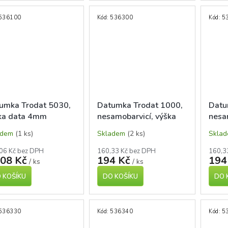
536100
Kód:
536300
Kód:
5
umka Trodat 5030,
Datumka Trodat 1000,
Datu
ka data 4mm
nesamobarvicí, výška
nesa
data 3mm
data
adem
(1 ks)
Skladem
(2 ks)
Skla
06 Kč bez DPH
160,33 Kč bez DPH
160,3
008 Kč
194 Kč
194
/ ks
/ ks
 KOŠÍKU
DO KOŠÍKU
DO 
536330
Kód:
536340
Kód:
5