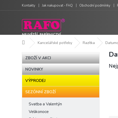
Přejít
Kontakty
Jak nakupovat - FAQ
Obchodní podmínky
na
obsah
Domů
Kancelářské potřeby
Razítka
Datumo
Da
P
Přeskočit
ZBOŽÍ V AKCI
kategorie
o
Nej
s
NOVINKY
t
r
VÝPRODEJ
a
n
SEZÓNNÍ ZBOŽÍ
n
í
Svatba a Valentýn
p
Velikonoce
a