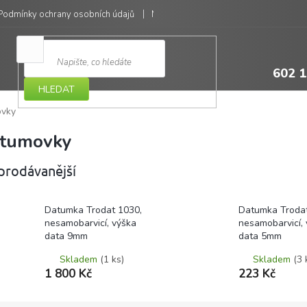
Podmínky ochrany osobních údajů
Moje objednávka
602 1
HLEDAT
vky
tumovky
prodávanější
Datumka Trodat 1030,
Datumka Trodat
nesamobarvicí, výška
nesamobarvicí,
data 9mm
data 5mm
Skladem
(1 ks)
Skladem
(3 
1 800 Kč
223 Kč