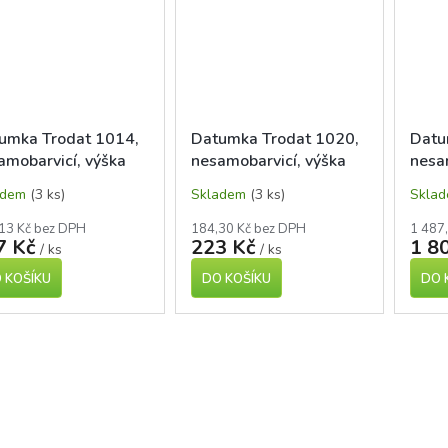
umka Trodat 1014,
Datumka Trodat 1020,
Datu
amobarvicí, výška
nesamobarvicí, výška
nesa
a 4mm
data 5mm
data
adem
(3 ks)
Skladem
(3 ks)
Skla
13 Kč bez DPH
184,30 Kč bez DPH
1 487
7 Kč
223 Kč
1 8
/ ks
/ ks
 KOŠÍKU
DO KOŠÍKU
DO 
O
v
l
á
d
a