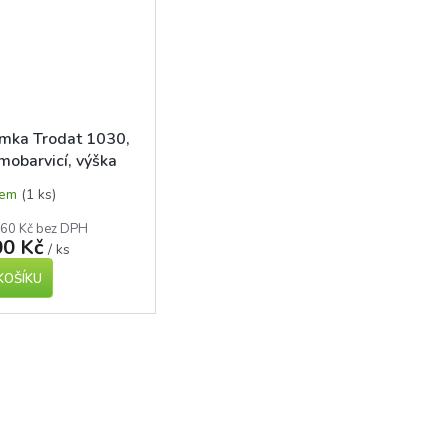
mka Trodat 1030,
mobarvicí, výška
 9mm
dem
(1 ks)
,60 Kč bez DPH
00 Kč
/ ks
KOŠÍKU