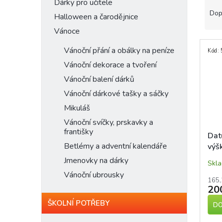
n
Ř
Dárky pro učitele
e
a
Dop
Halloween a čarodějnice
l
z
Vánoce
e
V
n
Vánoční přání a obálky na peníze
Kód:
ý
í
Vánoční dekorace a tvoření
p
p
i
r
Vánoční balení dárků
s
o
Vánoční dárkové tašky a sáčky
p
d
Mikuláš
r
u
o
k
Vánoční svíčky, prskavky a
d
t
františky
Dat
u
ů
Betlémy a adventní kalendáře
výš
k
Jmenovky na dárky
t
Skl
ů
Vánoční ubrousky
165,
20
ŠKOLNÍ POTŘEBY
DO