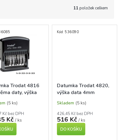
11
položek celkem
36085
Kód:
536090
mka Trodat 4816
Datumka Trodat 4820,
věma daty, výška
výška data 4mm
 3,8mm
dem
(5 ks)
Skladem
(5 ks)
7 Kč bez DPH
426,45 Kč bez DPH
35 Kč
516 Kč
/ ks
/ ks
KOŠÍKU
DO KOŠÍKU