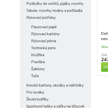
Podložky do sešitů, pijáky, rozvrhy
Tabule, rozvrhy, hodiny a počitadla
Rýsovací potřeby
Pauzovací papír
Dat
Rýsovací kartóny
nes
Rýsovací prkna
dat
Skl
Technická pera
Kružítka
204,
24
Pravítka
DO
Šablony
Tuše
Kreslící kartony, skicáky a náčrtníky
Pro leváky
Školní kufříky
Sportovní tašky a sáčky na tělocvik