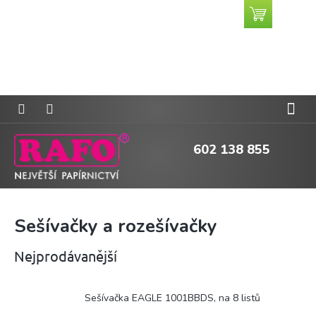
Přejít
Nákupní
CZK
na
košík
obsah
602 138 855
Sešívačky a rozešívačky
Nejprodávanější
Sešívačka EAGLE 1001BBDS, na 8 listů