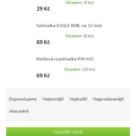
Skladem
(3 ks)
29 Kč
Sešívačka EAGLE 828L na 12 listů
Skladem
(6 ks)
69 Kč
Klešťová rozešívačka KW-triO
Skladem
(10 ks)
69 Kč
Ř
a
Doporučujeme
Nejlevnější
Nejdražší
Nejprodávanější
z
e
Abecedně
n
í
p
OTEVŘÍT FILTR