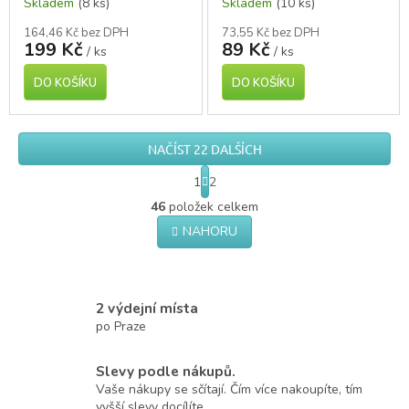
Skladem
(8 ks)
Skladem
(10 ks)
164,46 Kč bez DPH
73,55 Kč bez DPH
199 Kč
89 Kč
/ ks
/ ks
DO KOŠÍKU
DO KOŠÍKU
NAČÍST 22 DALŠÍCH
S
1
2
t
O
r
46
položek celkem
v
á
NAHORU
l
n
á
k
o
d
v
a
á
c
2 výdejní místa
n
í
po Praze
í
p
r
Slevy podle nákupů.
v
k
Vaše nákupy se sčítají. Čím více nakoupíte, tím
y
vyšší slevy docílíte.