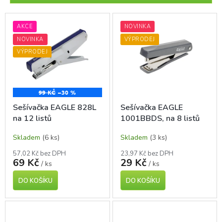
r
o
V
d
ý
AKCE
NOVINKA
u
p
NOVINKA
VÝPRODEJ
k
i
VÝPRODEJ
t
s
ů
p
r
o
99 KČ
–30 %
d
Sešívačka EAGLE 828L
Sešívačka EAGLE
u
na 12 listů
1001BBDS, na 8 listů
k
t
Skladem
(6 ks)
Skladem
(3 ks)
ů
57,02 Kč bez DPH
23,97 Kč bez DPH
69 Kč
29 Kč
/ ks
/ ks
DO KOŠÍKU
DO KOŠÍKU