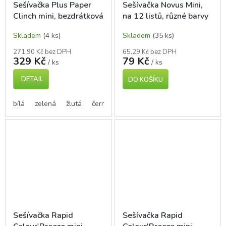
Sešívačka Plus Paper
Sešívačka Novus Mini,
Clinch mini, bezdrátková
na 12 listů, různé barvy
Skladem
(4 ks)
Skladem
(35 ks)
271,90 Kč bez DPH
65,29 Kč bez DPH
329 Kč
79 Kč
/ ks
/ ks
DETAIL
DO KOŠÍKU
bílá
zelená
žlutá
černá
modrá
růžová
Sešívačka Rapid
Sešívačka Rapid