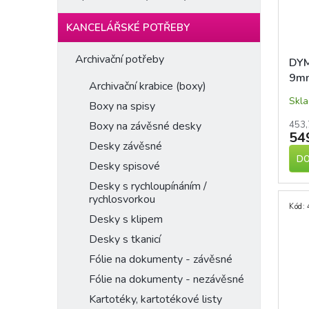
KANCELÁŘSKÉ POTŘEBY
Archivační potřeby
DYM
9mm
Archivační krabice (boxy)
čer
Skl
Boxy na spisy
453,
Boxy na závěsné desky
54
Desky závěsné
DO
Desky spisové
Desky s rychloupínáním /
rychlosvorkou
Kód:
Desky s klipem
Desky s tkanicí
Fólie na dokumenty - závěsné
Fólie na dokumenty - nezávěsné
Kartotéky, kartotékové listy