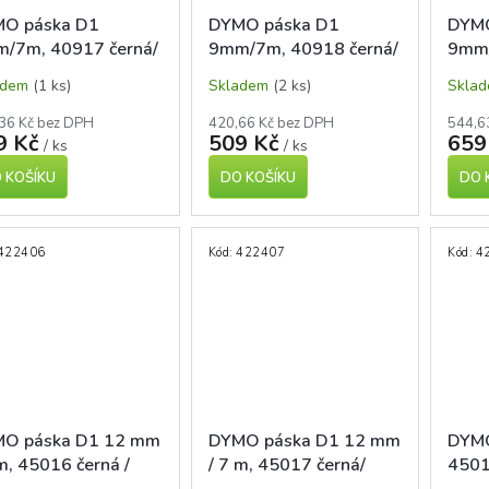
O páska D1
DYMO páska D1
DYMO
/7m, 40917 černá/
9mm/7m, 40918 černá/
9mm
vená
žlutá
čern
adem
(1 ks)
Skladem
(2 ks)
Skla
36 Kč bez DPH
420,66 Kč bez DPH
544,6
9 Kč
509 Kč
659
/ ks
/ ks
 KOŠÍKU
DO KOŠÍKU
DO 
422406
Kód:
422407
Kód:
4
O páska D1 12 mm
DYMO páska D1 12 mm
DYMO
 m, 45016 černá /
/ 7 m, 45017 černá/
4501
rá
červená
černá