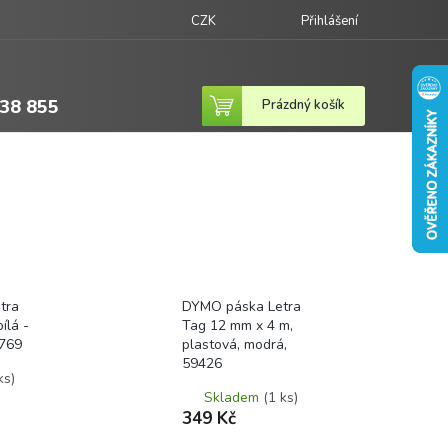
CZK
Přihlášení
38 855
Nákupní
Prázdný košík
košík
tra
DYMO páska Letra
ílá -
Tag 12 mm x 4 m,
8769
plastová, modrá,
59426
ks)
Skladem
(1 ks)
349 Kč