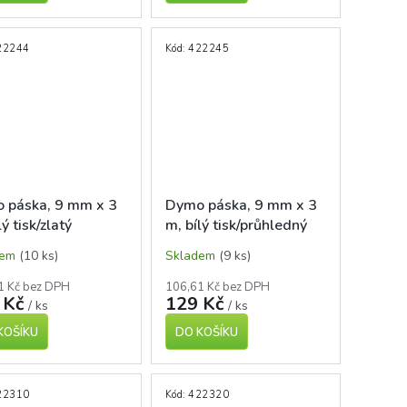
22244
Kód:
422245
 páska, 9 mm x 3
Dymo páska, 9 mm x 3
lý tisk/zlatý
m, bílý tisk/průhledný
lad
podklad
dem
(10 ks)
Skladem
(9 ks)
1 Kč bez DPH
106,61 Kč bez DPH
 Kč
129 Kč
/ ks
/ ks
KOŠÍKU
DO KOŠÍKU
22310
Kód:
422320