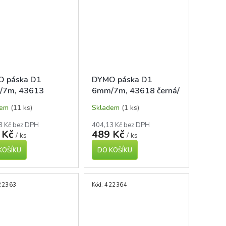
 páska D1
DYMO páska D1
/7m, 43613
6mm/7m, 43618 černá/
/bílá
žlutá
dem
(11 ks)
Skladem
(1 ks)
3 Kč bez DPH
404,13 Kč bez DPH
 Kč
489 Kč
/ ks
/ ks
KOŠÍKU
DO KOŠÍKU
22363
Kód:
422364