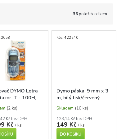
36
položek celkem
22058
Kód:
422240
kovač DYMO Letra
Dymo páska, 9 mm x 3
Razor LT - 100H,
m, bílý tisk/červený
lický modrý
podklad
dem
(2 ks)
Skladem
(10 ks)
,42 Kč bez DPH
123,14 Kč bez DPH
99 Kč
149 Kč
/ ks
/ ks
KOŠÍKU
DO KOŠÍKU