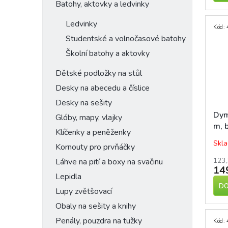
Batohy, aktovky a ledvinky
Ledvinky
Kód:
Studentské a volnočasové batohy
Školní batohy a aktovky
Dětské podložky na stůl
Desky na abecedu a číslice
Desky na sešity
Dym
Glóby, mapy, vlajky
m, b
Klíčenky a peněženky
pod
Skla
Kornouty pro prvňáčky
123,
Láhve na pití a boxy na svačinu
14
Lepidla
DO
Lupy zvětšovací
Obaly na sešity a knihy
Penály, pouzdra na tužky
Kód: