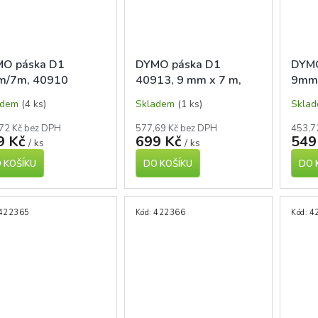
O páska D1
DYMO páska D1
DYMO
/7m, 40910
40913, 9 mm x 7 m,
9mm
ná/průhledná
černá/bílá
červe
adem
(4 ks)
Skladem
(1 ks)
Skla
72 Kč bez DPH
577,69 Kč bez DPH
453,7
9 Kč
699 Kč
549
/ ks
/ ks
 KOŠÍKU
DO KOŠÍKU
DO 
422365
Kód:
422366
Kód:
4