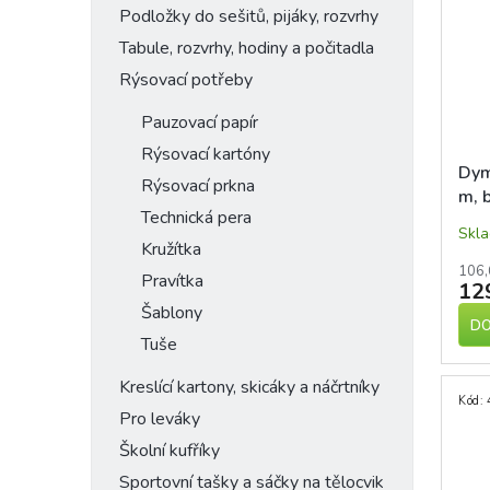
Podložky do sešitů, pijáky, rozvrhy
Tabule, rozvrhy, hodiny a počitadla
Rýsovací potřeby
Pauzovací papír
Rýsovací kartóny
Dym
Rýsovací prkna
m, b
Technická pera
pod
Skl
Kružítka
106,
Pravítka
12
Šablony
DO
Tuše
Kreslící kartony, skicáky a náčrtníky
Kód:
Pro leváky
Školní kufříky
Sportovní tašky a sáčky na tělocvik