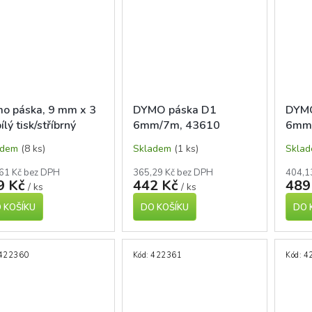
o páska, 9 mm x 3
DYMO páska D1
DYMO
ílý tisk/stříbrný
6mm/7m, 43610
6mm
klad
černá/průhledná
černá
adem
(8 ks)
Skladem
(1 ks)
Skla
61 Kč bez DPH
365,29 Kč bez DPH
404,1
9 Kč
442 Kč
489
/ ks
/ ks
 KOŠÍKU
DO KOŠÍKU
DO 
422360
Kód:
422361
Kód:
4