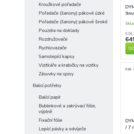
Kroužkové pořadače
DYM
Pořadače (šanony) pákové úzké
9mm
čer
Pořadače (šanony) pákové široké
Skl
Pouzdra na doklady
536,
64
Rozdružovače
Rychlovazače
DO
Samolepící kapsy
Vizitkáře a krabičky na vizitky
Kód:
Zásuvky na spisy
Balicí potřeby
Balící papír
Bublinkové a zakrývací fólie,
výplně
Fixační fólie
DYM
/ 7
Lepící pásky a odvíječe
mod