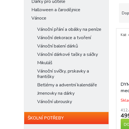
n
Dárky pro učitele
Ř
e
Halloween a čarodějnice
a
l
Dop
Vánoce
z
e
Vánoční přání a obálky na peníze
V
n
Kód:
ý
í
Vánoční dekorace a tvoření
p
p
Vánoční balení dárků
i
r
Vánoční dárkové tašky a sáčky
s
o
p
d
Mikuláš
r
u
Vánoční svíčky, prskavky a
o
k
františky
d
t
DYM
Betlémy a adventní kalendáře
u
ů
mec
Jmenovky na dárky
k
t
Skla
Vánoční ubrousky
ů
412,
49
ŠKOLNÍ POTŘEBY
DO