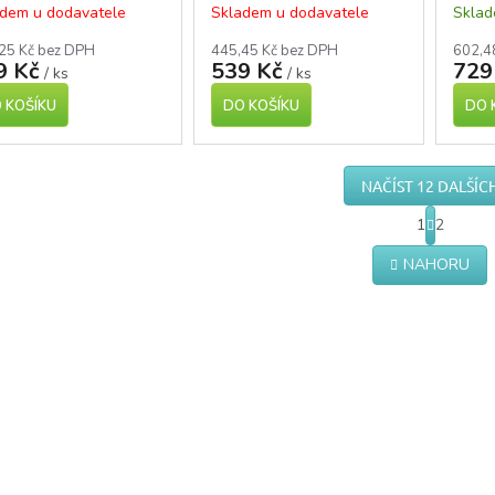
dem u dodavatele
Skladem u dodavatele
Skla
25 Kč bez DPH
445,45 Kč bez DPH
602,4
9 Kč
539 Kč
729
/ ks
/ ks
 KOŠÍKU
DO KOŠÍKU
DO 
NAČÍST 12 DALŠÍC
S
1
2
t
O
r
v
NAHORU
á
l
n
á
k
d
o
a
v
c
á
í
n
í
p
r
v
k
y