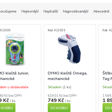
oručujeme
Nejlevnější
Nejdražší
Nejprodávanější
Abecedně
422030
Kód:
422033
Kód:
4
O kleště Junior,
DYMO kleště Omega,
Štít
hanické
mechanické
Tag 
meta
dem u dodavatele
Skladem
(1 ks)
Skla
40 Kč bez DPH
619,01 Kč bez DPH
1 569
9 Kč
749 Kč
1 8
/ ks
/ ks
 KOŠÍKU
DO KOŠÍKU
DO 