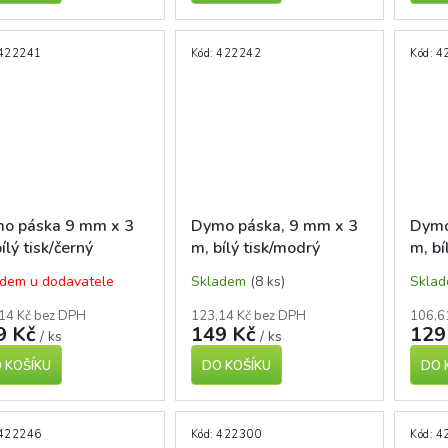
422241
Kód:
422242
Kód:
4
o páska 9 mm x 3
Dymo páska, 9 mm x 3
Dymo
ílý tisk/černý
m, bílý tisk/modrý
m, bí
klad
podklad
podk
dem u dodavatele
Skladem
(8 ks)
Skla
14 Kč bez DPH
123,14 Kč bez DPH
106,6
9 Kč
149 Kč
129
/ ks
/ ks
 KOŠÍKU
DO KOŠÍKU
DO 
422246
Kód:
422300
Kód:
4