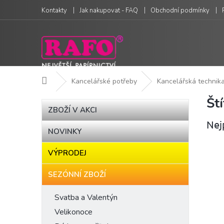
Přejít
Kontakty
Jak nakupovat - FAQ
Obchodní podmínky
na
obsah
Domů
Kancelářské potřeby
Kancelářská technik
Št
P
Přeskočit
ZBOŽÍ V AKCI
kategorie
o
Nej
s
NOVINKY
t
r
VÝPRODEJ
a
n
SEZÓNNÍ ZBOŽÍ
n
í
Svatba a Valentýn
p
Velikonoce
a