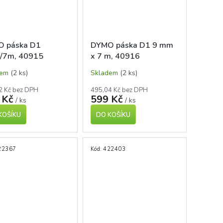
 páska D1
DYMO páska D1 9 mm
/7m, 40915
x 7 m, 40916
ná/bílá
černá/modrá
dem
(2 ks)
Skladem
(2 ks)
2 Kč bez DPH
495,04 Kč bez DPH
 Kč
599 Kč
/ ks
/ ks
KOŠÍKU
DO KOŠÍKU
22367
Kód:
422403