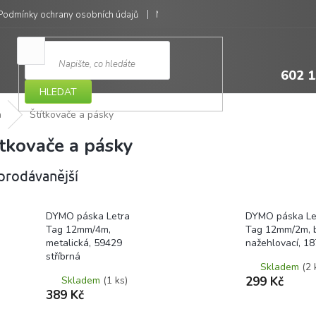
Podmínky ochrany osobních údajů
Moje objednávka
602 1
HLEDAT
a
Štítkovače a pásky
ítkovače a pásky
prodávanější
DYMO páska Letra
DYMO páska Le
Tag 12mm/4m,
Tag 12mm/2m, b
metalická, 59429
nažehlovací, 1
stříbrná
Skladem
(2 
Skladem
(1 ks)
299 Kč
389 Kč