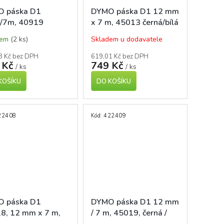
 páska D1
DYMO páska D1 12 mm
/7m, 40919
x 7 m, 45013 černá/bílá
á/zelená
dem
(2 ks)
Skladem u dodavatele
3 Kč bez DPH
619,01 Kč bez DPH
 Kč
749 Kč
/ ks
/ ks
KOŠÍKU
DO KOŠÍKU
22408
Kód:
422409
 páska D1
DYMO páska D1 12 mm
8, 12 mm x 7 m,
/ 7 m, 45019, černá /
/žlutá
zelená