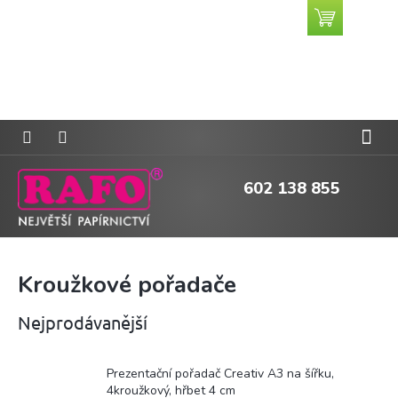
Přejít
Nákupní
CZK
na
košík
obsah
602 138 855
Kroužkové pořadače
Nejprodávanější
Prezentační pořadač Creativ A3 na šířku,
4kroužkový, hřbet 4 cm