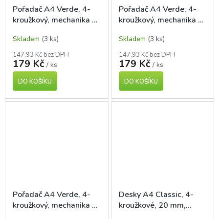
Pořadač A4 Verde, 4-
Pořadač A4 Verde, 4-
kroužkový, mechanika D
kroužkový, mechanika D
30 mm, hřbet 40 mm,
30 mm, hřbet 40 mm,
Skladem
(3 ks)
Skladem
(3 ks)
tyrkysový milano
cihlový
147,93 Kč bez DPH
147,93 Kč bez DPH
179 Kč
179 Kč
/ ks
/ ks
DO KOŠÍKU
DO KOŠÍKU
Pořadač A4 Verde, 4-
Desky A4 Classic, 4-
kroužkový, mechanika D
kroužkové, 20 mm,
30 mm, hřbet 40 mm,
tyrkysové