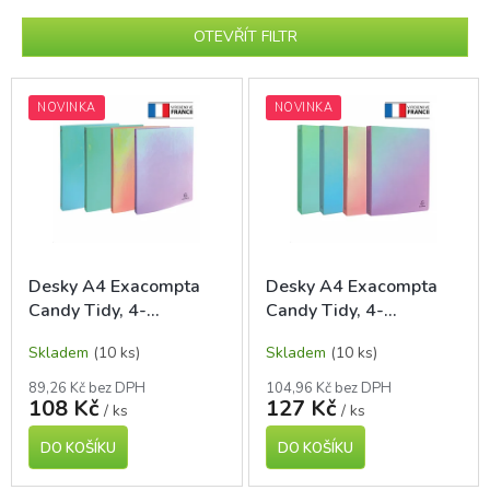
í
p
OTEVŘÍT FILTR
r
o
V
d
ý
NOVINKA
NOVINKA
u
p
k
i
t
s
ů
p
r
o
d
Desky A4 Exacompta
Desky A4 Exacompta
u
Candy Tidy, 4-
Candy Tidy, 4-
k
kroužkové, hřbet 20 mm
kroužkové, hřbet 40 mm
t
Skladem
(10 ks)
Skladem
(10 ks)
ů
89,26 Kč bez DPH
104,96 Kč bez DPH
108 Kč
127 Kč
/ ks
/ ks
DO KOŠÍKU
DO KOŠÍKU