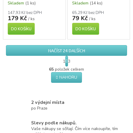
Skladem
(1 ks)
Skladem
(14 ks)
tmavě zelený
147,93 Kč bez DPH
65,29 Kč bez DPH
179 Kč
79 Kč
/ ks
/ ks
DO KOŠÍKU
DO KOŠÍKU
NAČÍST 24 DALŠÍCH
S
1
3
t
O
r
65
položek celkem
v
á
NAHORU
l
n
á
k
o
d
v
a
á
c
2 výdejní místa
n
í
po Praze
í
p
r
Slevy podle nákupů.
v
k
Vaše nákupy se sčítají. Čím více nakoupíte, tím