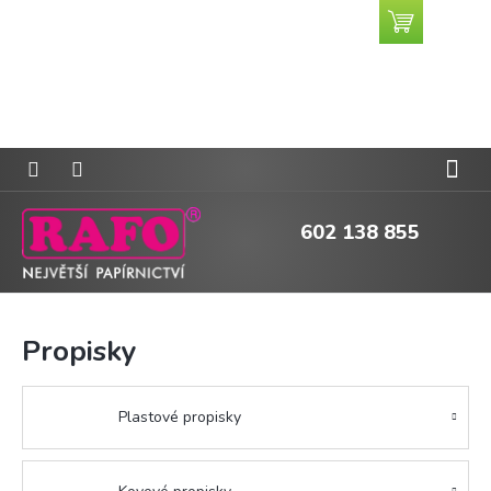
Přejít
Nákupní
CZK
na
košík
obsah
602 138 855
Propisky
Plastové propisky