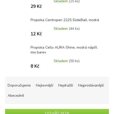
Skladem
(25 ks)
29 Kč
Propiska Centropen 2225 SlideBall, modrá
Skladem
(44 ks)
12 Kč
Propiska Cello AURA Shine, modrá náplň,
mix barev
Skladem
(50 ks)
8 Kč
Ř
a
Doporučujeme
Nejlevnější
Nejdražší
Nejprodávanější
z
e
Abecedně
n
í
p
OTEVŘÍT FILTR