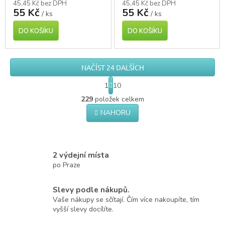
45,45 Kč bez DPH
45,45 Kč bez DPH
55 Kč
55 Kč
/ ks
/ ks
DO KOŠÍKU
DO KOŠÍKU
NAČÍST 24 DALŠÍCH
S
1
10
t
O
r
229
položek celkem
v
á
NAHORU
l
n
á
k
o
d
v
a
á
c
2 výdejní místa
n
í
po Praze
í
p
r
Slevy podle nákupů.
v
k
Vaše nákupy se sčítají. Čím více nakoupíte, tím
y
vyšší slevy docílíte.
v