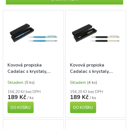
r
o
V
d
ý
u
p
k
i
t
s
ů
p
r
o
d
Kovová propiska
Kovová propiska
u
Cadalac s krystaly,
Cadalac s krystaly,
k
modrá
černá
t
Skladem
(5 ks)
Skladem
(4 ks)
ů
156,20 Kč bez DPH
156,20 Kč bez DPH
189 Kč
189 Kč
/ ks
/ ks
DO KOŠÍKU
DO KOŠÍKU