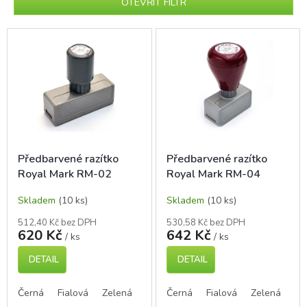
p
OTEVŘÍT FILTR
r
o
V
d
ý
u
p
k
i
t
s
ů
p
r
o
d
Předbarvené razítko
Předbarvené razítko
u
Royal Mark RM-02
Royal Mark RM-04
k
t
Skladem
(10 ks)
Skladem
(10 ks)
ů
512,40 Kč bez DPH
530,58 Kč bez DPH
620 Kč
642 Kč
/ ks
/ ks
DETAIL
DETAIL
Černá
Fialová
Zelená
Modrá
Černá
Červená
Fialová
Zelená
Mo