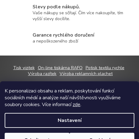
c
í
Slevy podle nákupů.
p
Vaše nákupy se sčítají. Čím více nakoupíte, tím
r
vyšší slevy docílíte.
v
k
Garance rychlého doručení
y
v
a nepoškozeného zboží
ý
p
i
s
Z
Tisk vizitek
On-line tiskárna RAFO
Potisk textilu rychle
u
á
Výroba razítek
Výroba reklamních plachet
p
a
K personalizaci obsahu a reklam, poskytování funkcí
t
sociálních médií a analýze naší návštěvnosti využíváme
í
Copyright 2026
RAFOshop
. Všechna práva vyhrazena.
Upravit nastavení
soubory cookies. Více informací
zde
.
cookies
Grafický návrh vytvořil a na Shoptet implementoval
Tomáš Hlad
&
Nastavení
Shoptetak.cz
.