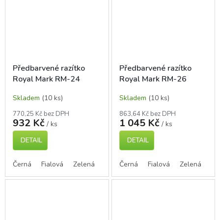
Předbarvené razítko
Předbarvené razítko
Royal Mark RM-24
Royal Mark RM-26
Skladem
(10 ks)
Skladem
(10 ks)
770,25 Kč bez DPH
863,64 Kč bez DPH
932 Kč
1 045 Kč
/ ks
/ ks
DETAIL
DETAIL
Černá
Fialová
Zelená
Modrá
Černá
Červená
Fialová
Zelená
Mo