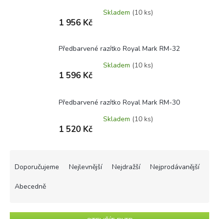
Skladem
(10 ks)
1 956 Kč
Předbarvené razítko Royal Mark RM-32
Skladem
(10 ks)
1 596 Kč
Předbarvené razítko Royal Mark RM-30
Skladem
(10 ks)
1 520 Kč
Ř
a
Doporučujeme
Nejlevnější
Nejdražší
Nejprodávanější
z
e
Abecedně
n
í