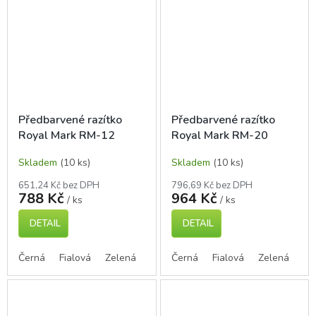
Předbarvené razítko
Předbarvené razítko
Royal Mark RM-12
Royal Mark RM-20
Skladem
(10 ks)
Skladem
(10 ks)
651,24 Kč bez DPH
796,69 Kč bez DPH
788 Kč
964 Kč
/ ks
/ ks
DETAIL
DETAIL
Černá
Fialová
Zelená
Modrá
Černá
Červená
Fialová
Zelená
Mo