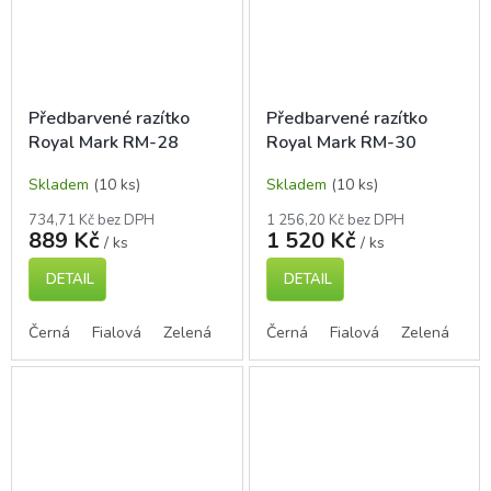
Předbarvené razítko
Předbarvené razítko
Royal Mark RM-28
Royal Mark RM-30
Skladem
(10 ks)
Skladem
(10 ks)
734,71 Kč bez DPH
1 256,20 Kč bez DPH
889 Kč
1 520 Kč
/ ks
/ ks
DETAIL
DETAIL
Černá
Fialová
Zelená
Modrá
Černá
Červená
Fialová
Zelená
Mo