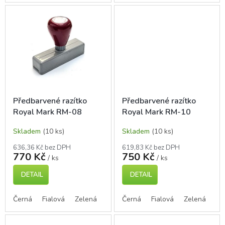
Předbarvené razítko
Předbarvené razítko
Royal Mark RM-08
Royal Mark RM-10
Skladem
(10 ks)
Skladem
(10 ks)
636,36 Kč bez DPH
619,83 Kč bez DPH
770 Kč
750 Kč
/ ks
/ ks
DETAIL
DETAIL
Černá
Fialová
Zelená
Modrá
Černá
Červená
Fialová
Zelená
Mo