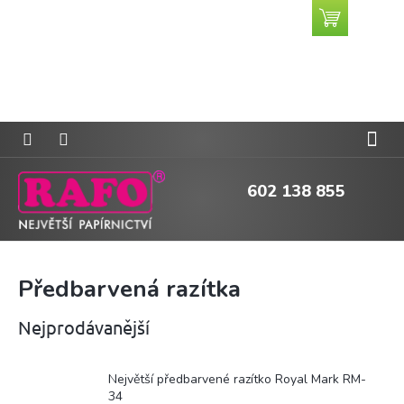
Přejít
Nákupní
CZK
na
košík
obsah
602 138 855
Předbarvená razítka
Nejprodávanější
Největší předbarvené razítko Royal Mark RM-
34