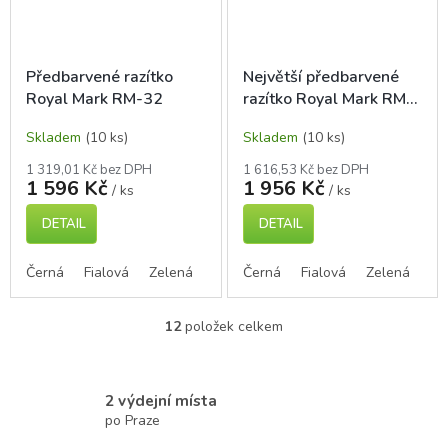
Předbarvené razítko
Největší předbarvené
Royal Mark RM-32
razítko Royal Mark RM-
34
Skladem
(10 ks)
Skladem
(10 ks)
1 319,01 Kč bez DPH
1 616,53 Kč bez DPH
1 596 Kč
1 956 Kč
/ ks
/ ks
DETAIL
DETAIL
Černá
Fialová
Zelená
Modrá
Černá
Červená
Fialová
Zelená
Mo
12
položek celkem
O
v
l
á
2 výdejní místa
d
po Praze
a