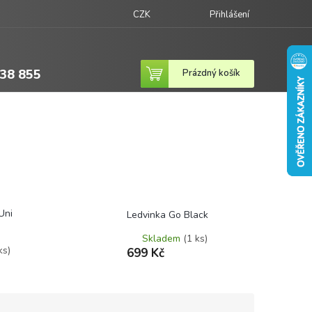
CZK
Přihlášení
38 855
Nákupní
Prázdný košík
košík
Uni
Ledvinka Go Black
Skladem
(1 ks)
ks)
699 Kč