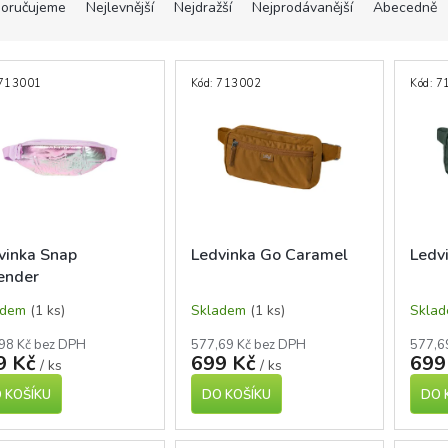
oručujeme
Nejlevnější
Nejdražší
Nejprodávanější
Abecedně
713001
Kód:
713002
Kód:
7
vinka Snap
Ledvinka Go Caramel
Ledv
ender
adem
(1 ks)
Skladem
(1 ks)
Skla
98 Kč bez DPH
577,69 Kč bez DPH
577,6
9 Kč
699 Kč
699
/ ks
/ ks
 KOŠÍKU
DO KOŠÍKU
DO 