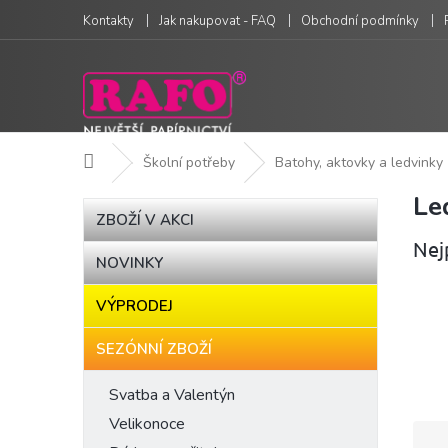
Přejít
Kontakty
Jak nakupovat - FAQ
Obchodní podmínky
na
obsah
Domů
Školní potřeby
Batohy, aktovky a ledvinky
Le
P
Přeskočit
ZBOŽÍ V AKCI
kategorie
o
Nej
s
NOVINKY
t
r
VÝPRODEJ
a
n
SEZÓNNÍ ZBOŽÍ
n
í
Svatba a Valentýn
p
Velikonoce
a
Ř