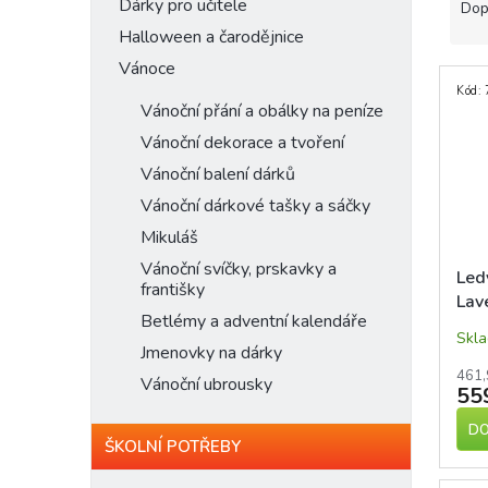
n
a
Dárky pro učitele
Dop
e
z
Halloween a čarodějnice
l
e
Vánoce
V
n
Kód:
ý
í
Vánoční přání a obálky na peníze
p
p
Vánoční dekorace a tvoření
i
r
s
o
Vánoční balení dárků
p
d
Vánoční dárkové tašky a sáčky
r
u
Mikuláš
o
k
d
t
Vánoční svíčky, prskavky a
Led
františky
u
ů
Lav
k
Betlémy a adventní kalendáře
t
Skl
Jmenovky na dárky
ů
461,
Vánoční ubrousky
55
DO
ŠKOLNÍ POTŘEBY