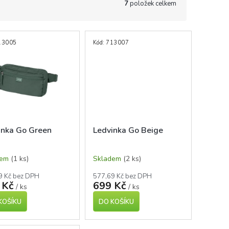
7
položek celkem
13005
Kód:
713007
inka Go Green
Ledvinka Go Beige
dem
(1 ks)
Skladem
(2 ks)
9 Kč bez DPH
577,69 Kč bez DPH
 Kč
699 Kč
/ ks
/ ks
KOŠÍKU
DO KOŠÍKU