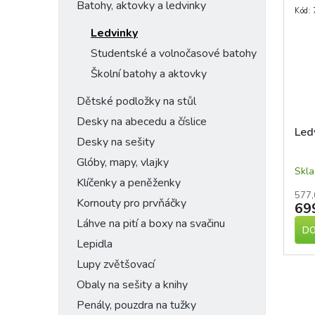
Batohy, aktovky a ledvinky
Kód:
Ledvinky
Studentské a volnočasové batohy
Školní batohy a aktovky
Dětské podložky na stůl
Desky na abecedu a číslice
Led
Desky na sešity
Glóby, mapy, vlajky
Skl
Klíčenky a peněženky
577,
Kornouty pro prvňáčky
69
Láhve na pití a boxy na svačinu
DO
Lepidla
Lupy zvětšovací
Obaly na sešity a knihy
Penály, pouzdra na tužky