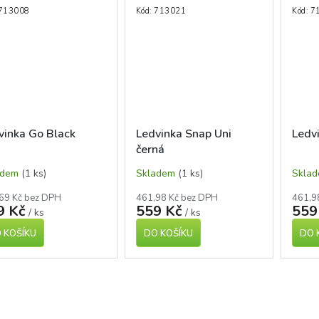
713008
Kód:
713021
Kód:
7
vinka Go Black
Ledvinka Snap Uni
Ledv
černá
adem
(1 ks)
Skladem
(1 ks)
Skla
69 Kč bez DPH
461,98 Kč bez DPH
461,9
9 Kč
559 Kč
559
/ ks
/ ks
 KOŠÍKU
DO KOŠÍKU
DO 
O
v
l
á