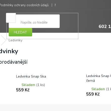
Podmínky ochrany osobních údajů
Moje objednávka
602 1
HLEDAT
Ledvinky
dvinky
prodávanější
Ledvinka Snap 
Ledvinka Snap Ska
černá
Skladem
(1 ks)
Skladem
(1 
559 Kč
559 Kč