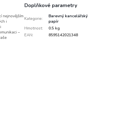
Doplňkové parametry
cí nejnovějším
Barevný kancelářský
Kategorie
:
ch i
papír
i
Hmotnost
:
0.5 kg
komunikaci –
EAN
:
8595142021348
vaše