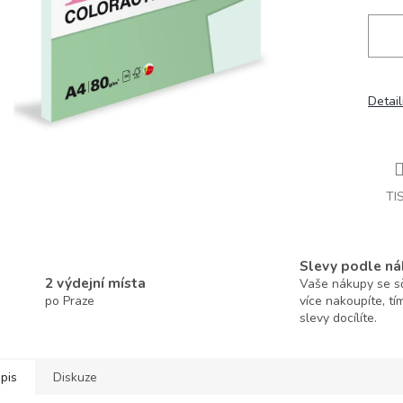
Detail
TI
Slevy podle ná
2 výdejní místa
Vaše nákupy se sčí
po Praze
více nakoupíte, tí
slevy docílíte.
pis
Diskuze