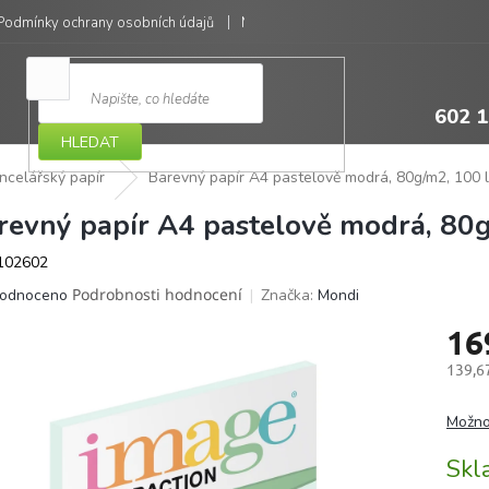
Podmínky ochrany osobních údajů
Moje objednávka
602 1
HLEDAT
ncelářský papír
Barevný papír A4 pastelově modrá, 80g/m2, 100 l
revný papír A4 pastelově modrá, 80g
102602
ěrné
Podrobnosti hodnocení
Značka:
Mondi
odnoceno
ocení
16
ktu
139,6
Měrná
cena:
Možno
iček.
Sk