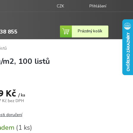
CZK
Přihlášení
38 855
Nákupní
Prázdný košík
košík
istů
/m2, 100 listů
9 Kč
/ ks
7 Kč bez DPH
sti doručení
ladem
(1 ks)