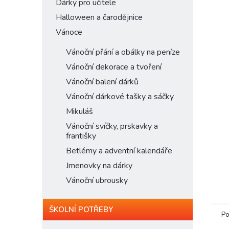
n
Dárky pro učitele
e
Halloween a čarodějnice
l
Vánoce
Vánoční přání a obálky na peníze
Vánoční dekorace a tvoření
Vánoční balení dárků
Vánoční dárkové tašky a sáčky
Mikuláš
Vánoční svíčky, prskavky a
františky
Betlémy a adventní kalendáře
Jmenovky na dárky
Vánoční ubrousky
ŠKOLNÍ POTŘEBY
Po