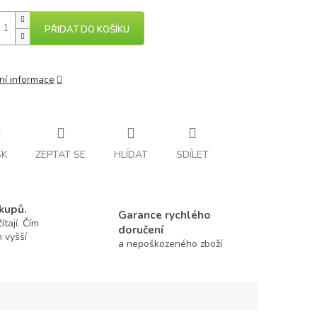
PŘIDAT DO KOŠÍKU
ní informace
SK
ZEPTAT SE
HLÍDAT
SDÍLET
kupů.
Garance rychlého
tají. Čím
doručení
m vyšší
a nepoškozeného zboží