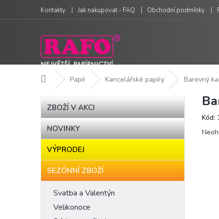
Přejít
Kontakty
Jak nakupovat - FAQ
Obchodní podmínky
na
obsah
Domů
Papír
Kancelářské papíry
Barevný ka
Ba
P
Přeskočit
ZBOŽÍ V AKCI
kategorie
o
Kód:
s
NOVINKY
Prům
t
Neoh
hodn
r
VÝPRODEJ
produ
a
je
n
0,0
SEZÓNNÍ ZBOŽÍ
n
z
í
5
Svatba a Valentýn
hvězd
p
Velikonoce
a