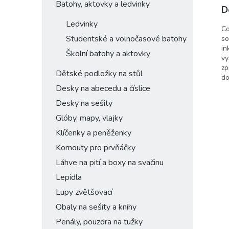
Batohy, aktovky a ledvinky
D
Ledvinky
Co
Studentské a volnočasové batohy
so
in
Školní batohy a aktovky
vy
zp
Dětské podložky na stůl
do
Desky na abecedu a číslice
Desky na sešity
Glóby, mapy, vlajky
Klíčenky a peněženky
Kornouty pro prvňáčky
Láhve na pití a boxy na svačinu
Lepidla
Lupy zvětšovací
Obaly na sešity a knihy
Penály, pouzdra na tužky