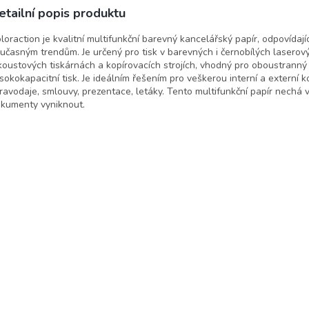
etailní popis produktu
loraction je kvalitní multifunkční barevný kancelářský papír, odpovídají
učasným trendům. Je určený pro tisk v barevných i černobílých laserový
koustových tiskárnách a kopírovacích strojích, vhodný pro oboustranný 
sokokapacitní tisk. Je ideálním řešením pro veškerou interní a externí 
ravodaje, smlouvy, prezentace, letáky. Tento multifunkční papír nechá 
kumenty vyniknout.