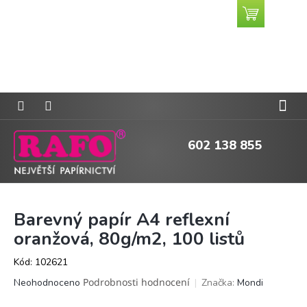
Přejít
Nákupní
CZK
na
košík
obsah
602 138 855
Barevný papír A4 reflexní
oranžová, 80g/m2, 100 listů
Kód:
102621
Průměrné
Podrobnosti hodnocení
Značka:
Mondi
Neohodnoceno
hodnocení