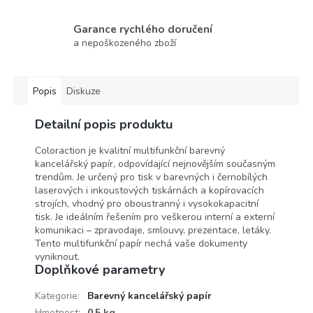
Garance rychlého doručení
a nepoškozeného zboží
Popis
Diskuze
Detailní popis produktu
Coloraction je kvalitní multifunkční barevný
kancelářský papír, odpovídající nejnovějším současným
trendům. Je určený pro tisk v barevných i černobílých
laserových i inkoustových tiskárnách a kopírovacích
strojích, vhodný pro oboustranný i vysokokapacitní
tisk. Je ideálním řešením pro veškerou interní a externí
komunikaci – zpravodaje, smlouvy, prezentace, letáky.
Tento multifunkční papír nechá vaše dokumenty
vyniknout.
Doplňkové parametry
Kategorie
:
Barevný kancelářský papír
Hmotnost
:
0.5 kg