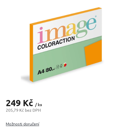
produktu
je
0,0
z
5
hvězdiček.
249 Kč
/ ks
205,79 Kč bez DPH
Měrná
cena:
Možnosti doručení