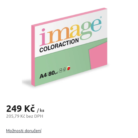
produktu
je
0,0
z
5
hvězdiček.
249 Kč
/ ks
205,79 Kč bez DPH
Měrná
cena:
Možnosti doručení