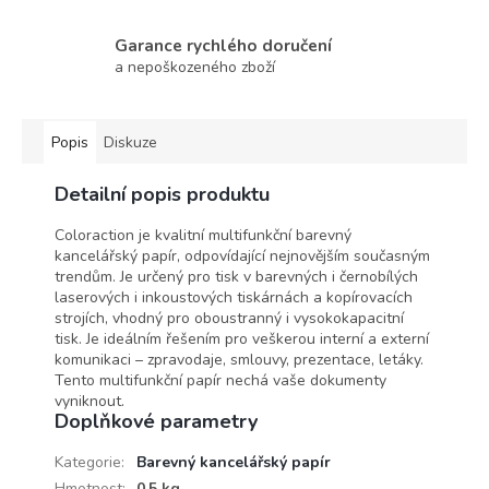
Garance rychlého doručení
a nepoškozeného zboží
Popis
Diskuze
Detailní popis produktu
Coloraction je kvalitní multifunkční barevný
kancelářský papír, odpovídající nejnovějším současným
trendům. Je určený pro tisk v barevných i černobílých
laserových i inkoustových tiskárnách a kopírovacích
strojích, vhodný pro oboustranný i vysokokapacitní
tisk. Je ideálním řešením pro veškerou interní a externí
komunikaci – zpravodaje, smlouvy, prezentace, letáky.
Tento multifunkční papír nechá vaše dokumenty
vyniknout.
Doplňkové parametry
Kategorie
:
Barevný kancelářský papír
Hmotnost
:
0.5 kg