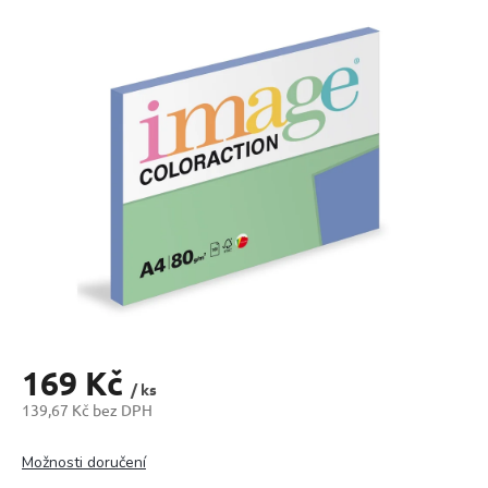
produktu
je
0,0
z
5
hvězdiček.
169 Kč
/ ks
139,67 Kč bez DPH
Měrná
cena:
Možnosti doručení