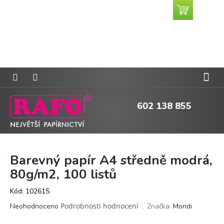
Přejít
Nákupní
CZK
na
košík
obsah
602 138 855
Barevný papír A4 středně modrá,
80g/m2, 100 listů
Kód:
102615
Průměrné
Podrobnosti hodnocení
Značka:
Mondi
Neohodnoceno
hodnocení