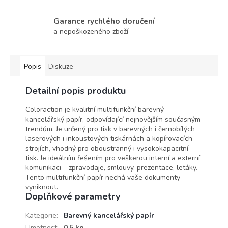
Garance rychlého doručení
a nepoškozeného zboží
Popis
Diskuze
Detailní popis produktu
Coloraction je kvalitní multifunkční barevný
kancelářský papír, odpovídající nejnovějším současným
trendům. Je určený pro tisk v barevných i černobílých
laserových i inkoustových tiskárnách a kopírovacích
strojích, vhodný pro oboustranný i vysokokapacitní
tisk. Je ideálním řešením pro veškerou interní a externí
komunikaci – zpravodaje, smlouvy, prezentace, letáky.
Tento multifunkční papír nechá vaše dokumenty
vyniknout.
Doplňkové parametry
Kategorie
:
Barevný kancelářský papír
Hmotnost
:
0.5 kg