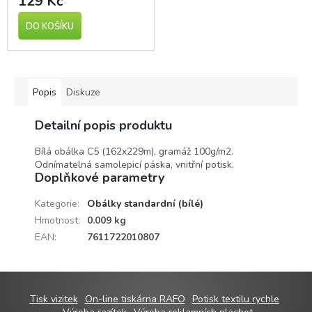
129 Kč
DO KOŠÍKU
Popis
Diskuze
Detailní popis produktu
Bílá obálka C5 (162x229m), gramáž 100g/m2.
Odnímatelná samolepicí páska, vnitřní potisk.
Doplňkové parametry
Kategorie
:
Obálky standardní (bílé)
Hmotnost
:
0.009 kg
EAN
:
7611722010807
Z
Tisk vizitek
On-line tiskárna RAFO
Potisk textilu rychle