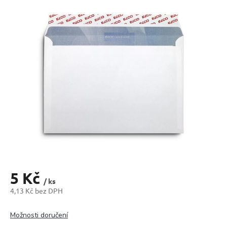
produktu
je
0,0
z
5
hvězdiček.
5 Kč
/ ks
4,13 Kč bez DPH
Měrná
cena:
Možnosti doručení