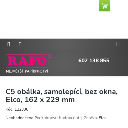
Přejít
Nákupní
CZK
na
košík
obsah
602 138 855
C5 obálka, samolepící, bez okna,
Elco, 162 x 229 mm
Kód:
122330
Průměrné
Podrobnosti hodnocení
Značka:
Elco
Neohodnoceno
hodnocení