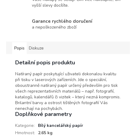
vyšší slevy docílíte.
Garance rychlého doručení
a nepoškozeného zboží
Popis
Diskuze
Detailní popis produktu
Natíraný papír poskytující uživateli dokonalou kvalitu
při tisku v laserových zařízeních. Jde o speciální,
oboustranně natíraný papír určený především pro tisk
všech reprezentativních materiálů – např. fotografií,
katalogů, kalendářů či vizitek – který nezná kompromis.
Brilantní barvy a ostrost tištěných fotografií Vás
nenechají na pochybách.
Doplňkové parametry
Kategorie
:
Bílý kancelářský papír
Hmotnost
:
2.65 kg