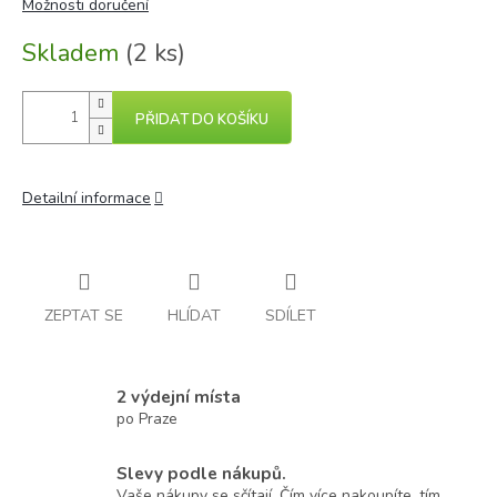
cena:
Možnosti doručení
Skladem
(2 ks)
PŘIDAT DO KOŠÍKU
Detailní informace
ZEPTAT SE
HLÍDAT
SDÍLET
2 výdejní místa
po Praze
Slevy podle nákupů.
Vaše nákupy se sčítají. Čím více nakoupíte, tím