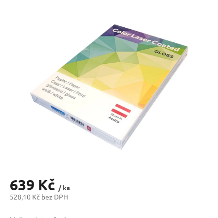
hodnocení
produktu
je
0,0
z
5
hvězdiček.
639 Kč
/ ks
528,10 Kč bez DPH
Měrná