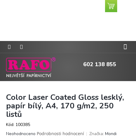
Přejít
Nákupní
CZK
na
košík
obsah
602 138 855
Color Laser Coated Gloss lesklý,
papír bílý, A4, 170 g/m2, 250
listů
Kód:
100385
Průměrné
Podrobnosti hodnocení
Značka:
Mondi
Neohodnoceno