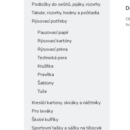
Podložky do sešitů, pijáky, rozvrhy
D
Tabule, rozvrhy, hodiny a počitadla
Ob
Rýsovací potřeby
tv
Pauzovací papír
Rýsovací kartóny
Rýsovací prkna
Technická pera
Kružítka
Pravítka
Šablony
Tuše
Kreslící kartony, skicáky a náčrtníky
Pro leváky
Školní kufříky
Sportovní tašky a sáčky na tělocvik