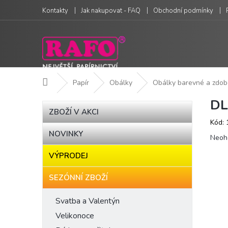
Přejít
Kontakty
Jak nakupovat - FAQ
Obchodní podmínky
na
obsah
Domů
Papír
Obálky
Obálky barevné a zdo
DL
P
Přeskočit
ZBOŽÍ V AKCI
kategorie
o
Kód:
s
NOVINKY
Prům
t
Neoh
hodn
r
VÝPRODEJ
produ
a
je
n
0,0
SEZÓNNÍ ZBOŽÍ
n
z
í
5
Svatba a Valentýn
hvězd
p
Velikonoce
a