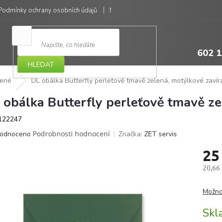
Podmínky ochrany osobních údajů
Moje objednávka
602 1
HLEDAT
bené
DL obálka Butterfly perleťově tmavě zelená, motýlkové zavírá
 obálka Butterfly perleťově tmavě zel
122247
ěrné
Podrobnosti hodnocení
Značka:
ZET servis
odnoceno
ocení
25
ktu
20,66
Měrná
cena:
Možno
iček.
Sk