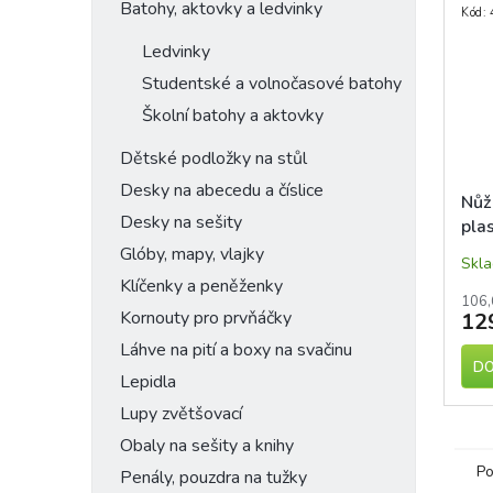
Batohy, aktovky a ledvinky
Kód:
Ledvinky
Studentské a volnočasové batohy
Školní batohy a aktovky
Dětské podložky na stůl
Desky na abecedu a číslice
Nůž
Desky na sešity
pla
Glóby, mapy, vlajky
Skl
Klíčenky a peněženky
106,
Kornouty pro prvňáčky
12
Láhve na pití a boxy na svačinu
DO
Lepidla
Lupy zvětšovací
Obaly na sešity a knihy
Po
Penály, pouzdra na tužky