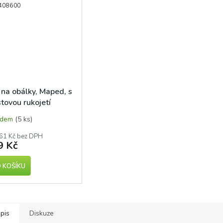
408600
 na obálky, Maped, s
stovou rukojetí
adem
(5 ks)
61 Kč bez DPH
9 Kč
 KOŠÍKU
pis
Diskuze