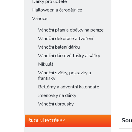
n
Dárky pro učitele
e
Halloween a čarodějnice
l
Vánoce
Vánoční přání a obálky na peníze
Vánoční dekorace a tvoření
Vánoční balení dárků
Vánoční dárkové tašky a sáčky
Mikuláš
Vánoční svíčky, prskavky a
františky
Betlémy a adventní kalendáře
Jmenovky na dárky
Vánoční ubrousky
Sou
ŠKOLNÍ POTŘEBY