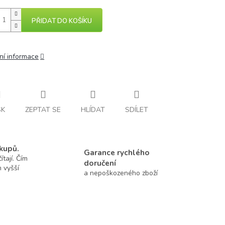
PŘIDAT DO KOŠÍKU
ní informace
SK
ZEPTAT SE
HLÍDAT
SDÍLET
kupů.
Garance rychlého
tají. Čím
doručení
m vyšší
a nepoškozeného zboží