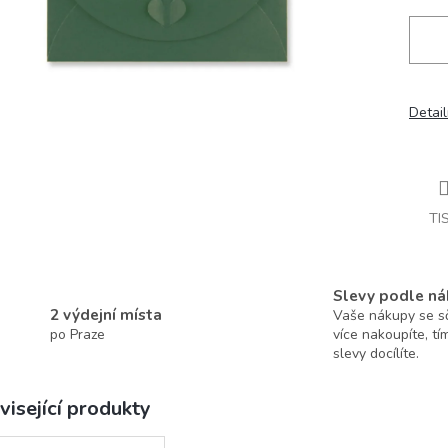
Detail
TI
Slevy podle ná
2 výdejní místa
Vaše nákupy se sčí
po Praze
více nakoupíte, tí
slevy docílíte.
visející produkty