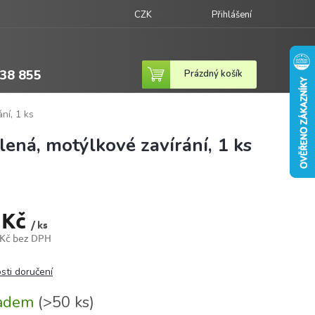
CZK
Přihlášení
38 855
Nákupní
Prázdný košík
košík
ní, 1 ks
ená, motýlkové zavírání, 1 ks
 Kč
/ ks
 Kč bez DPH
sti doručení
ladem
(>50 ks)