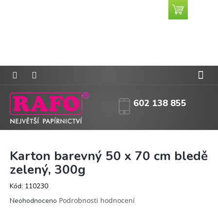
Přejít
Nákupní
CZK
na
košík
obsah
602 138 855
Karton barevný 50 x 70 cm bledě
zelený, 300g
Kód:
110230
Průměrné
Podrobnosti hodnocení
Neohodnoceno
hodnocení