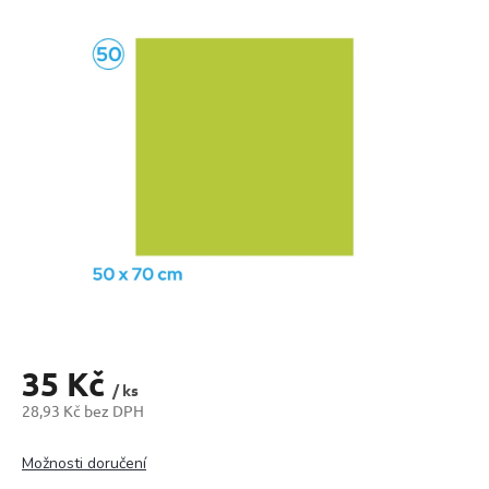
produktu
je
0,0
z
5
hvězdiček.
35 Kč
/ ks
28,93 Kč bez DPH
Měrná
cena:
Možnosti doručení