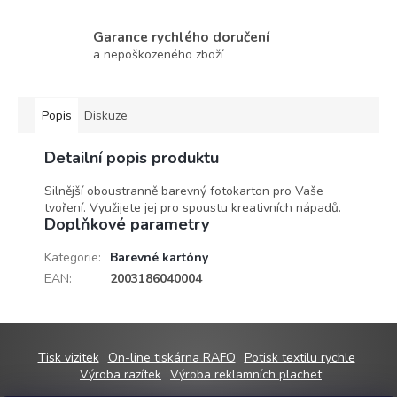
Garance rychlého doručení
a nepoškozeného zboží
Popis
Diskuze
Detailní popis produktu
Silnější oboustranně barevný fotokarton pro Vaše
tvoření. Využijete jej pro spoustu kreativních nápadů.
Doplňkové parametry
Kategorie
:
Barevné kartóny
EAN
:
2003186040004
Z
Tisk vizitek
On-line tiskárna RAFO
Potisk textilu rychle
á
Výroba razítek
Výroba reklamních plachet
p