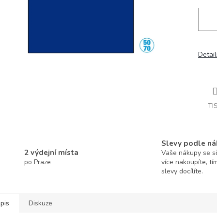
Detail
TI
Slevy podle ná
2 výdejní místa
Vaše nákupy se sčí
po Praze
více nakoupíte, tí
slevy docílíte.
pis
Diskuze