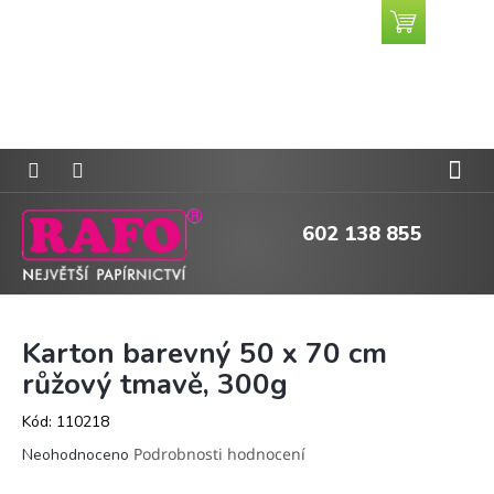
Přejít
Nákupní
CZK
na
košík
obsah
602 138 855
Karton barevný 50 x 70 cm
růžový tmavě, 300g
Kód:
110218
Průměrné
Podrobnosti hodnocení
Neohodnoceno
hodnocení