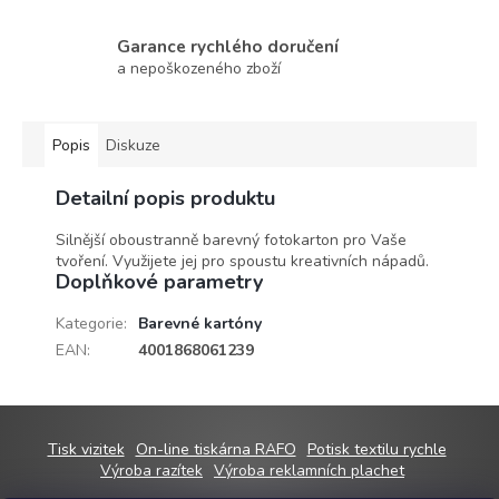
Garance rychlého doručení
a nepoškozeného zboží
Popis
Diskuze
Detailní popis produktu
Silnější oboustranně barevný fotokarton pro Vaše
tvoření. Využijete jej pro spoustu kreativních nápadů.
Doplňkové parametry
Kategorie
:
Barevné kartóny
EAN
:
4001868061239
Z
Tisk vizitek
On-line tiskárna RAFO
Potisk textilu rychle
á
Výroba razítek
Výroba reklamních plachet
p