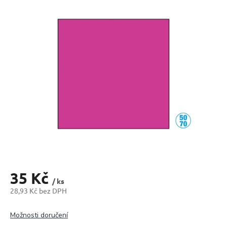
produktu
je
0,0
z
5
hvězdiček.
35 Kč
/ ks
28,93 Kč bez DPH
Měrná
cena:
Možnosti doručení