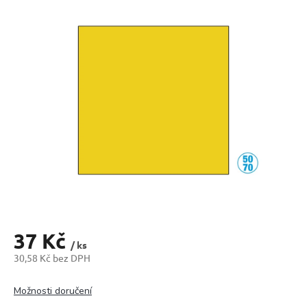
produktu
je
0,0
z
5
hvězdiček.
37 Kč
/ ks
30,58 Kč bez DPH
Měrná
cena:
Možnosti doručení