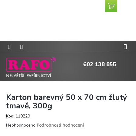
Přejít
Nákupní
CZK
na
košík
obsah
602 138 855
Karton barevný 50 x 70 cm žlutý
tmavě, 300g
Kód:
110229
Průměrné
Podrobnosti hodnocení
Neohodnoceno
hodnocení