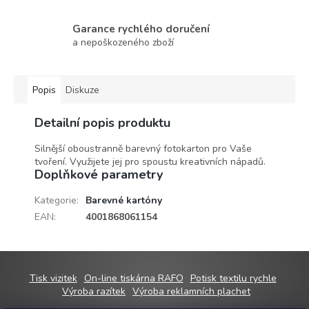
Garance rychlého doručení
a nepoškozeného zboží
Popis
Diskuze
Detailní popis produktu
Silnější oboustranně barevný fotokarton pro Vaše
tvoření. Využijete jej pro spoustu kreativních nápadů.
Doplňkové parametry
Kategorie
:
Barevné kartóny
EAN
:
4001868061154
Z
Tisk vizitek
On-line tiskárna RAFO
Potisk textilu rychle
á
Výroba razítek
Výroba reklamních plachet
p