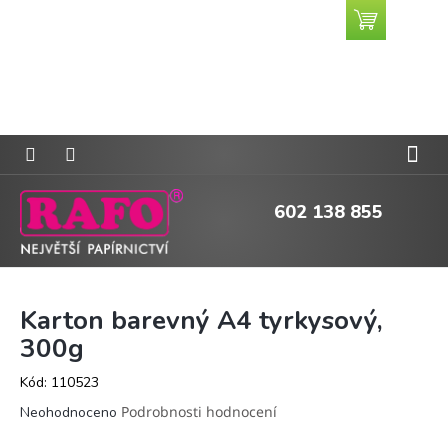
Přejít
Nákupní
CZK
na
košík
obsah
602 138 855
Karton barevný A4 tyrkysový,
300g
Kód:
110523
Průměrné
Podrobnosti hodnocení
Neohodnoceno
hodnocení