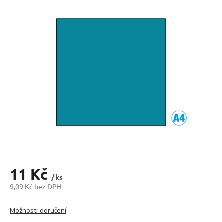
produktu
je
0,0
z
5
hvězdiček.
11 Kč
/ ks
9,09 Kč bez DPH
Měrná
cena:
Možnosti doručení