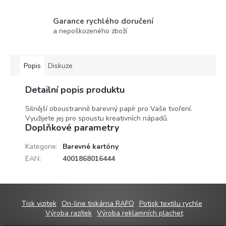
Garance rychlého doručení
a nepoškozeného zboží
Popis
Diskuze
Detailní popis produktu
Silnější oboustranně barevný papír pro Vaše tvoření.
Využijete jej pro spoustu kreativních nápadů.
Doplňkové parametry
Kategorie
:
Barevné kartóny
EAN
:
4001868016444
Z
Tisk vizitek
On-line tiskárna RAFO
Potisk textilu rychle
á
Výroba razítek
Výroba reklamních plachet
p