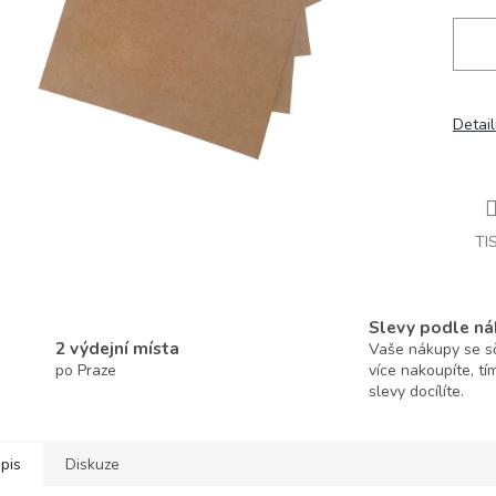
Detail
TI
Slevy podle ná
2 výdejní místa
Vaše nákupy se sčí
po Praze
více nakoupíte, tí
slevy docílíte.
pis
Diskuze