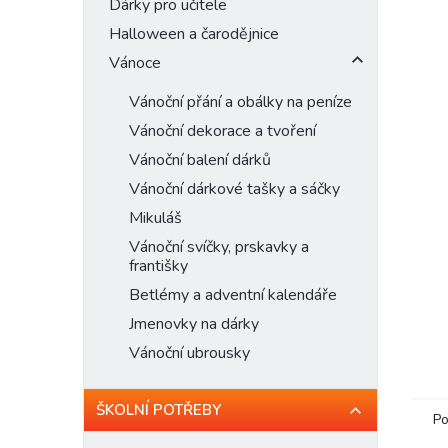
n
Dárky pro učitele
e
Halloween a čarodějnice
l
Vánoce
Vánoční přání a obálky na peníze
Vánoční dekorace a tvoření
Vánoční balení dárků
Vánoční dárkové tašky a sáčky
Mikuláš
Vánoční svíčky, prskavky a
františky
Betlémy a adventní kalendáře
Jmenovky na dárky
Vánoční ubrousky
ŠKOLNÍ POTŘEBY
Po