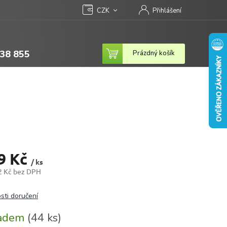
CZK
Přihlášení
38 855
Nákupní
Prázdný košík
košík
9 Kč
/ ks
2 Kč bez DPH
sti doručení
ladem
(44 ks)