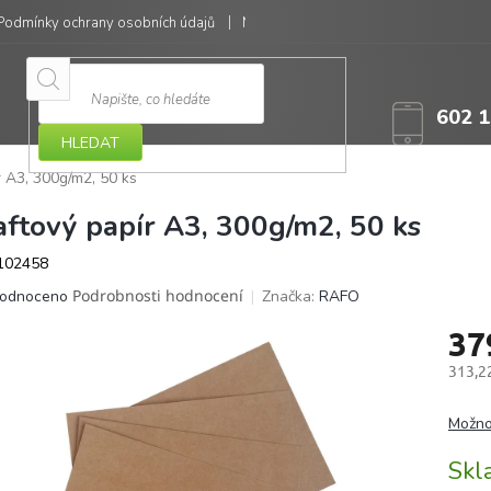
Podmínky ochrany osobních údajů
Moje objednávka
602 1
HLEDAT
r A3, 300g/m2, 50 ks
aftový papír A3, 300g/m2, 50 ks
102458
ěrné
Podrobnosti hodnocení
Značka:
RAFO
odnoceno
ocení
37
ktu
313,2
Měrná
cena:
Možno
iček.
Sk