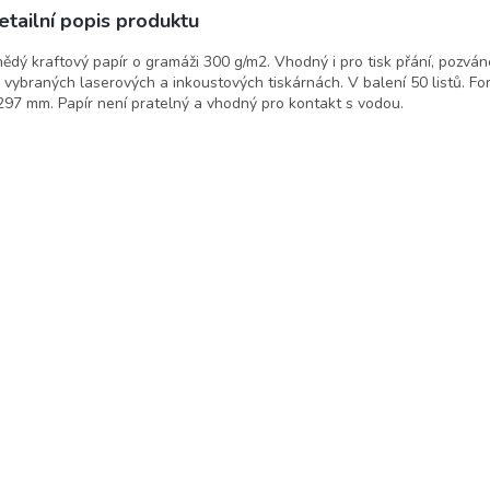
etailní popis produktu
ědý kraftový papír o gramáži 300 g/m2. Vhodný i pro tisk přání, pozvánek
 vybraných laserových a inkoustových tiskárnách. V balení 50 listů. F
297 mm. Papír není pratelný a vhodný pro kontakt s vodou.