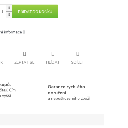
PŘIDAT DO KOŠÍKU
ní informace
SK
ZEPTAT SE
HLÍDAT
SDÍLET
kupů.
Garance rychlého
tají. Čím
doručení
m vyšší
a nepoškozeného zboží