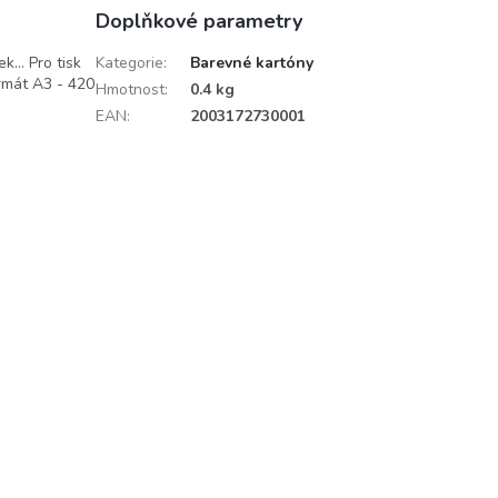
Doplňkové parametry
... Pro tisk
Kategorie
:
Barevné kartóny
ormát A3 - 420
Hmotnost
:
0.4 kg
EAN
:
2003172730001