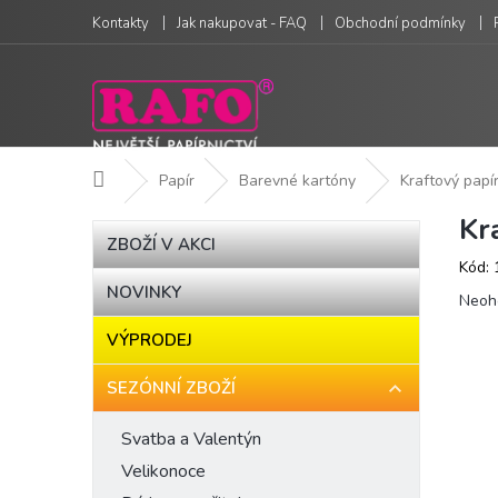
Přejít
Kontakty
Jak nakupovat - FAQ
Obchodní podmínky
na
obsah
Domů
Papír
Barevné kartóny
Kraftový papí
Kr
P
Přeskočit
ZBOŽÍ V AKCI
kategorie
o
Kód:
s
NOVINKY
Prům
t
Neoh
hodn
r
VÝPRODEJ
produ
a
je
n
0,0
SEZÓNNÍ ZBOŽÍ
n
z
í
5
Svatba a Valentýn
hvězd
p
Velikonoce
a