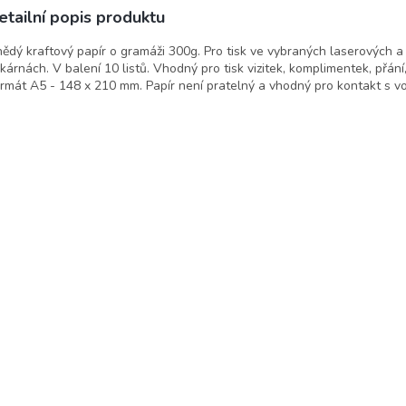
etailní popis produktu
ědý kraftový papír o gramáži 300g. Pro tisk ve vybraných laserových a
skárnách. V balení 10 listů. Vhodný pro tisk vizitek, komplimentek, přání
rmát A5 - 148 x 210 mm. Papír není pratelný a vhodný pro kontakt s v