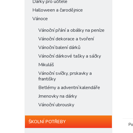
n
Dárky pro učitele
e
Halloween a čarodějnice
l
Vánoce
Vánoční přání a obálky na peníze
Vánoční dekorace a tvoření
Vánoční balení dárků
Vánoční dárkové tašky a sáčky
Mikuláš
Vánoční svíčky, prskavky a
františky
Betlémy a adventní kalendáře
Jmenovky na dárky
Vánoční ubrousky
ŠKOLNÍ POTŘEBY
Po