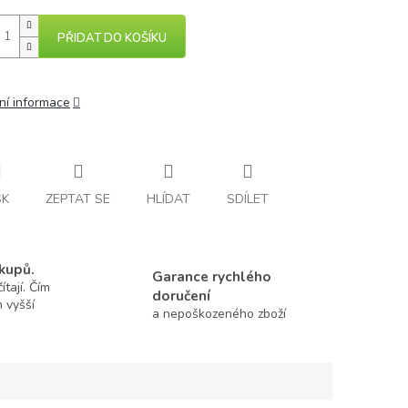
PŘIDAT DO KOŠÍKU
ní informace
SK
ZEPTAT SE
HLÍDAT
SDÍLET
kupů.
Garance rychlého
tají. Čím
doručení
m vyšší
a nepoškozeného zboží