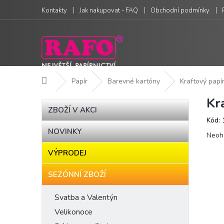
Přejít
Kontakty
Jak nakupovat - FAQ
Obchodní podmínky
na
obsah
Domů
Papír
Barevné kartóny
Kraftový papí
Kr
P
Přeskočit
ZBOŽÍ V AKCI
kategorie
o
Kód:
s
NOVINKY
Prům
t
Neoh
hodn
r
VÝPRODEJ
produ
a
je
n
0,0
SEZÓNNÍ ZBOŽÍ
n
z
í
5
Svatba a Valentýn
hvězd
p
Velikonoce
a