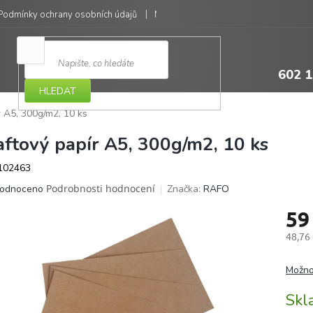
Podmínky ochrany osobních údajů
Moje objednávka
602 1
HLEDAT
r A5, 300g/m2, 10 ks
aftový papír A5, 300g/m2, 10 ks
102463
ěrné
Podrobnosti hodnocení
Značka:
RAFO
odnoceno
ocení
59
ktu
48,76
Měrná
cena:
Možno
iček.
Sk