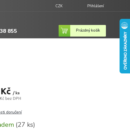
CZK
Přihlášení
38 855
Nákupní
Prázdný košík
košík
 Kč
/ ks
 Kč bez DPH
sti doručení
ladem
(27 ks)