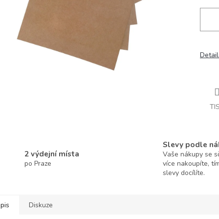
Detail
TI
Slevy podle ná
2 výdejní místa
Vaše nákupy se sčí
po Praze
více nakoupíte, tí
slevy docílíte.
pis
Diskuze