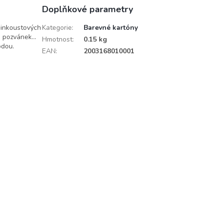
Doplňkové parametry
 inkoustových
Kategorie
:
Barevné kartóny
, pozvánek...
Hmotnost
:
0.15 kg
odou.
EAN
:
2003168010001