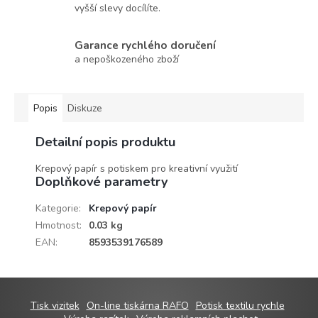
vyšší slevy docílíte.
Garance rychlého doručení
a nepoškozeného zboží
Popis
Diskuze
Detailní popis produktu
Krepový papír s potiskem pro kreativní využití
Doplňkové parametry
Kategorie
:
Krepový papír
Hmotnost
:
0.03 kg
EAN
:
8593539176589
Z
Tisk vizitek
On-line tiskárna RAFO
Potisk textilu rychle