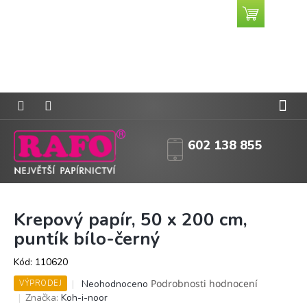
Přejít
Nákupní
CZK
na
košík
obsah
602 138 855
Krepový papír, 50 x 200 cm,
puntík bílo-černý
Kód:
110620
Průměrné
Podrobnosti hodnocení
Neohodnoceno
VÝPRODEJ
hodnocení
Značka:
Koh-i-noor