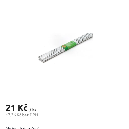
produktu
je
0,0
z
5
hvězdiček.
21 Kč
/ ks
17,36 Kč bez DPH
Měrná
cena:
Možnosti doručení