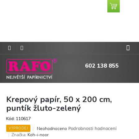
Přejít
Nákupní
CZK
na
košík
obsah
602 138 855
Krepový papír, 50 x 200 cm,
puntík žluto-zelený
Kód:
110617
Průměrné
Podrobnosti hodnocení
Neohodnoceno
VÝPRODEJ
hodnocení
Značka:
Koh-i-noor