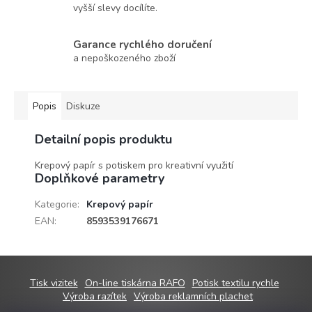
vyšší slevy docílíte.
Garance rychlého doručení
a nepoškozeného zboží
Popis
Diskuze
Detailní popis produktu
Krepový papír s potiskem pro kreativní využití
Doplňkové parametry
Kategorie
:
Krepový papír
EAN
:
8593539176671
Z
Tisk vizitek
On-line tiskárna RAFO
Potisk textilu rychle
á
Výroba razítek
Výroba reklamních plachet