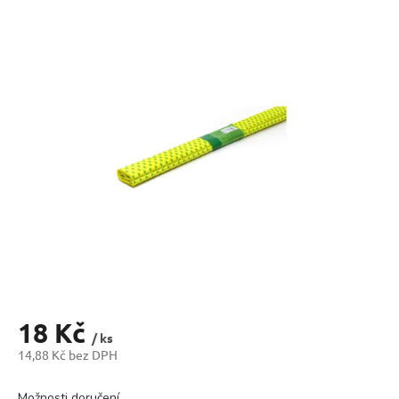
produktu
je
0,0
z
5
hvězdiček.
18 Kč
/ ks
14,88 Kč bez DPH
Měrná
cena:
Možnosti doručení