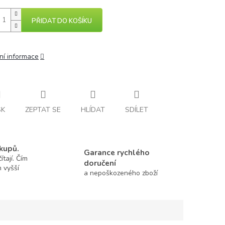
PŘIDAT DO KOŠÍKU
ní informace
SK
ZEPTAT SE
HLÍDAT
SDÍLET
kupů.
Garance rychlého
tají. Čím
doručení
m vyšší
a nepoškozeného zboží