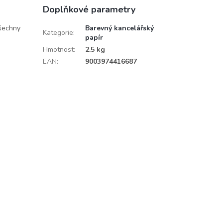
Doplňkové parametry
všechny
Barevný kancelářský
Kategorie
:
papír
Hmotnost
:
2.5 kg
EAN
:
9003974416687