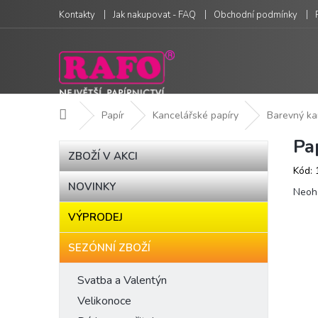
Přejít
Kontakty
Jak nakupovat - FAQ
Obchodní podmínky
na
obsah
Domů
Papír
Kancelářské papíry
Barevný ka
Pa
P
Přeskočit
ZBOŽÍ V AKCI
kategorie
o
Kód:
s
NOVINKY
Prům
t
Neoh
hodn
r
VÝPRODEJ
produ
a
je
n
0,0
SEZÓNNÍ ZBOŽÍ
n
z
í
5
Svatba a Valentýn
hvězd
p
Velikonoce
a