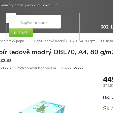
Podmínky ochrany osobních údajů
Moje objednávka
602 1
HLEDAT
ncelářský papír
Papír ledově modrý OBL70, A4, 80 g/m2, 500 listů
pír ledově modrý OBL70, A4, 80 g/m2
102195
ěrné
Podrobnosti hodnocení
Značka:
Mondi
odnoceno
ocení
44
ktu
371,0
Měrná
cena:
Možno
iček.
Sk