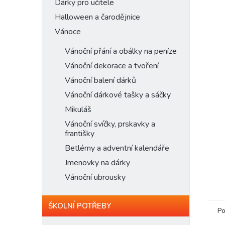
n
Dárky pro učitele
e
Halloween a čarodějnice
l
Vánoce
Vánoční přání a obálky na peníze
Vánoční dekorace a tvoření
Vánoční balení dárků
Vánoční dárkové tašky a sáčky
Mikuláš
Vánoční svíčky, prskavky a
františky
Betlémy a adventní kalendáře
Jmenovky na dárky
Vánoční ubrousky
ŠKOLNÍ POTŘEBY
Po