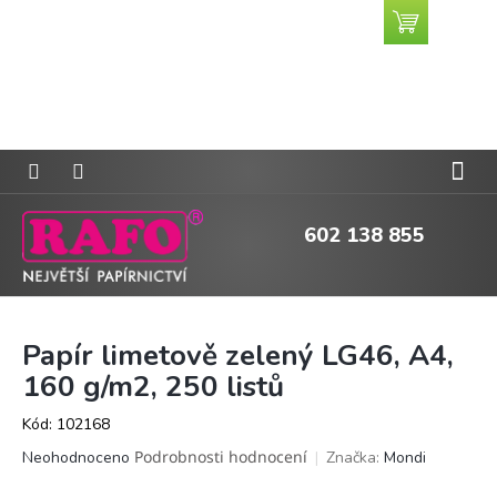
Přejít
Nákupní
CZK
na
košík
obsah
602 138 855
Papír limetově zelený LG46, A4,
160 g/m2, 250 listů
Kód:
102168
Průměrné
Podrobnosti hodnocení
Značka:
Mondi
Neohodnoceno
hodnocení