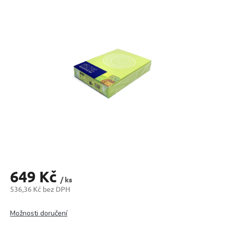
produktu
je
0,0
z
5
hvězdiček.
649 Kč
/ ks
536,36 Kč bez DPH
Měrná
cena:
Možnosti doručení