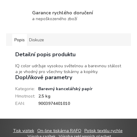
Garance rychlého doručení
a nepoškozeného zboží
Popis
Diskuze
Detailní popis produktu
IQ color udržuje vysokou světelnou a barevnou stálost
a je vhodný pro všechny tiskárny a kopírky.
Doplňkové parametry
Kategorie
:
Barevný kancelářský papír
Hmotnost
:
2.5 kg
EAN
:
9003974401010
Z
Tisk vizitek
On-line tiskárna RAFO
Potisk textilu rychle
Výroba razítek
Výroba reklamních plachet