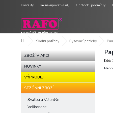
Přejít
Kontakty
Jak nakupovat - FAQ
Obchodní podmínky
na
obsah
Domů
Školní potřeby
Rýsovací potřeby
Pau
Pa
P
Přeskočit
ZBOŽÍ V AKCI
kategorie
o
Kód:
s
NOVINKY
Prům
t
Neoh
hodn
r
VÝPRODEJ
produ
a
je
n
0,0
SEZÓNNÍ ZBOŽÍ
n
z
í
5
Svatba a Valentýn
hvězd
p
Velikonoce
a