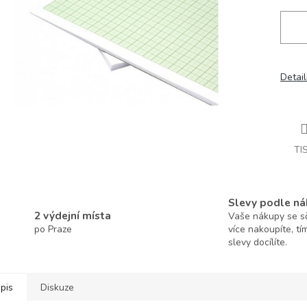
Detail
TI
Slevy podle ná
2 výdejní místa
Vaše nákupy se sčí
po Praze
více nakoupíte, tí
slevy docílíte.
pis
Diskuze