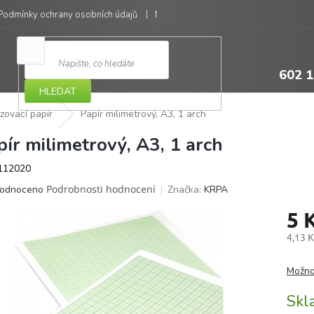
Podmínky ochrany osobních údajů
Moje objednávka
602 1
HLEDAT
zovací papír
Papír milimetrový, A3, 1 arch
pír milimetrový, A3, 1 arch
112020
ěrné
Podrobnosti hodnocení
Značka:
KRPA
odnoceno
ocení
5 
ktu
4,13 
Měrná
cena:
Možno
iček.
Sk