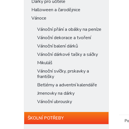
n
Dárky pro učitele
e
Halloween a čarodějnice
l
Vánoce
Vánoční přání a obálky na peníze
Vánoční dekorace a tvoření
Vánoční balení dárků
Vánoční dárkové tašky a sáčky
Mikuláš
Vánoční svíčky, prskavky a
františky
Betlémy a adventní kalendáře
Jmenovky na dárky
Vánoční ubrousky
ŠKOLNÍ POTŘEBY
Po