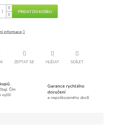
PŘIDAT DO KOŠÍKU
ní informace
SK
ZEPTAT SE
HLÍDAT
SDÍLET
kupů.
Garance rychlého
tají. Čím
doručení
m vyšší
a nepoškozeného zboží