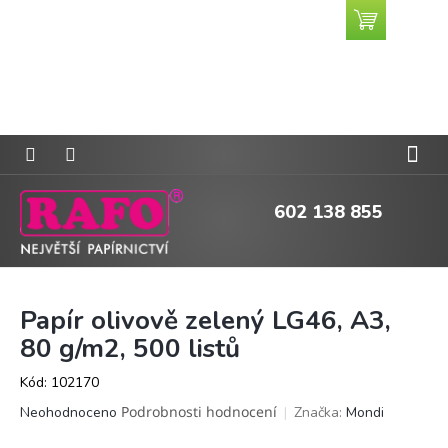
Přejít
Nákupní
CZK
na
košík
obsah
602 138 855
Papír olivově zelený LG46, A3,
80 g/m2, 500 listů
Kód:
102170
Průměrné
Podrobnosti hodnocení
Značka:
Mondi
Neohodnoceno
hodnocení