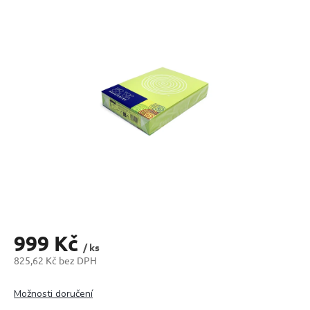
produktu
je
0,0
z
5
hvězdiček.
999 Kč
/ ks
825,62 Kč bez DPH
Měrná
cena:
Možnosti doručení