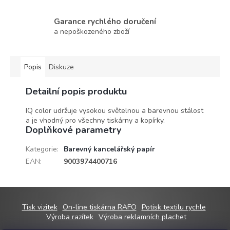
Garance rychlého doručení
a nepoškozeného zboží
Popis
Diskuze
Detailní popis produktu
IQ color udržuje vysokou světelnou a barevnou stálost
a je vhodný pro všechny tiskárny a kopírky.
Doplňkové parametry
Kategorie
:
Barevný kancelářský papír
EAN
:
9003974400716
Z
Tisk vizitek
On-line tiskárna RAFO
Potisk textilu rychle
á
Výroba razítek
Výroba reklamních plachet
p