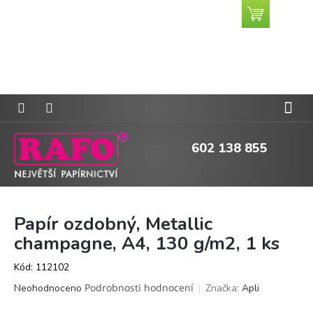
Přejít
Nákupní
CZK
na
košík
obsah
602 138 855
Papír ozdobný, Metallic
champagne, A4, 130 g/m2, 1 ks
Kód:
112102
Průměrné
Podrobnosti hodnocení
Značka:
Apli
Neohodnoceno
hodnocení