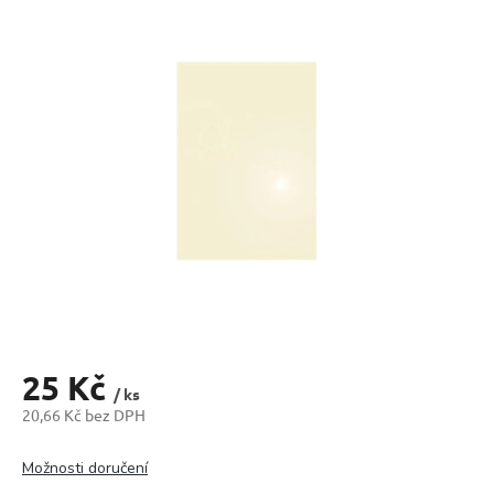
produktu
je
0,0
z
5
hvězdiček.
25 Kč
/ ks
20,66 Kč bez DPH
Měrná
cena:
Možnosti doručení