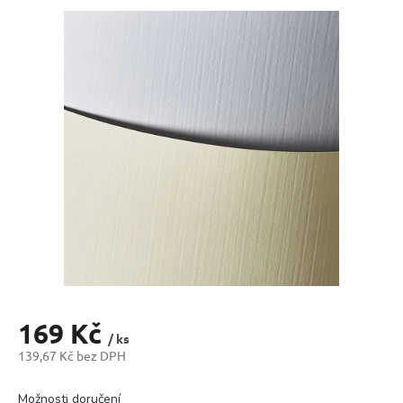
produktu
je
0,0
z
5
hvězdiček.
169 Kč
/ ks
139,67 Kč bez DPH
Měrná
cena:
Možnosti doručení