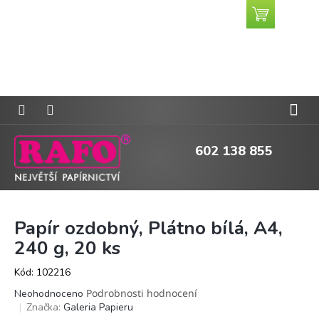
Přejít
Nákupní
CZK
na
košík
obsah
602 138 855
Papír ozdobný, Plátno bílá, A4,
240 g, 20 ks
Kód:
102216
Průměrné
Podrobnosti hodnocení
Neohodnoceno
hodnocení
Značka:
Galeria Papieru