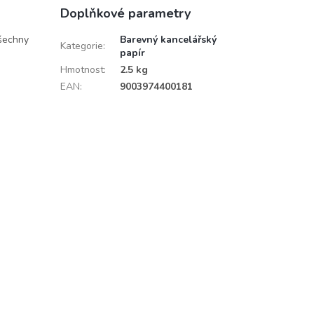
Doplňkové parametry
všechny
Barevný kancelářský
Kategorie
:
papír
Hmotnost
:
2.5 kg
EAN
:
9003974400181