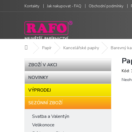
Přejít
Kontakty
Jak nakupovat - FAQ
Obchodní podmínky
na
obsah
Domů
Papír
Kancelářské papíry
Barevný ka
Pa
P
Přeskočit
ZBOŽÍ V AKCI
kategorie
o
Kód:
s
NOVINKY
Prům
t
Neoh
hodn
r
VÝPRODEJ
produ
a
je
n
0,0
SEZÓNNÍ ZBOŽÍ
n
z
í
5
Svatba a Valentýn
hvězd
p
Velikonoce
a