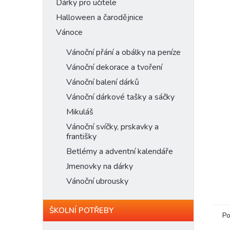
n
Dárky pro učitele
e
Halloween a čarodějnice
l
Vánoce
Vánoční přání a obálky na peníze
Vánoční dekorace a tvoření
Vánoční balení dárků
Vánoční dárkové tašky a sáčky
Mikuláš
Vánoční svíčky, prskavky a
františky
Betlémy a adventní kalendáře
Jmenovky na dárky
Vánoční ubrousky
ŠKOLNÍ POTŘEBY
Po