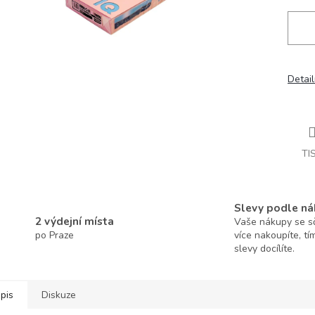
Detail
TI
Slevy podle ná
2 výdejní místa
Vaše nákupy se sčí
po Praze
více nakoupíte, tí
slevy docílíte.
pis
Diskuze