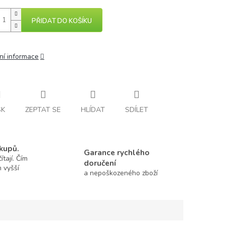
PŘIDAT DO KOŠÍKU
ní informace
SK
ZEPTAT SE
HLÍDAT
SDÍLET
kupů.
Garance rychlého
tají. Čím
doručení
m vyšší
a nepoškozeného zboží