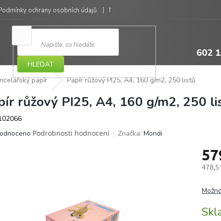
Podmínky ochrany osobních údajů
Moje objednávka
602 1
HLEDAT
ncelářský papír
Papír růžový PI25, A4, 160 g/m2, 250 listů
pír růžový PI25, A4, 160 g/m2, 250 li
102066
ěrné
Podrobnosti hodnocení
Značka:
Mondi
odnoceno
ocení
57
ktu
478,5
Měrná
cena:
Možno
iček.
Sk