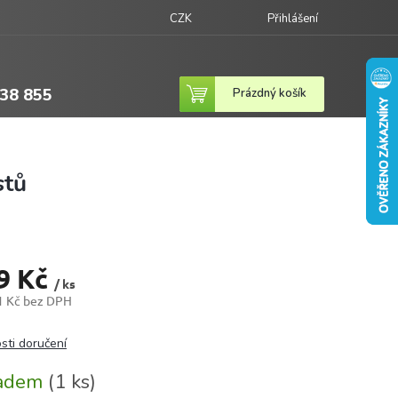
CZK
Přihlášení
38 855
Nákupní
Prázdný košík
košík
stů
9 Kč
/ ks
1 Kč bez DPH
sti doručení
ladem
(1 ks)